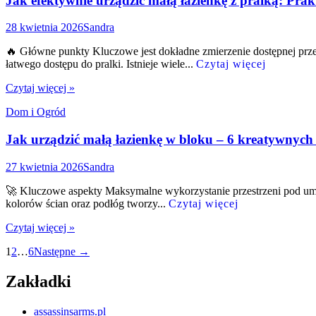
Jak efektywnie urządzić małą łazienkę z pralką: Pra
28 kwietnia 2026
Sandra
🔥 Główne punkty Kluczowe jest dokładne zmierzenie dostępnej przes
łatwego dostępu do pralki. Istnieje wiele...
Czytaj więcej
Czytaj więcej »
Dom i Ogród
Jak urządzić małą łazienkę w bloku – 6 kreatywnyc
27 kwietnia 2026
Sandra
🚀 Kluczowe aspekty Maksymalne wykorzystanie przestrzeni pod umywa
kolorów ścian oraz podłóg tworzy...
Czytaj więcej
Czytaj więcej »
Nawigacja
1
2
…
6
Następne →
po
Zakładki
wpisach
assassinsarms.pl