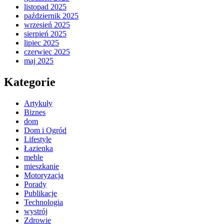
listopad 2025
październik 2025
wrzesień 2025
sierpień 2025
lipiec 2025
czerwiec 2025
maj 2025
Kategorie
Artykuły
Biznes
dom
Dom i Ogród
Lifestyle
Łazienka
meble
mieszkanie
Motoryzacja
Porady
Publikacje
Technologia
wystrój
Zdrowie