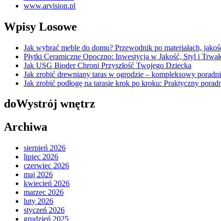
www.arvision.pl
Wpisy Losowe
Jak wybrać meble do domu? Przewodnik po materiałach, jakośc
Płytki Ceramiczne Opoczno: Inwestycja w Jakość, Styl i Trw
Jak USG Bioder Chroni Przyszłość Twojego Dziecka
Jak zrobić drewniany taras w ogrodzie – kompleksowy poradn
Jak zrobić podłogę na tarasie krok po kroku: Praktyczny pora
doWystrój wnętrz
Archiwa
sierpień 2026
lipiec 2026
czerwiec 2026
maj 2026
kwiecień 2026
marzec 2026
luty 2026
styczeń 2026
grudzień 2025