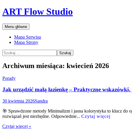
Przejdź
ART Flow Studio
do
treści
Szukaj
Menu główne
Mapa Serwisu
Mapa Strony
Szukaj:
Archiwum miesiąca: kwiecień 2026
Porady
Jak urządzić małą łazienkę – Praktyczne wskazówki, 
30 kwietnia 2026
Sandra
🎯 Sprawdzone metody Minimalizm i jasna kolorystyka to klucz do o
rozwiązań jest niezbędne. Odpowiednie...
Czytaj więcej
Czytaj więcej »