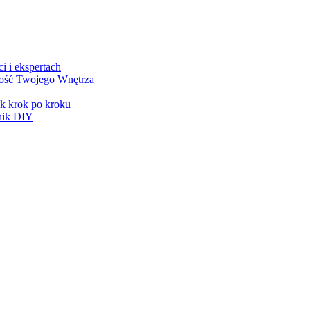
i i ekspertach
ałość Twojego Wnętrza
ik krok po kroku
dnik DIY