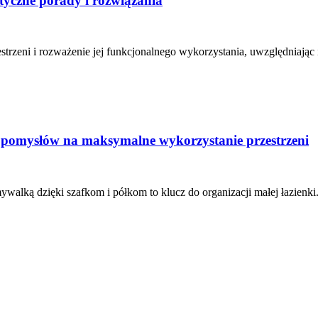
ktyczne porady i rozwiązania
trzeni i rozważenie jej funkcjonalnego wykorzystania, uwzględniając 
h pomysłów na maksymalne wykorzystanie przestrzeni
lką dzięki szafkom i półkom to klucz do organizacji małej łazienki.