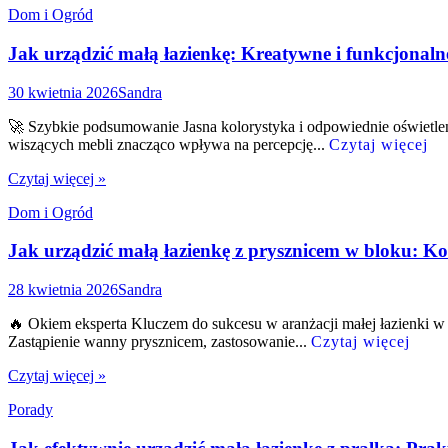
Dom i Ogród
Jak urządzić małą łazienkę: Kreatywne i funkcjonaln
30 kwietnia 2026
Sandra
🚀 Szybkie podsumowanie Jasna kolorystyka i odpowiednie oświetleni
wiszących mebli znacząco wpływa na percepcję...
Czytaj więcej
Czytaj więcej »
Dom i Ogród
Jak urządzić małą łazienkę z prysznicem w bloku: 
28 kwietnia 2026
Sandra
🔥 Okiem eksperta Kluczem do sukcesu w aranżacji małej łazienki w 
Zastąpienie wanny prysznicem, zastosowanie...
Czytaj więcej
Czytaj więcej »
Porady