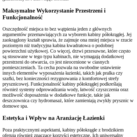
Maksymalne Wykorzystanie Przestrzeni i
Funkcjonalność
Oszczędność miejsca to bez wątpienia jeden z głównych
argumentów przemawiających za wyborem kabiny półokrągłej. Jej
zaokrąglony kształt sprawia, że zajmuje ona mniej miejsca w rzucie
poziomym niż tradycyjna kabina kwadratowa o podobnej
powierzchni użytkowej. Co więcej, drzwi przesuwne, które często
są stosowane w tego typu kabinach, nie wymagają dodatkowej
przestrzeni do otwarcia, co jest nieocenione w ciasnych
pomieszczeniach. Ta cecha pozwala na swobodne ustawienie
innych elementów wyposażenia łazienki, takich jak pralka czy
szafki, bez konieczności rezygnowania z komfortowej strefy
prysznicowej. Funkcjonalność kabiny półokrągłej podkreślają
również systemy odprowadzania wody, łatwość czyszczenia oraz
możliwość doposażenia w dodatkowe funkcje, takie jak
deszczownica czy hydromasaż, które zamieniają zwykły prysznic w
domowe spa.
Estetyka i Wpływ na Aranżację Łazienki
Poza praktycznymi aspektami, kabiny półokrągłe z brodzikiem
oferują również znaczące korzyści estetyczne. Ich uniwersalny