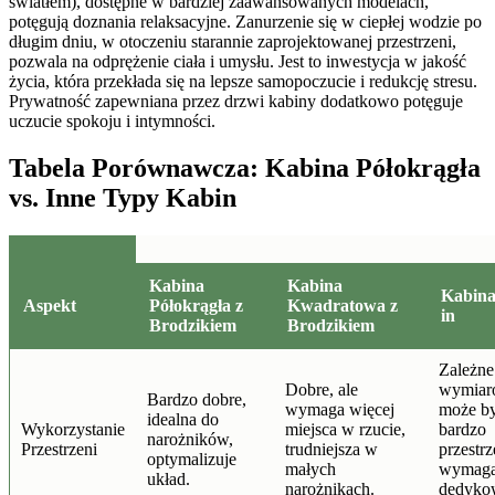
światłem), dostępne w bardziej zaawansowanych modelach,
potęgują doznania relaksacyjne. Zanurzenie się w ciepłej wodzie po
długim dniu, w otoczeniu starannie zaprojektowanej przestrzeni,
pozwala na odprężenie ciała i umysłu. Jest to inwestycja w jakość
życia, która przekłada się na lepsze samopoczucie i redukcję stresu.
Prywatność zapewniana przez drzwi kabiny dodatkowo potęguje
uczucie spokoju i intymności.
Tabela Porównawcza: Kabina Półokrągła
vs. Inne Typy Kabin
Kabina
Kabina
Kabina
Aspekt
Półokrągła z
Kwadratowa z
in
Brodzikiem
Brodzikiem
Zależne
Dobre, ale
wymiar
Bardzo dobre,
wymaga więcej
może b
idealna do
Wykorzystanie
miejsca w rzucie,
bardzo
narożników,
Przestrzeni
trudniejsza w
przestr
optymalizuje
małych
wymag
układ.
narożnikach.
dedyko