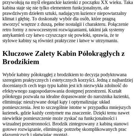
przywołują na myśl eleganckie łazienki z początku XX wieku. Taka
kabina staje się nie tylko elementem funkcjonalnym, ale
prawdziwym dziełem sztuki, nadającym łazience niepowtarzalny
klimat i głębię. To doskonały wybór dla osób, które pragną
stworzyć wnętrze z duszą, pełne nostalgii i charakteru. Połączenie
retro formy z nowoczesnymi rozwiązaniami, takimi jak systemy
antykamień czy łatwo czyszczące się powłoki, sprawia, że te
stylowe kabiny są również praktyczne i łatwe w utrzymaniu.
Kluczowe Zalety Kabin Półokrągłych z
Brodzikiem
Wybór kabiny półokrągłej z brodzikiem to decyzja podyktowana
szeregiem praktycznych i estetycznych korzyści. Jedną z najbardziej
docenianych cech tego typu kabin jest ich niezwykła zdolność do
efektywnego zagospodarowania dostępnej przestrzeni. Kształt
półokręgu pozwala na idealne dopasowanie do narożnika łazienki,
eliminując nieużywane dotąd kąty i optymalizując układ
pomieszczenia. Jest to szczególnie istotne w przypadku mniejszych
łazienek, gdzie każdy centymetr ma znaczenie. Dzięki temu nawet
niewielkie pomieszczenie może zyskać na funkcjonalności i
wizualnej przestronności. Brodzik zintegrowany z kabiną stanowi
gotowe rozwiązanie, eliminując potrzebę skomplikowanych prac
glazurniczych i ułatwiając montaż.