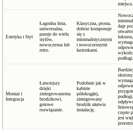
miejsca.
Nowocz
minimal
Łagodna linia,
Klasyczna, prosta,
daje po
uniwersalna,
dobrze komponuje
otwartoś
pasuje do wielu
się z
Estetyka i Styl
luksusu
stylów,
minimalistycznymi
wymag
nowoczesna lub
i nowoczesnymi
odpowi
retro.
łazienkami.
wykońc
podłogi
Bardzie
złożony
wymag
Łatwiejszy
Podobnie jak w
odpowi
dzięki
kabinie
przygot
Montaż i
zintegrowanemu
półokrągłej,
podłogi
Integracja
brodzikowi,
zintegrowany
odpływ
gotowe
brodzik ułatwia
liniowe
rozwiązanie.
instalację.
często 
jest wię
przestrz