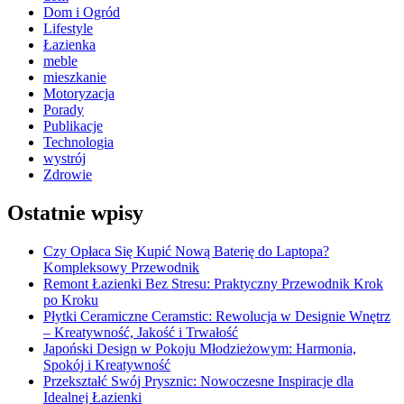
Dom i Ogród
Lifestyle
Łazienka
meble
mieszkanie
Motoryzacja
Porady
Publikacje
Technologia
wystrój
Zdrowie
Ostatnie wpisy
Czy Opłaca Się Kupić Nową Baterię do Laptopa?
Kompleksowy Przewodnik
Remont Łazienki Bez Stresu: Praktyczny Przewodnik Krok
po Kroku
Płytki Ceramiczne Ceramstic: Rewolucja w Designie Wnętrz
– Kreatywność, Jakość i Trwałość
Japoński Design w Pokoju Młodzieżowym: Harmonia,
Spokój i Kreatywność
Przekształć Swój Prysznic: Nowoczesne Inspiracje dla
Idealnej Łazienki