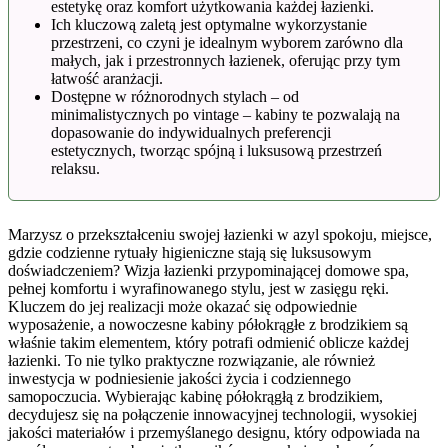
estetykę oraz komfort użytkowania każdej łazienki.
Ich kluczową zaletą jest optymalne wykorzystanie
przestrzeni, co czyni je idealnym wyborem zarówno dla
małych, jak i przestronnych łazienek, oferując przy tym
łatwość aranżacji.
Dostępne w różnorodnych stylach – od
minimalistycznych po vintage – kabiny te pozwalają na
dopasowanie do indywidualnych preferencji
estetycznych, tworząc spójną i luksusową przestrzeń
relaksu.
Marzysz o przekształceniu swojej łazienki w azyl spokoju, miejsce,
gdzie codzienne rytuały higieniczne stają się luksusowym
doświadczeniem? Wizja łazienki przypominającej domowe spa,
pełnej komfortu i wyrafinowanego stylu, jest w zasięgu ręki.
Kluczem do jej realizacji może okazać się odpowiednie
wyposażenie, a nowoczesne kabiny półokrągłe z brodzikiem są
właśnie takim elementem, który potrafi odmienić oblicze każdej
łazienki. To nie tylko praktyczne rozwiązanie, ale również
inwestycja w podniesienie jakości życia i codziennego
samopoczucia. Wybierając kabinę półokrągłą z brodzikiem,
decydujesz się na połączenie innowacyjnej technologii, wysokiej
jakości materiałów i przemyślanego designu, który odpowiada na