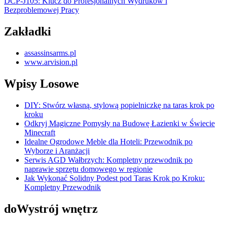
DCP-J105: Klucz do Profesjonalnych Wydruków i
Bezproblemowej Pracy
Zakładki
assassinsarms.pl
www.arvision.pl
Wpisy Losowe
DIY: Stwórz własną, stylową popielniczkę na taras krok po
kroku
Odkryj Magiczne Pomysły na Budowę Łazienki w Świecie
Minecraft
Idealne Ogrodowe Meble dla Hoteli: Przewodnik po
Wyborze i Aranżacji
Serwis AGD Wałbrzych: Kompletny przewodnik po
naprawie sprzętu domowego w regionie
Jak Wykonać Solidny Podest pod Taras Krok po Kroku:
Kompletny Przewodnik
doWystrój wnętrz