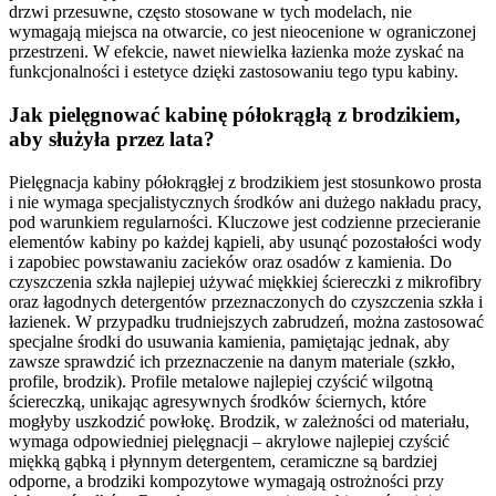
drzwi przesuwne, często stosowane w tych modelach, nie
wymagają miejsca na otwarcie, co jest nieocenione w ograniczonej
przestrzeni. W efekcie, nawet niewielka łazienka może zyskać na
funkcjonalności i estetyce dzięki zastosowaniu tego typu kabiny.
Jak pielęgnować kabinę półokrągłą z brodzikiem,
aby służyła przez lata?
Pielęgnacja kabiny półokrągłej z brodzikiem jest stosunkowo prosta
i nie wymaga specjalistycznych środków ani dużego nakładu pracy,
pod warunkiem regularności. Kluczowe jest codzienne przecieranie
elementów kabiny po każdej kąpieli, aby usunąć pozostałości wody
i zapobiec powstawaniu zacieków oraz osadów z kamienia. Do
czyszczenia szkła najlepiej używać miękkiej ściereczki z mikrofibry
oraz łagodnych detergentów przeznaczonych do czyszczenia szkła i
łazienek. W przypadku trudniejszych zabrudzeń, można zastosować
specjalne środki do usuwania kamienia, pamiętając jednak, aby
zawsze sprawdzić ich przeznaczenie na danym materiale (szkło,
profile, brodzik). Profile metalowe najlepiej czyścić wilgotną
ściereczką, unikając agresywnych środków ściernych, które
mogłyby uszkodzić powłokę. Brodzik, w zależności od materiału,
wymaga odpowiedniej pielęgnacji – akrylowe najlepiej czyścić
miękką gąbką i płynnym detergentem, ceramiczne są bardziej
odporne, a brodziki kompozytowe wymagają ostrożności przy