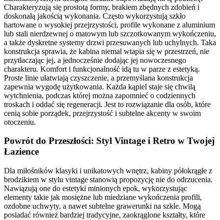
Charakteryzują się prostotą formy, brakiem zbędnych zdobień i
doskonałą jakością wykonania. Często wykorzystują szkło
hartowane o wysokiej przejrzystości, profile wykonane z aluminium
lub stali nierdzewnej o matowym lub szczotkowanym wykończeniu,
a także dyskretne systemy drzwi przesuwanych lub uchylnych. Taka
konstrukcja sprawia, że kabina niemal wtapia się w przestrzeń, nie
przytłaczając jej, a jednocześnie dodając jej nowoczesnego
charakteru. Komfort i funkcjonalność idą tu w parze z estetyką.
Proste linie ułatwiają czyszczenie, a przemyślana konstrukcja
zapewnia wygodę użytkowania. Każda kąpiel staje się chwilą
wytchnienia, podczas której można zapomnieć o codziennych
troskach i oddać się regeneracji. Jest to rozwiązanie dla osób, które
cenią sobie porządek, przejrzystość i subtelne akcenty w swoim
otoczeniu.
Powrót do Przeszłości: Styl Vintage i Retro w Twojej
Łazience
Dla miłośników klasyki i unikatowych wnętrz, kabiny półokrągłe z
brodzikiem w stylu vintage stanowią propozycję nie do odrzucenia.
Nawiązują one do estetyki minionych epok, wykorzystując
elementy takie jak mosiężne lub miedziane wykończenia profili,
ozdobne uchwyty, a nawet subtelne grawerunki na szkle. Mogą
posiadać również bardziej tradycyjne, zaokrąglone kształty, które