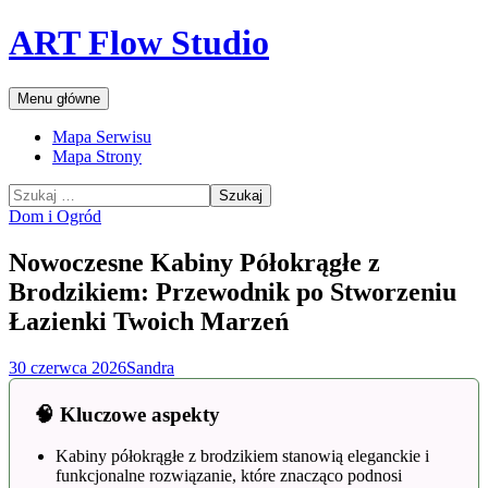
Przejdź
ART Flow Studio
do
treści
Szukaj
Menu główne
Mapa Serwisu
Mapa Strony
Szukaj:
Dom i Ogród
Nowoczesne Kabiny Półokrągłe z
Brodzikiem: Przewodnik po Stworzeniu
Łazienki Twoich Marzeń
30 czerwca 2026
Sandra
🧠 Kluczowe aspekty
Kabiny półokrągłe z brodzikiem stanowią eleganckie i
funkcjonalne rozwiązanie, które znacząco podnosi