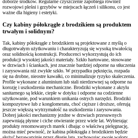
doborze środków. Regularne czyszczenie zapobiega również
rozwojowi pleśni i grzybów w miejscach łączeń i silikonu, co jest
ważne dla higieny i estetyki.
Czy kabiny półokrągłe z brodzikiem są produktem
trwałym i solidnym?
Tak, kabiny półokrągłe z brodzikiem są projektowane z myślą o
długotrwałym użytkowaniu i charakteryzują się wysoką trwałością
oraz solidnością konstrukcji. Producenci wykorzystują do ich
produkcji wysokiej jakości materiały. Szkło hartowane, stosowane
w drzwiach i ściankach, jest znacznie bardziej odporne na stłuczenia
i zarysowania niż zwykłe szkło. W przypadku pęknięcia, rozpada
się na drobne, nieostre kawałki, co minimalizuje ryzyko skaleczenia.
Profile wykonane z aluminium lub stali nierdzewnej są odporne na
korozję i uszkodzenia mechaniczne. Brodziki wykonane z akrylu
sanitarnego są lekkie, ciepłe w dotyku i odporne na codzienne
użytkowanie, pod warunkiem unikania ostrych narzędzi. Brodziki
kompozytowe lub z konglomeratu, choć cięższe i droższe, oferują
jeszcze większą wytrzymałość na uszkodzenia i zarysowania.
Dobrej jakości mechanizmy jezdne w drzwiach przesuwnych
zapewniają płynne i ciche otwieranie przez wiele lat. Wybierając
produkty renomowanych marek i dbając o właściwą pielęgnację,
można mieć pewność, że kabina półokrągła z brodzikiem będzie
służyć bezawaryjnie przez długie lata, zachowując swoje walory