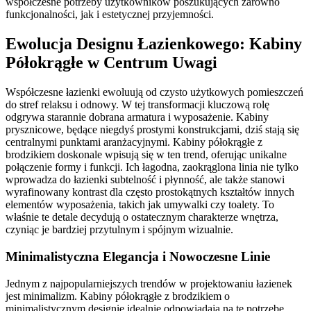
współczesne potrzeby użytkowników poszukujących zarówno
funkcjonalności, jak i estetycznej przyjemności.
Ewolucja Designu Łazienkowego: Kabiny
Półokrągłe w Centrum Uwagi
Współczesne łazienki ewoluują od czysto użytkowych pomieszczeń
do stref relaksu i odnowy. W tej transformacji kluczową rolę
odgrywa starannie dobrana armatura i wyposażenie. Kabiny
prysznicowe, będące niegdyś prostymi konstrukcjami, dziś stają się
centralnymi punktami aranżacyjnymi. Kabiny półokrągłe z
brodzikiem doskonale wpisują się w ten trend, oferując unikalne
połączenie formy i funkcji. Ich łagodna, zaokrąglona linia nie tylko
wprowadza do łazienki subtelność i płynność, ale także stanowi
wyrafinowany kontrast dla często prostokątnych kształtów innych
elementów wyposażenia, takich jak umywalki czy toalety. To
właśnie te detale decydują o ostatecznym charakterze wnętrza,
czyniąc je bardziej przytulnym i spójnym wizualnie.
Minimalistyczna Elegancja i Nowoczesne Linie
Jednym z najpopularniejszych trendów w projektowaniu łazienek
jest minimalizm. Kabiny półokrągłe z brodzikiem o
minimalistycznym designie idealnie odpowiadają na tę potrzebę.