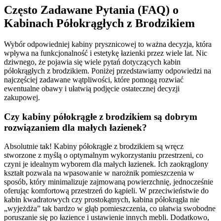
Często Zadawane Pytania (FAQ) o
Kabinach Półokrągłych z Brodzikiem
Wybór odpowiedniej kabiny prysznicowej to ważna decyzja, która
wpływa na funkcjonalność i estetykę łazienki przez wiele lat. Nic
dziwnego, że pojawia się wiele pytań dotyczących kabin
półokrągłych z brodzikiem. Poniżej przedstawiamy odpowiedzi na
najczęściej zadawane wątpliwości, które pomogą rozwiać
ewentualne obawy i ułatwią podjęcie ostatecznej decyzji
zakupowej.
Czy kabiny półokrągłe z brodzikiem są dobrym
rozwiązaniem dla małych łazienek?
Absolutnie tak! Kabiny półokrągłe z brodzikiem są wręcz
stworzone z myślą o optymalnym wykorzystaniu przestrzeni, co
czyni je idealnym wyborem dla małych łazienek. Ich zaokrąglony
kształt pozwala na wpasowanie w narożnik pomieszczenia w
sposób, który minimalizuje zajmowaną powierzchnię, jednocześnie
oferując komfortową przestrzeń do kąpieli. W przeciwieństwie do
kabin kwadratowych czy prostokątnych, kabina półokrągła nie
„wyjeżdża” tak bardzo w głąb pomieszczenia, co ułatwia swobodne
poruszanie się po łazience i ustawienie innych mebli. Dodatkowo,