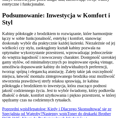
estetyczne i funkcjonalne.
Podsumowanie: Inwestycja w Komfort i
Styl
Kabiny półokrągłe z brodzikiem to rozwiązanie, które harmonijnie
łączy w sobie funkcjonalność, estetykę i komfort, stanowiąc
doskonały wybór dla praktycznie każdej łazienki. Niezależnie od jej
wielkości czy stylu, zaokrąglony kształt kabiny pozwala na
optymalne wykorzystanie przestrzeni, wprowadzając jednocześnie
do wnętrza łagodność i nowoczesny charakter. Dostępność szerokiej
gamy stylów, od minimalistycznych po inspirowane epoką vintage,
umożliwia dopasowanie kabiny do indywidualnych preferencji,
tworząc spójną i elegancką aranżację. Zalety takie jak oszczędność
miejsca, łatwość montażu zintegrowanego brodzika oraz możliwość
stworzenia prawdziwej strefy relaksu sprawiają, że kabina
półokrągła z brodzikiem to inwestycja, która znacząco podnosi
jakość codziennego życia. Jest to wybór świadomy, który podkreśla
dbałość o detale, komfort użytkowania i piękno przestrzeni, w której
spędzamy czas na codziennych rytuałach.
Nawigacja
Poprzedni wpis
Hepatolog: Kiedy i Dlaczego Skonsultować się ze
Specjalistą od Wątroby?
Następny wpis
Toner do drukarki Brother
wpisu