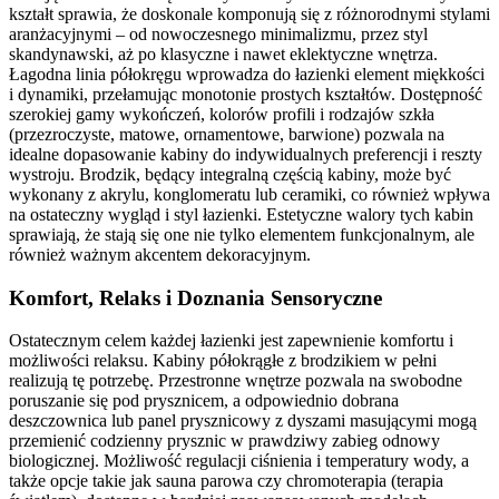
kształt sprawia, że doskonale komponują się z różnorodnymi stylami
aranżacyjnymi – od nowoczesnego minimalizmu, przez styl
skandynawski, aż po klasyczne i nawet eklektyczne wnętrza.
Łagodna linia półokręgu wprowadza do łazienki element miękkości
i dynamiki, przełamując monotonie prostych kształtów. Dostępność
szerokiej gamy wykończeń, kolorów profili i rodzajów szkła
(przezroczyste, matowe, ornamentowe, barwione) pozwala na
idealne dopasowanie kabiny do indywidualnych preferencji i reszty
wystroju. Brodzik, będący integralną częścią kabiny, może być
wykonany z akrylu, konglomeratu lub ceramiki, co również wpływa
na ostateczny wygląd i styl łazienki. Estetyczne walory tych kabin
sprawiają, że stają się one nie tylko elementem funkcjonalnym, ale
również ważnym akcentem dekoracyjnym.
Komfort, Relaks i Doznania Sensoryczne
Ostatecznym celem każdej łazienki jest zapewnienie komfortu i
możliwości relaksu. Kabiny półokrągłe z brodzikiem w pełni
realizują tę potrzebę. Przestronne wnętrze pozwala na swobodne
poruszanie się pod prysznicem, a odpowiednio dobrana
deszczownica lub panel prysznicowy z dyszami masującymi mogą
przemienić codzienny prysznic w prawdziwy zabieg odnowy
biologicznej. Możliwość regulacji ciśnienia i temperatury wody, a
także opcje takie jak sauna parowa czy chromoterapia (terapia