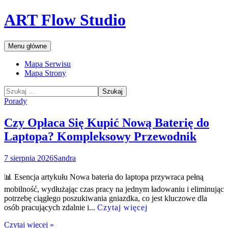
Przejdź
ART Flow Studio
do
treści
Szukaj
Menu główne
Mapa Serwisu
Mapa Strony
Szukaj:
Porady
Czy Opłaca Się Kupić Nową Baterię do
Laptopa? Kompleksowy Przewodnik
7 sierpnia 2026
Sandra
📊 Esencja artykułu Nowa bateria do laptopa przywraca pełną
mobilność, wydłużając czas pracy na jednym ładowaniu i eliminując
potrzebę ciągłego poszukiwania gniazdka, co jest kluczowe dla
osób pracujących zdalnie i...
Czytaj więcej
Czytaj więcej »