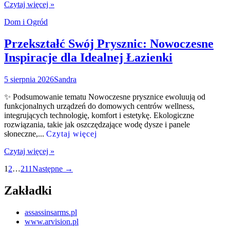
Czytaj więcej »
Dom i Ogród
Przekształć Swój Prysznic: Nowoczesne
Inspiracje dla Idealnej Łazienki
5 sierpnia 2026
Sandra
✨ Podsumowanie tematu Nowoczesne prysznice ewoluują od
funkcjonalnych urządzeń do domowych centrów wellness,
integrujących technologię, komfort i estetykę. Ekologiczne
rozwiązania, takie jak oszczędzające wodę dysze i panele
słoneczne,...
Czytaj więcej
Czytaj więcej »
Nawigacja
1
2
…
211
Następne →
po
Zakładki
wpisach
assassinsarms.pl
www.arvision.pl