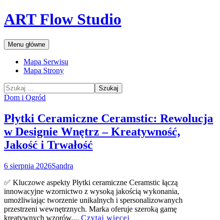
Przejdź
ART Flow Studio
do
treści
Szukaj
Menu główne
Mapa Serwisu
Mapa Strony
Szukaj:
Dom i Ogród
Płytki Ceramiczne Ceramstic: Rewolucja
w Designie Wnętrz – Kreatywność,
Jakość i Trwałość
6 sierpnia 2026
Sandra
✅ Kluczowe aspekty Płytki ceramiczne Ceramstic łączą
innowacyjne wzornictwo z wysoką jakością wykonania,
umożliwiając tworzenie unikalnych i spersonalizowanych
przestrzeni wewnętrznych. Marka oferuje szeroką gamę
kreatywnych wzorów,...
Czytaj więcej