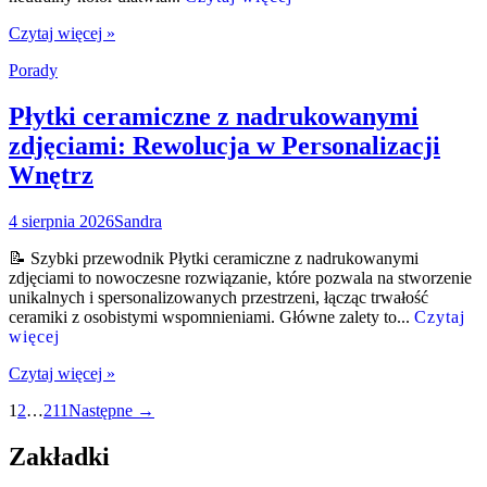
Czytaj więcej »
Porady
Płytki ceramiczne z nadrukowanymi
zdjęciami: Rewolucja w Personalizacji
Wnętrz
4 sierpnia 2026
Sandra
📝 Szybki przewodnik Płytki ceramiczne z nadrukowanymi
zdjęciami to nowoczesne rozwiązanie, które pozwala na stworzenie
unikalnych i spersonalizowanych przestrzeni, łącząc trwałość
ceramiki z osobistymi wspomnieniami. Główne zalety to...
Czytaj
więcej
Czytaj więcej »
Nawigacja
1
2
…
211
Następne →
po
Zakładki
wpisach