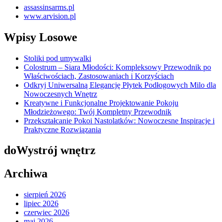
assassinsarms.pl
www.arvision.pl
Wpisy Losowe
Stoliki pod umywalki
Colostrum – Siara Młodości: Kompleksowy Przewodnik po
Właściwościach, Zastosowaniach i Korzyściach
Odkryj Uniwersalną Elegancję Płytek Podłogowych Milo dla
Nowoczesnych Wnętrz
Kreatywne i Funkcjonalne Projektowanie Pokoju
Młodzieżowego: Twój Kompletny Przewodnik
Przekształcanie Pokoi Nastolatków: Nowoczesne Inspiracje i
Praktyczne Rozwiązania
doWystrój wnętrz
Archiwa
sierpień 2026
lipiec 2026
czerwiec 2026
maj 2026