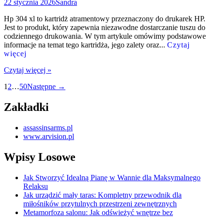
22 stycznia 2026
Sandra
Hp 304 xl to kartridż atramentowy przeznaczony do drukarek HP.
Jest to produkt, który zapewnia niezawodne dostarczanie tuszu do
codziennego drukowania. W tym artykule omówimy podstawowe
informacje na temat tego kartridża, jego zalety oraz...
Czytaj
więcej
Czytaj więcej »
Nawigacja
1
2
…
50
Następne →
po
Zakładki
wpisach
assassinsarms.pl
www.arvision.pl
Wpisy Losowe
Jak Stworzyć Idealną Pianę w Wannie dla Maksymalnego
Relaksu
Jak urządzić mały taras: Kompletny przewodnik dla
miłośników przytulnych przestrzeni zewnętrznych
Metamorfoza salonu: Jak odświeżyć wnętrze bez