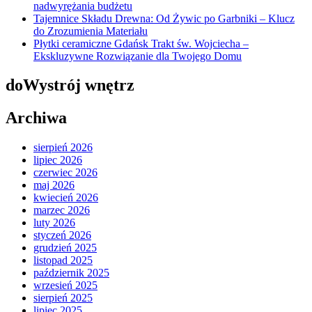
nadwyrężania budżetu
Tajemnice Składu Drewna: Od Żywic po Garbniki – Klucz
do Zrozumienia Materiału
Płytki ceramiczne Gdańsk Trakt św. Wojciecha –
Ekskluzywne Rozwiązanie dla Twojego Domu
doWystrój wnętrz
Archiwa
sierpień 2026
lipiec 2026
czerwiec 2026
maj 2026
kwiecień 2026
marzec 2026
luty 2026
styczeń 2026
grudzień 2025
listopad 2025
październik 2025
wrzesień 2025
sierpień 2025
lipiec 2025