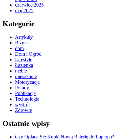
czerwiec 2025
maj 2025
Kategorie
Artykuły
Biznes
dom
Dom i Ogród
Lifestyle
Łazienka
meble
mieszkanie
Motoryzacja
Porady
Publikacje
Technologia
wystrój
Zdrowie
Ostatnie wpisy
Czy Opłaca Się Kupić Nową Baterię do Laptopa?