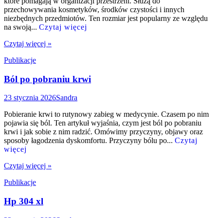
które pomagają w organizacji przestrzeni. Służą do
przechowywania kosmetyków, środków czystości i innych
niezbędnych przedmiotów. Ten rozmiar jest popularny ze względu
na swoją...
Czytaj więcej
Czytaj więcej »
Publikacje
Ból po pobraniu krwi
23 stycznia 2026
Sandra
Pobieranie krwi to rutynowy zabieg w medycynie. Czasem po nim
pojawia się ból. Ten artykuł wyjaśnia, czym jest ból po pobraniu
krwi i jak sobie z nim radzić. Omówimy przyczyny, objawy oraz
sposoby łagodzenia dyskomfortu. Przyczyny bólu po...
Czytaj
więcej
Czytaj więcej »
Publikacje
Hp 304 xl