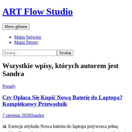
Przejdź
ART Flow Studio
do
treści
Szukaj
Menu główne
Mapa Serwisu
Mapa Strony
Szukaj:
Wszystkie wpisy, których autorem jest
Sandra
Porady
Czy Opłaca Się Kupić Nową Baterię do Laptopa?
Kompleksowy Przewodnik
7 sierpnia 2026
Sandra
📊 Esencja artykułu Nowa bateria do laptopa przywraca pełną