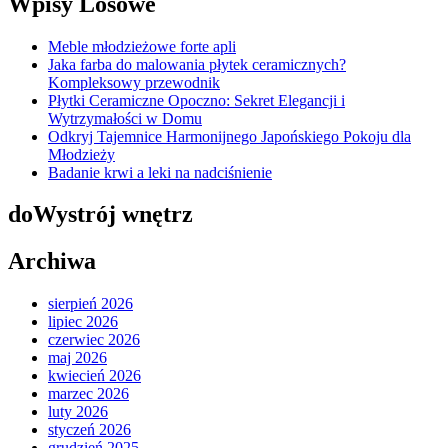
Wpisy Losowe
Meble młodzieżowe forte apli
Jaka farba do malowania płytek ceramicznych?
Kompleksowy przewodnik
Płytki Ceramiczne Opoczno: Sekret Elegancji i
Wytrzymałości w Domu
Odkryj Tajemnice Harmonijnego Japońskiego Pokoju dla
Młodzieży
Badanie krwi a leki na nadciśnienie
doWystrój wnętrz
Archiwa
sierpień 2026
lipiec 2026
czerwiec 2026
maj 2026
kwiecień 2026
marzec 2026
luty 2026
styczeń 2026
grudzień 2025