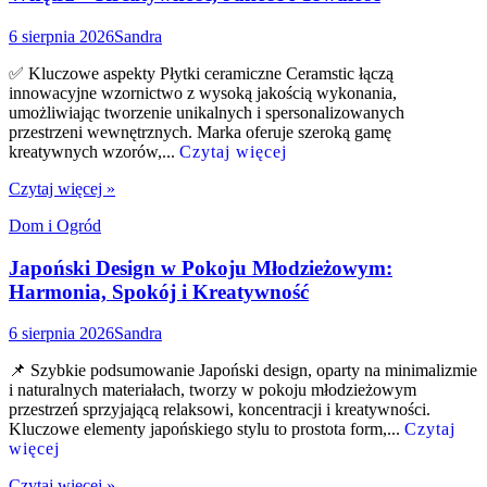
6 sierpnia 2026
Sandra
✅ Kluczowe aspekty Płytki ceramiczne Ceramstic łączą
innowacyjne wzornictwo z wysoką jakością wykonania,
umożliwiając tworzenie unikalnych i spersonalizowanych
przestrzeni wewnętrznych. Marka oferuje szeroką gamę
kreatywnych wzorów,...
Czytaj więcej
Czytaj więcej »
Dom i Ogród
Japoński Design w Pokoju Młodzieżowym:
Harmonia, Spokój i Kreatywność
6 sierpnia 2026
Sandra
📌 Szybkie podsumowanie Japoński design, oparty na minimalizmie
i naturalnych materiałach, tworzy w pokoju młodzieżowym
przestrzeń sprzyjającą relaksowi, koncentracji i kreatywności.
Kluczowe elementy japońskiego stylu to prostota form,...
Czytaj
więcej
Czytaj więcej »