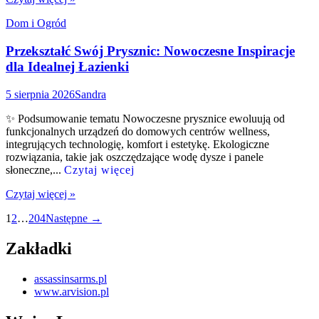
Dom i Ogród
Przekształć Swój Prysznic: Nowoczesne Inspiracje
dla Idealnej Łazienki
5 sierpnia 2026
Sandra
✨ Podsumowanie tematu Nowoczesne prysznice ewoluują od
funkcjonalnych urządzeń do domowych centrów wellness,
integrujących technologię, komfort i estetykę. Ekologiczne
rozwiązania, takie jak oszczędzające wodę dysze i panele
słoneczne,...
Czytaj więcej
Czytaj więcej »
Nawigacja
1
2
…
204
Następne →
po
Zakładki
wpisach
assassinsarms.pl
www.arvision.pl