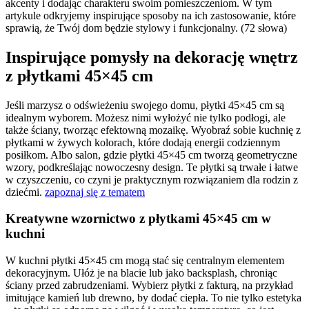
akcenty i dodając charakteru swoim pomieszczeniom. W tym
artykule odkryjemy inspirujące sposoby na ich zastosowanie, które
sprawią, że Twój dom będzie stylowy i funkcjonalny. (72 słowa)
Inspirujące pomysły na dekorację wnętrz
z płytkami 45×45 cm
Jeśli marzysz o odświeżeniu swojego domu, płytki 45×45 cm są
idealnym wyborem. Możesz nimi wyłożyć nie tylko podłogi, ale
także ściany, tworząc efektowną mozaikę. Wyobraź sobie kuchnię z
płytkami w żywych kolorach, które dodają energii codziennym
posiłkom. Albo salon, gdzie płytki 45×45 cm tworzą geometryczne
wzory, podkreślając nowoczesny design. Te płytki są trwałe i łatwe
w czyszczeniu, co czyni je praktycznym rozwiązaniem dla rodzin z
dziećmi.
zapoznaj się z tematem
Kreatywne wzornictwo z płytkami 45×45 cm w
kuchni
W kuchni płytki 45×45 cm mogą stać się centralnym elementem
dekoracyjnym. Ułóż je na blacie lub jako backsplash, chroniąc
ściany przed zabrudzeniami. Wybierz płytki z fakturą, na przykład
imitujące kamień lub drewno, by dodać ciepła. To nie tylko estetyka