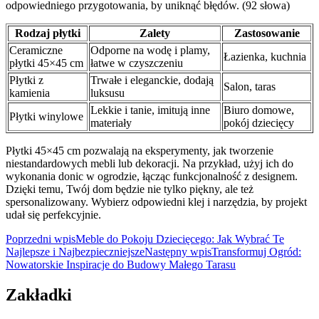
odpowiedniego przygotowania, by uniknąć błędów. (92 słowa)
Rodzaj płytki
Zalety
Zastosowanie
Ceramiczne
Odporne na wodę i plamy,
Łazienka, kuchnia
płytki 45×45 cm
łatwe w czyszczeniu
Płytki z
Trwałe i eleganckie, dodają
Salon, taras
kamienia
luksusu
Lekkie i tanie, imitują inne
Biuro domowe,
Płytki winylowe
materiały
pokój dziecięcy
Płytki 45×45 cm pozwalają na eksperymenty, jak tworzenie
niestandardowych mebli lub dekoracji. Na przykład, użyj ich do
wykonania donic w ogrodzie, łącząc funkcjonalność z designem.
Dzięki temu, Twój dom będzie nie tylko piękny, ale też
spersonalizowany. Wybierz odpowiedni klej i narzędzia, by projekt
udał się perfekcyjnie.
Nawigacja
Poprzedni wpis
Meble do Pokoju Dziecięcego: Jak Wybrać Te
Najlepsze i Najbezpieczniejsze
Następny wpis
Transformuj Ogród:
wpisu
Nowatorskie Inspiracje do Budowy Małego Tarasu
Zakładki