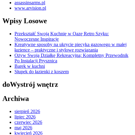
assassinsarms.pl
www.arvision.pl
Wpisy Losowe
Przekształć Swoją Kuchnię w Oazę Retro Szyku:
Nowoczesne Inspiracje
Kreatywne sposoby na ukrycie piecyka gazowego w małej
łazience – praktyczne i stylowe rozwiązania
Ożyw Swoją Działkę Rekreacyjną: Kompletny Przewodnik
Po Instalacji Prysznica
Barek w kuchni
Słupek do łazienki z koszem
doWystrój wnętrz
Archiwa
sierpień 2026
lipiec 2026
czerwiec 2026
maj 2026
kwiecień 2026