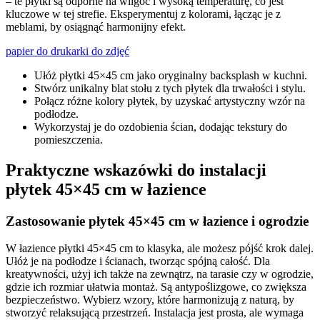
– te płytki są odporne na wilgoć i wysoką temperaturę, co jest
kluczowe w tej strefie. Eksperymentuj z kolorami, łącząc je z
meblami, by osiągnąć harmonijny efekt.
papier do drukarki do zdjęć
Ułóż płytki 45×45 cm jako oryginalny backsplash w kuchni.
Stwórz unikalny blat stołu z tych płytek dla trwałości i stylu.
Połącz różne kolory płytek, by uzyskać artystyczny wzór na
podłodze.
Wykorzystaj je do ozdobienia ścian, dodając tekstury do
pomieszczenia.
Praktyczne wskazówki do instalacji
płytek 45×45 cm w łazience
Zastosowanie płytek 45×45 cm w łazience i ogrodzie
W łazience płytki 45×45 cm to klasyka, ale możesz pójść krok dalej.
Ułóż je na podłodze i ścianach, tworząc spójną całość. Dla
kreatywności, użyj ich także na zewnątrz, na tarasie czy w ogrodzie,
gdzie ich rozmiar ułatwia montaż. Są antypoślizgowe, co zwiększa
bezpieczeństwo. Wybierz wzory, które harmonizują z naturą, by
stworzyć relaksującą przestrzeń. Instalacja jest prosta, ale wymaga