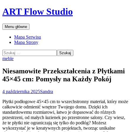
Przejdź
ART Flow Studio
do
treści
Szukaj
Menu główne
Mapa Serwisu
Mapa Strony
Szukaj:
meble
Niesamowite Przekształcenia z Płytkami
45×45 cm: Pomysły na Każdy Pokój
4 października 2025
Sandra
Płytki podłogowe 45×45 cm to wszechstronny materiał, który może
całkowicie odmienić wnętrze Twojego domu. Dzięki ich
standardowemu rozmiarowi, łatwo je dopasować do różnych
przestrzeni, od małych łazienek po przestronne salony. Czy wiesz,
że te płytki nie ograniczają się tylko do podłóg? Możesz
wykorzystać je w kreatywnych projektach, tworząc unikalne