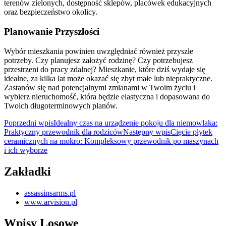
terenów zielonych, dostępność sklepów, placówek edukacyjnych
oraz bezpieczeństwo okolicy.
Planowanie Przyszłości
Wybór mieszkania powinien uwzględniać również przyszłe
potrzeby. Czy planujesz założyć rodzinę? Czy potrzebujesz
przestrzeni do pracy zdalnej? Mieszkanie, które dziś wydaje się
idealne, za kilka lat może okazać się zbyt małe lub niepraktyczne.
Zastanów się nad potencjalnymi zmianami w Twoim życiu i
wybierz nieruchomość, która będzie elastyczna i dopasowana do
Twoich długoterminowych planów.
Nawigacja
Poprzedni wpis
Idealny czas na urządzenie pokoju dla niemowlaka:
Praktyczny przewodnik dla rodziców
Następny wpis
Cięcie płytek
wpisu
ceramicznych na mokro: Kompleksowy przewodnik po maszynach
i ich wyborze
Zakładki
assassinsarms.pl
www.arvision.pl
Wpisy Losowe