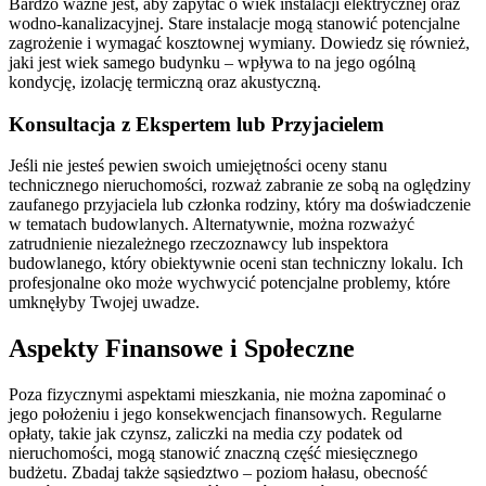
Bardzo ważne jest, aby zapytać o wiek instalacji elektrycznej oraz
wodno-kanalizacyjnej. Stare instalacje mogą stanowić potencjalne
zagrożenie i wymagać kosztownej wymiany. Dowiedz się również,
jaki jest wiek samego budynku – wpływa to na jego ogólną
kondycję, izolację termiczną oraz akustyczną.
Konsultacja z Ekspertem lub Przyjacielem
Jeśli nie jesteś pewien swoich umiejętności oceny stanu
technicznego nieruchomości, rozważ zabranie ze sobą na oględziny
zaufanego przyjaciela lub członka rodziny, który ma doświadczenie
w tematach budowlanych. Alternatywnie, można rozważyć
zatrudnienie niezależnego rzeczoznawcy lub inspektora
budowlanego, który obiektywnie oceni stan techniczny lokalu. Ich
profesjonalne oko może wychwycić potencjalne problemy, które
umknęłyby Twojej uwadze.
Aspekty Finansowe i Społeczne
Poza fizycznymi aspektami mieszkania, nie można zapominać o
jego położeniu i jego konsekwencjach finansowych. Regularne
opłaty, takie jak czynsz, zaliczki na media czy podatek od
nieruchomości, mogą stanowić znaczną część miesięcznego
budżetu. Zbadaj także sąsiedztwo – poziom hałasu, obecność