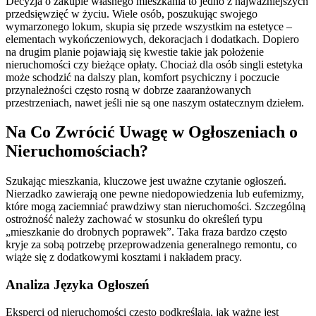
Decyzja o zakupie własnego mieszkania to jedno z najważniejszych
przedsięwzięć w życiu. Wiele osób, poszukując swojego
wymarzonego lokum, skupia się przede wszystkim na estetyce –
elementach wykończeniowych, dekoracjach i dodatkach. Dopiero
na drugim planie pojawiają się kwestie takie jak położenie
nieruchomości czy bieżące opłaty. Chociaż dla osób singli estetyka
może schodzić na dalszy plan, komfort psychiczny i poczucie
przynależności często rosną w dobrze zaaranżowanych
przestrzeniach, nawet jeśli nie są one naszym ostatecznym dziełem.
Na Co Zwrócić Uwagę w Ogłoszeniach o
Nieruchomościach?
Szukając mieszkania, kluczowe jest uważne czytanie ogłoszeń.
Nierzadko zawierają one pewne niedopowiedzenia lub eufemizmy,
które mogą zaciemniać prawdziwy stan nieruchomości. Szczególną
ostrożność należy zachować w stosunku do określeń typu
„mieszkanie do drobnych poprawek”. Taka fraza bardzo często
kryje za sobą potrzebę przeprowadzenia generalnego remontu, co
wiąże się z dodatkowymi kosztami i nakładem pracy.
Analiza Języka Ogłoszeń
Eksperci od nieruchomości często podkreślają, jak ważne jest