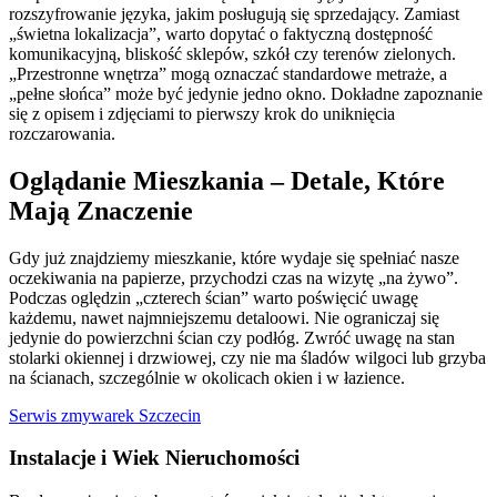
rozszyfrowanie języka, jakim posługują się sprzedający. Zamiast
„świetna lokalizacja”, warto dopytać o faktyczną dostępność
komunikacyjną, bliskość sklepów, szkół czy terenów zielonych.
„Przestronne wnętrza” mogą oznaczać standardowe metraże, a
„pełne słońca” może być jedynie jedno okno. Dokładne zapoznanie
się z opisem i zdjęciami to pierwszy krok do uniknięcia
rozczarowania.
Oglądanie Mieszkania – Detale, Które
Mają Znaczenie
Gdy już znajdziemy mieszkanie, które wydaje się spełniać nasze
oczekiwania na papierze, przychodzi czas na wizytę „na żywo”.
Podczas oględzin „czterech ścian” warto poświęcić uwagę
każdemu, nawet najmniejszemu detaloowi. Nie ograniczaj się
jedynie do powierzchni ścian czy podłóg. Zwróć uwagę na stan
stolarki okiennej i drzwiowej, czy nie ma śladów wilgoci lub grzyba
na ścianach, szczególnie w okolicach okien i w łazience.
Serwis zmywarek Szczecin
Instalacje i Wiek Nieruchomości