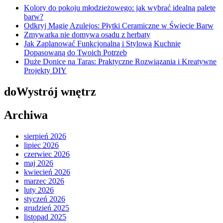
Kolory do pokoju młodzieżowego: jak wybrać idealną paletę
barw?
Odkryj Magię Azulejos: Płytki Ceramiczne w Świecie Barw
Zmywarka nie domywa osadu z herbaty
Jak Zaplanować Funkcjonalną i Stylową Kuchnię
Dopasowaną do Twoich Potrzeb
Duże Donice na Taras: Praktyczne Rozwiązania i Kreatywne
Projekty DIY
doWystrój wnętrz
Archiwa
sierpień 2026
lipiec 2026
czerwiec 2026
maj 2026
kwiecień 2026
marzec 2026
luty 2026
styczeń 2026
grudzień 2025
listopad 2025