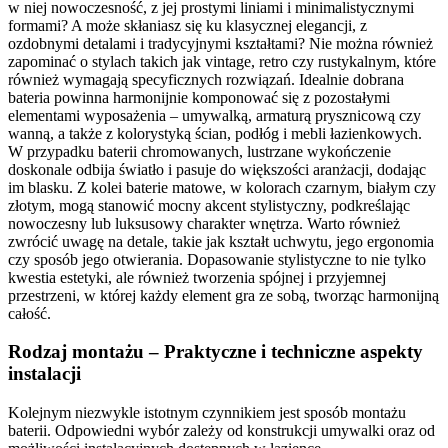
w niej nowoczesność, z jej prostymi liniami i minimalistycznymi
formami? A może skłaniasz się ku klasycznej elegancji, z
ozdobnymi detalami i tradycyjnymi kształtami? Nie można również
zapominać o stylach takich jak vintage, retro czy rustykalnym, które
również wymagają specyficznych rozwiązań. Idealnie dobrana
bateria powinna harmonijnie komponować się z pozostałymi
elementami wyposażenia – umywalką, armaturą prysznicową czy
wanną, a także z kolorystyką ścian, podłóg i mebli łazienkowych.
W przypadku baterii chromowanych, lustrzane wykończenie
doskonale odbija światło i pasuje do większości aranżacji, dodając
im blasku. Z kolei baterie matowe, w kolorach czarnym, białym czy
złotym, mogą stanowić mocny akcent stylistyczny, podkreślając
nowoczesny lub luksusowy charakter wnętrza. Warto również
zwrócić uwagę na detale, takie jak kształt uchwytu, jego ergonomia
czy sposób jego otwierania. Dopasowanie stylistyczne to nie tylko
kwestia estetyki, ale również tworzenia spójnej i przyjemnej
przestrzeni, w której każdy element gra ze sobą, tworząc harmonijną
całość.
Rodzaj montażu – Praktyczne i techniczne aspekty
instalacji
Kolejnym niezwykle istotnym czynnikiem jest sposób montażu
baterii. Odpowiedni wybór zależy od konstrukcji umywalki oraz od