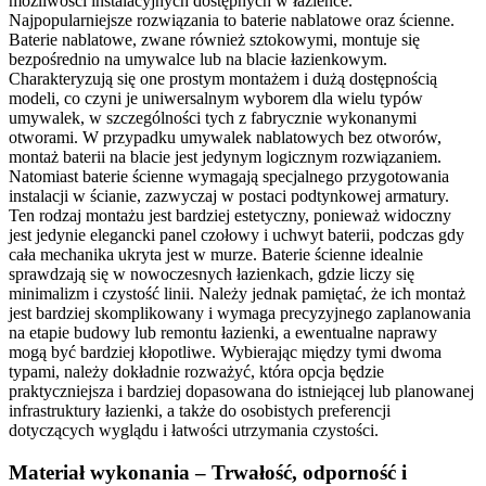
możliwości instalacyjnych dostępnych w łazience.
Najpopularniejsze rozwiązania to baterie nablatowe oraz ścienne.
Baterie nablatowe, zwane również sztokowymi, montuje się
bezpośrednio na umywalce lub na blacie łazienkowym.
Charakteryzują się one prostym montażem i dużą dostępnością
modeli, co czyni je uniwersalnym wyborem dla wielu typów
umywalek, w szczególności tych z fabrycznie wykonanymi
otworami. W przypadku umywalek nablatowych bez otworów,
montaż baterii na blacie jest jedynym logicznym rozwiązaniem.
Natomiast baterie ścienne wymagają specjalnego przygotowania
instalacji w ścianie, zazwyczaj w postaci podtynkowej armatury.
Ten rodzaj montażu jest bardziej estetyczny, ponieważ widoczny
jest jedynie elegancki panel czołowy i uchwyt baterii, podczas gdy
cała mechanika ukryta jest w murze. Baterie ścienne idealnie
sprawdzają się w nowoczesnych łazienkach, gdzie liczy się
minimalizm i czystość linii. Należy jednak pamiętać, że ich montaż
jest bardziej skomplikowany i wymaga precyzyjnego zaplanowania
na etapie budowy lub remontu łazienki, a ewentualne naprawy
mogą być bardziej kłopotliwe. Wybierając między tymi dwoma
typami, należy dokładnie rozważyć, która opcja będzie
praktyczniejsza i bardziej dopasowana do istniejącej lub planowanej
infrastruktury łazienki, a także do osobistych preferencji
dotyczących wyglądu i łatwości utrzymania czystości.
Materiał wykonania – Trwałość, odporność i