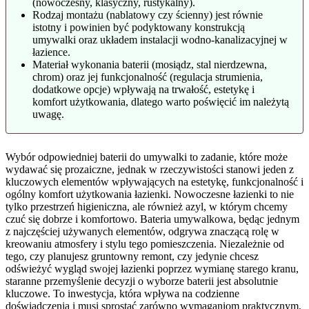
(nowoczesny, klasyczny, rustykalny).
Rodzaj montażu (nablatowy czy ścienny) jest równie
istotny i powinien być podyktowany konstrukcją
umywalki oraz układem instalacji wodno-kanalizacyjnej w
łazience.
Materiał wykonania baterii (mosiądz, stal nierdzewna,
chrom) oraz jej funkcjonalność (regulacja strumienia,
dodatkowe opcje) wpływają na trwałość, estetykę i
komfort użytkowania, dlatego warto poświęcić im należytą
uwagę.
Wybór odpowiedniej baterii do umywalki to zadanie, które może
wydawać się prozaiczne, jednak w rzeczywistości stanowi jeden z
kluczowych elementów wpływających na estetykę, funkcjonalność i
ogólny komfort użytkowania łazienki. Nowoczesne łazienki to nie
tylko przestrzeń higieniczna, ale również azyl, w którym chcemy
czuć się dobrze i komfortowo. Bateria umywalkowa, będąc jednym
z najczęściej używanych elementów, odgrywa znaczącą rolę w
kreowaniu atmosfery i stylu tego pomieszczenia. Niezależnie od
tego, czy planujesz gruntowny remont, czy jedynie chcesz
odświeżyć wygląd swojej łazienki poprzez wymianę starego kranu,
staranne przemyślenie decyzji o wyborze baterii jest absolutnie
kluczowe. To inwestycja, która wpływa na codzienne
doświadczenia i musi sprostać zarówno wymaganiom praktycznym,