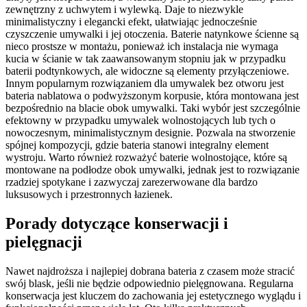
zewnętrzny z uchwytem i wylewką. Daje to niezwykle
minimalistyczny i elegancki efekt, ułatwiając jednocześnie
czyszczenie umywalki i jej otoczenia. Baterie natynkowe ścienne są
nieco prostsze w montażu, ponieważ ich instalacja nie wymaga
kucia w ścianie w tak zaawansowanym stopniu jak w przypadku
baterii podtynkowych, ale widoczne są elementy przyłączeniowe.
Innym popularnym rozwiązaniem dla umywalek bez otworu jest
bateria nablatowa o podwyższonym korpusie, która montowana jest
bezpośrednio na blacie obok umywalki. Taki wybór jest szczególnie
efektowny w przypadku umywalek wolnostojących lub tych o
nowoczesnym, minimalistycznym designie. Pozwala na stworzenie
spójnej kompozycji, gdzie bateria stanowi integralny element
wystroju. Warto również rozważyć baterie wolnostojące, które są
montowane na podłodze obok umywalki, jednak jest to rozwiązanie
rzadziej spotykane i zazwyczaj zarezerwowane dla bardzo
luksusowych i przestronnych łazienek.
Porady dotyczące konserwacji i
pielęgnacji
Nawet najdroższa i najlepiej dobrana bateria z czasem może stracić
swój blask, jeśli nie będzie odpowiednio pielęgnowana. Regularna
konserwacja jest kluczem do zachowania jej estetycznego wyglądu i