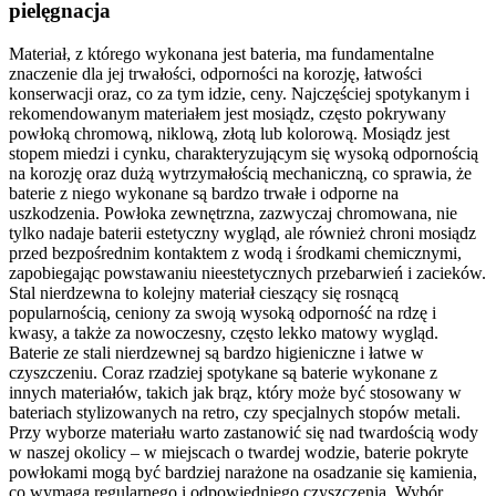
pielęgnacja
Materiał, z którego wykonana jest bateria, ma fundamentalne
znaczenie dla jej trwałości, odporności na korozję, łatwości
konserwacji oraz, co za tym idzie, ceny. Najczęściej spotykanym i
rekomendowanym materiałem jest mosiądz, często pokrywany
powłoką chromową, niklową, złotą lub kolorową. Mosiądz jest
stopem miedzi i cynku, charakteryzującym się wysoką odpornością
na korozję oraz dużą wytrzymałością mechaniczną, co sprawia, że
baterie z niego wykonane są bardzo trwałe i odporne na
uszkodzenia. Powłoka zewnętrzna, zazwyczaj chromowana, nie
tylko nadaje baterii estetyczny wygląd, ale również chroni mosiądz
przed bezpośrednim kontaktem z wodą i środkami chemicznymi,
zapobiegając powstawaniu nieestetycznych przebarwień i zacieków.
Stal nierdzewna to kolejny materiał cieszący się rosnącą
popularnością, ceniony za swoją wysoką odporność na rdzę i
kwasy, a także za nowoczesny, często lekko matowy wygląd.
Baterie ze stali nierdzewnej są bardzo higieniczne i łatwe w
czyszczeniu. Coraz rzadziej spotykane są baterie wykonane z
innych materiałów, takich jak brąz, który może być stosowany w
bateriach stylizowanych na retro, czy specjalnych stopów metali.
Przy wyborze materiału warto zastanowić się nad twardością wody
w naszej okolicy – w miejscach o twardej wodzie, baterie pokryte
powłokami mogą być bardziej narażone na osadzanie się kamienia,
co wymaga regularnego i odpowiedniego czyszczenia. Wybór