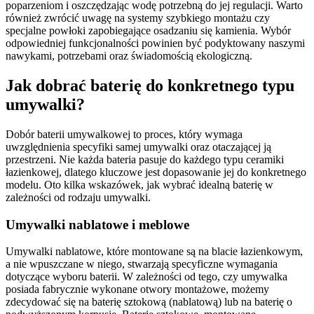
poparzeniom i oszczędzając wodę potrzebną do jej regulacji. Warto
również zwrócić uwagę na systemy szybkiego montażu czy
specjalne powłoki zapobiegające osadzaniu się kamienia. Wybór
odpowiedniej funkcjonalności powinien być podyktowany naszymi
nawykami, potrzebami oraz świadomością ekologiczną.
Jak dobrać baterię do konkretnego typu
umywalki?
Dobór baterii umywalkowej to proces, który wymaga
uwzględnienia specyfiki samej umywalki oraz otaczającej ją
przestrzeni. Nie każda bateria pasuje do każdego typu ceramiki
łazienkowej, dlatego kluczowe jest dopasowanie jej do konkretnego
modelu. Oto kilka wskazówek, jak wybrać idealną baterię w
zależności od rodzaju umywalki.
Umywalki nablatowe i meblowe
Umywalki nablatowe, które montowane są na blacie łazienkowym,
a nie wpuszczane w niego, stwarzają specyficzne wymagania
dotyczące wyboru baterii. W zależności od tego, czy umywalka
posiada fabrycznie wykonane otwory montażowe, możemy
zdecydować się na baterię sztokową (nablatową) lub na baterię o