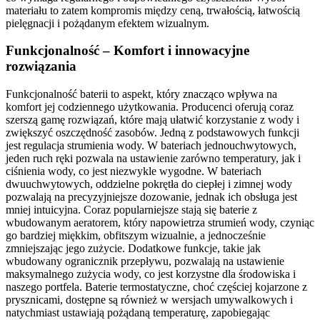
materiału to zatem kompromis między ceną, trwałością, łatwością
pielęgnacji i pożądanym efektem wizualnym.
Funkcjonalność – Komfort i innowacyjne
rozwiązania
Funkcjonalność baterii to aspekt, który znacząco wpływa na
komfort jej codziennego użytkowania. Producenci oferują coraz
szerszą gamę rozwiązań, które mają ułatwić korzystanie z wody i
zwiększyć oszczędność zasobów. Jedną z podstawowych funkcji
jest regulacja strumienia wody. W bateriach jednouchwytowych,
jeden ruch ręki pozwala na ustawienie zarówno temperatury, jak i
ciśnienia wody, co jest niezwykle wygodne. W bateriach
dwuuchwytowych, oddzielne pokrętła do ciepłej i zimnej wody
pozwalają na precyzyjniejsze dozowanie, jednak ich obsługa jest
mniej intuicyjna. Coraz popularniejsze stają się baterie z
wbudowanym aeratorem, który napowietrza strumień wody, czyniąc
go bardziej miękkim, obfitszym wizualnie, a jednocześnie
zmniejszając jego zużycie. Dodatkowe funkcje, takie jak
wbudowany ogranicznik przepływu, pozwalają na ustawienie
maksymalnego zużycia wody, co jest korzystne dla środowiska i
naszego portfela. Baterie termostatyczne, choć częściej kojarzone z
prysznicami, dostępne są również w wersjach umywalkowych i
natychmiast ustawiają pożądaną temperaturę, zapobiegając