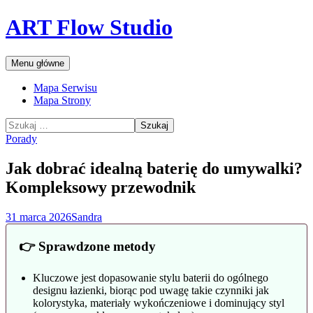
Przejdź
ART Flow Studio
do
treści
Szukaj
Menu główne
Mapa Serwisu
Mapa Strony
Szukaj:
Porady
Jak dobrać idealną baterię do umywalki?
Kompleksowy przewodnik
31 marca 2026
Sandra
👉 Sprawdzone metody
Kluczowe jest dopasowanie stylu baterii do ogólnego
designu łazienki, biorąc pod uwagę takie czynniki jak
kolorystyka, materiały wykończeniowe i dominujący styl