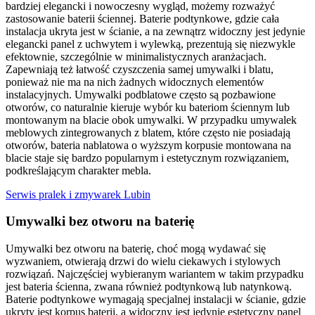
bardziej elegancki i nowoczesny wygląd, możemy rozważyć
zastosowanie baterii ściennej. Baterie podtynkowe, gdzie cała
instalacja ukryta jest w ścianie, a na zewnątrz widoczny jest jedynie
elegancki panel z uchwytem i wylewką, prezentują się niezwykle
efektownie, szczególnie w minimalistycznych aranżacjach.
Zapewniają też łatwość czyszczenia samej umywalki i blatu,
ponieważ nie ma na nich żadnych widocznych elementów
instalacyjnych. Umywalki podblatowe często są pozbawione
otworów, co naturalnie kieruje wybór ku bateriom ściennym lub
montowanym na blacie obok umywalki. W przypadku umywalek
meblowych zintegrowanych z blatem, które często nie posiadają
otworów, bateria nablatowa o wyższym korpusie montowana na
blacie staje się bardzo popularnym i estetycznym rozwiązaniem,
podkreślającym charakter mebla.
Serwis pralek i zmywarek Lubin
Umywalki bez otworu na baterię
Umywalki bez otworu na baterię, choć mogą wydawać się
wyzwaniem, otwierają drzwi do wielu ciekawych i stylowych
rozwiązań. Najczęściej wybieranym wariantem w takim przypadku
jest bateria ścienna, zwana również podtynkową lub natynkową.
Baterie podtynkowe wymagają specjalnej instalacji w ścianie, gdzie
ukryty jest korpus baterii, a widoczny jest jedynie estetyczny panel