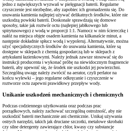
jedno z największych wyzwań w pielęgnacji baterii. Regularne
czyszczenie jest niezbędne, aby zapobiec ich gromadzeniu się. Do
usuwania kamienia najlepiej używać delikatnych środków, które nie
uszkodzą powłoki baterii. Doskonale sprawdzają się domowe
sposoby, takie jak roztwór octu (najlepiej jabłkowego lub
spirytusowego) z wodą w proporcji 1:1. Namocz w nim ściereczkę i
nałóż na miejsca objęte osadem kamienia na kilkanaście minut, a
następnie dokładnie spłucz wodą i wypoleruj. Alternatywnie, można
użyć specjalistycznych środków do usuwania kamienia, które są
dostępne w sklepach z chemią gospodarczą lub w sklepach z
artykułami łazienkowymi. Należy jednak zawsze stosować się do
instrukcji producenta i wykonać próbę na niewidocznym fragmencie
baterii, aby upewnić się, że środek nie uszkodzi jej powierzchni.
Szczególną uwagę należy zwrócić na aerator, czyli perlator na
końcu wylewki – jego regularne odkręcanie i czyszczenie w
roztworze octu zapewni prawidłowy przepływ wody.
Unikanie uszkodzeń mechanicznych i chemicznych
Podczas codziennego użytkowania oraz podczas prac
porządkowych, należy zachować szczególną ostrożność, aby nie
uszkodzić baterii mechanicznie ani chemicznie. Unikaj używania
ostrych narzędzi, takich jak druciane szczotki, metalowe skrobaki
czy silne detergenty zawierające chlor, kwasy czy substancje