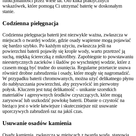
funkcjonalności przez wiele lat. Oto kilka praktycznych
wskazówek, które pomogą Ci utrzymać baterię w doskonałym
stanie.
Codzienna pielęgnacja
Codzienna pielęgnacja baterii jest niezwykle ważna, zwłaszcza w
miejscach o twardej wodzie, gdzie osady wapienne mogą pojawiać
się bardzo szybko. Po każdym użyciu, zwłaszcza jeśli na
powierzchni baterii pojawiły się krople wody, warto przetrzeć ją
suchą, miękką ściereczką z mikrofibry. Zapobiegnie to powstawaniu
nieestetycznych zacieków i śladów po wyschniętej wodzie, które z
czasem mogą być trudne do usunięcia. Regularne przetarcie usuwa
również drobne zabrudzenia i osady, które mogły się nagromadzić.
W przypadku baterii chromowanych, można użyć delikatnego płynu
do nabłyszczania powierzchni, aby przywrócić im pierwotny
połysk. Kluczem jest tutaj delikatność – unikanie szorstkich
materiałów i agresywnych środków czyszczących, które mogą
zarysować lub uszkodzić powłokę baterii. Dbanie o czystość na
bieżąco jest o wiele łatwiejsze i skuteczniejsze niż usuwanie
uporczywych zabrudzeń raz na jakiś czas.
Usuwanie osadów kamienia
Osady kamienia, zwłaszcza w miejscach z twardą wodą, stanowią