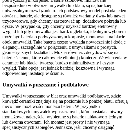
podwyższonym korpusie. Baterie sztokowe, montowane
bezpośrednio w otworze umywalki lub blatu, są najbardziej
uniwersalnym rozwiązaniem. Ich podstawowy model posiada jeden
otwór na baterię, ale dostępne są również warianty dwu- lub nawet
trzyotworowe, gdy chcemy zastosować np. dodatkowe pokrętła lub
dysze. W przypadku, gdy chcemy uzyskać bardziej efektowny
wygląd lub gdy umywalka jest bardzo głęboka, idealnym wyborem
może być bateria o podwyższonym korpusie, montowana na blacie
obok umywalki. Taka bateria często wygląda nowocześnie i dodaje
elegancji, szczególnie w połączeniu z umywalkami o prostych,
geometrycznych kształtach. Można również zdecydować się na
baterie ścienne, które całkowicie eliminują konieczność wiercenia w
ceramice lub blacie, tworząc bardzo minimalistyczny i czysty
wygląd. Taka opcja jest jednak bardziej kosztowna i wymaga
odpowiedniej instalacji w ścianie.
Umywalki wpuszczane i podblatowe
Umywalki wpuszczane w blat oraz umywalki podblatowe, gdzie
krawędź ceramiki znajduje się na poziomie lub poniżej blatu, oferują
nieco inne możliwości montażu baterii. W przypadku
standardowych umywalek wpuszczanych, które posiadają otwory
montażowe, najczęściej wybierane są baterie nablatowe z jednym
lub dwoma otworami. Ich montaż jest prosty i nie wymaga
specjalistycznych zabiegów. Jednakże, jeśli chcemy osiągnąć