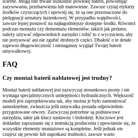
ścierne. Mogą one trwale uszkodzić powłokę baterii, powodując
zarysowania, przebarwienia lub matowienie. Zawsze czytaj etykiety
środków czyszczących i upewnij się, że są one przeznaczone do
pielęgnacji armatury łazienkowej. W przypadku wątpliwości,
zawsze lepiej postawić na najłagodniejsze dostępne środki. Również
podczas montażu czy demontażu elementów, takich jak perlator,
należy używać odpowiednich narzędzi i robić to z wyczuciem, aby
nie porysować ani nie zgubić drobnych części. Dbałość o te detale
zapewni długowieczność i nienaganny wygląd Twojej baterii
umywalkowej.
FAQ
Czy montaż baterii nablatowej jest trudny?
Montaż baterii nablatowej jest zazwyczaj stosunkowo prosty i nie
wymaga specjalistycznych umiejętności hydraulicznych. Większość
modeli jest zaprojektowana tak, aby można je było zamontować
samodzielnie, zwłaszcza jeśli umywalka posiada odpowiednio
przygotowane otwory. Zazwyczaj potrzebne są podstawowe
narzędzia, takie jak klucz nastawny i śrubokręt. Kluczowe jest
dokładne zapoznanie się z instrukcją producenta i upewnienie się, że
wszystkie elementy montażowe są kompletne. Jeśli jednak nie
czujesz się pewnie lub napotkasz trudności, zawsze warto