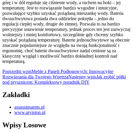
górę i w dół reguluje się ciśnienie wody, a ruchem na boki – jej
temperaturę. Jest to rozwiązanie bardzo wygodne i intuicyjne,
pozwalające szybko uzyskać pożądaną mieszankę wody. Bateria
dwuuchwytowa posiada dwa oddzielne pokrętła – jedno do
regulacji ciepłej wody, drugie do zimnej. Pozwala to na bardzo
precyzyjne ustawienie temperatury, jednak proces ten jest zazwyczaj
wolniejszy i mniej komfortowy, szczególnie gdy chcemy szybko
uzyskać pożądaną temperaturę. Baterie jednouchwytowe są obecnie
znacznie popularniejsze ze względu na swoją funkcjonalność i
ergonomię, choć baterie dwuuchwytowe nadal cenione są za
klasyczny wygląd i możliwość bardzo dokładnej kontroli nad
temperaturą.
Nawigacja
Poprzedni wpis
Meble z Paneli Podłogowych: Innowacyjne
Rozwiązania dla Twojego Wnętrza
Następny wpis
Jak zrobić półki
wpisu
pod prysznicem: Kompleksowy poradnik DIY
Zakładki
assassinsarms.pl
www.arvision.pl
Wpisy Losowe