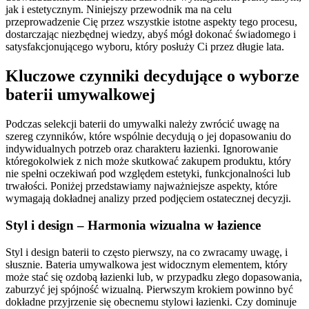
jak i estetycznym. Niniejszy przewodnik ma na celu
przeprowadzenie Cię przez wszystkie istotne aspekty tego procesu,
dostarczając niezbędnej wiedzy, abyś mógł dokonać świadomego i
satysfakcjonującego wyboru, który posłuży Ci przez długie lata.
Kluczowe czynniki decydujące o wyborze
baterii umywalkowej
Podczas selekcji baterii do umywalki należy zwrócić uwagę na
szereg czynników, które wspólnie decydują o jej dopasowaniu do
indywidualnych potrzeb oraz charakteru łazienki. Ignorowanie
któregokolwiek z nich może skutkować zakupem produktu, który
nie spełni oczekiwań pod względem estetyki, funkcjonalności lub
trwałości. Poniżej przedstawiamy najważniejsze aspekty, które
wymagają dokładnej analizy przed podjęciem ostatecznej decyzji.
Styl i design – Harmonia wizualna w łazience
Styl i design baterii to często pierwszy, na co zwracamy uwagę, i
słusznie. Bateria umywalkowa jest widocznym elementem, który
może stać się ozdobą łazienki lub, w przypadku złego dopasowania,
zaburzyć jej spójność wizualną. Pierwszym krokiem powinno być
dokładne przyjrzenie się obecnemu stylowi łazienki. Czy dominuje