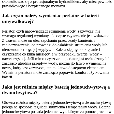
skonsultować się z profesjonalnym hydraulikiem, aby mieć pewność
prawidłowego i bezpiecznego montażu.
Jak często należy wymieniać perlator w baterii
umywalkowej?
Perlator, czyli napowietrzacz strumienia wody, zazwyczaj nie
wymaga regularnej wymiany, ale częste czyszczenie jest wskazane.
Z czasem może on ulec zapchaniu przez osady kamienia i
zanieczyszczenia, co prowadzi do osłabienia strumienia wody lub
nierównomiernego jej wypływu. Zaleca się jego odkręcanie i
czyszczenie co kilka miesięcy, a w przypadku twardej wody –
nawet częściej. Jeśli mimo czyszczenia perlator jest uszkodzony lub
znacząco utrudnia przepływ wody, można go łatwo wymienić na
nowy, który jest zazwyczaj tanim i łatwo dostępnym elementem.
Wymiana perlatora może znacząco poprawić komfort użytkowania
baterii.
Jaka jest różnica między baterią jednouchwytową a
dwuuchwytową?
Główna różnica między baterią jednouchwytową a dwuuchwytową
polega na sposobie regulacji strumienia i temperatury wody. Bateria
jednouchwytowa posiada jeden uchwyt, którym za pomocą ruchu w