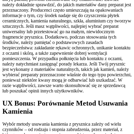
należy dokładnie sprawdzić, do jakich materiałów dany preparat jest
przeznaczony. Producenci często umieszczają na opakowaniach
informacje o tym, czy środek nadaje się do czyszczenia płytek
ceramicznych, kamienia naturalnego, szkła, aluminium czy tworzyw
sztucznych. Jeśli masz wątpliwości, najlepiej wybrać preparat
uniwersalny lub przetestować go na małym, niewidocznym
fragmencie prysznica. Dodatkowo, podczas stosowania tych
środków, należy pamiętać o podstawowych zasadach
bezpieczeństwa: zakładanie rękawic ochronnych, unikanie kontaktu
z oczami i skórą, a także zapewnienie dobrej wentylacji
pomieszczenia. W przypadku połknięcia lub kontaktu z oczami,
należy natychmiast zasięgnąć porady lekarza. Jeśli Twój prysznic
jest wykonany z materiałów naturalnych, takich jak kamień, należy
wybierać preparaty przeznaczone właśnie do tego typu powierzchni,
ponieważ niektóre kwasy mogą je odbarwiać lub uszkadzać. W
razie wątpliwości, zawsze warto skonsultować się ze sprzedawcą
lub poszukać opinii innych użytkowników.
UX Bonus: Porównanie Metod Usuwania
Kamienia
Wybór metody usuwania kamienia z prysznica zależy od wielu
czynników – od rodzaju i stopnia zabrudzenia, przez materiał, z