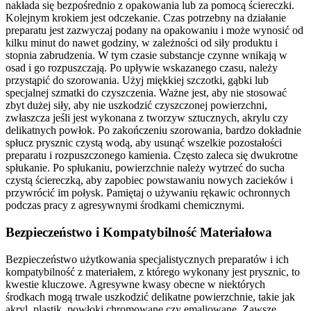
nakłada się bezpośrednio z opakowania lub za pomocą ściereczki.
Kolejnym krokiem jest odczekanie. Czas potrzebny na działanie
preparatu jest zazwyczaj podany na opakowaniu i może wynosić od
kilku minut do nawet godziny, w zależności od siły produktu i
stopnia zabrudzenia. W tym czasie substancje czynne wnikają w
osad i go rozpuszczają. Po upływie wskazanego czasu, należy
przystąpić do szorowania. Użyj miękkiej szczotki, gąbki lub
specjalnej szmatki do czyszczenia. Ważne jest, aby nie stosować
zbyt dużej siły, aby nie uszkodzić czyszczonej powierzchni,
zwłaszcza jeśli jest wykonana z tworzyw sztucznych, akrylu czy
delikatnych powłok. Po zakończeniu szorowania, bardzo dokładnie
spłucz prysznic czystą wodą, aby usunąć wszelkie pozostałości
preparatu i rozpuszczonego kamienia. Często zaleca się dwukrotne
spłukanie. Po spłukaniu, powierzchnie należy wytrzeć do sucha
czystą ściereczką, aby zapobiec powstawaniu nowych zacieków i
przywrócić im połysk. Pamiętaj o używaniu rękawic ochronnych
podczas pracy z agresywnymi środkami chemicznymi.
Bezpieczeństwo i Kompatybilność Materiałowa
Bezpieczeństwo użytkowania specjalistycznych preparatów i ich
kompatybilność z materiałem, z którego wykonany jest prysznic, to
kwestie kluczowe. Agresywne kwasy obecne w niektórych
środkach mogą trwale uszkodzić delikatne powierzchnie, takie jak
akryl, plastik, powłoki chromowane czy emaliowane. Zawsze