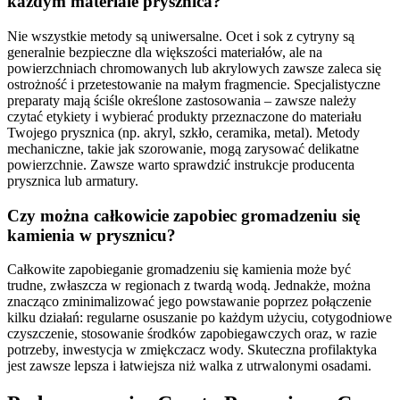
każdym materiale prysznica?
Nie wszystkie metody są uniwersalne. Ocet i sok z cytryny są
generalnie bezpieczne dla większości materiałów, ale na
powierzchniach chromowanych lub akrylowych zawsze zaleca się
ostrożność i przetestowanie na małym fragmencie. Specjalistyczne
preparaty mają ściśle określone zastosowania – zawsze należy
czytać etykiety i wybierać produkty przeznaczone do materiału
Twojego prysznica (np. akryl, szkło, ceramika, metal). Metody
mechaniczne, takie jak szorowanie, mogą zarysować delikatne
powierzchnie. Zawsze warto sprawdzić instrukcje producenta
prysznica lub armatury.
Czy można całkowicie zapobiec gromadzeniu się
kamienia w prysznicu?
Całkowite zapobieganie gromadzeniu się kamienia może być
trudne, zwłaszcza w regionach z twardą wodą. Jednakże, można
znacząco zminimalizować jego powstawanie poprzez połączenie
kilku działań: regularne osuszanie po każdym użyciu, cotygodniowe
czyszczenie, stosowanie środków zapobiegawczych oraz, w razie
potrzeby, inwestycja w zmiękczacz wody. Skuteczna profilaktyka
jest zawsze lepsza i łatwiejsza niż walka z utrwalonymi osadami.