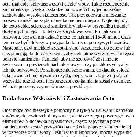
octu (najlepiej spirytusowego) i ciepłej wody. Takie rozcieńczenie
zminimalizuje ryzyko uszkodzenia powierzchni, jednocześnie
zachowując wysoką skuteczność. Tak przygotowaną mieszankę
możesz nanieść na zaplamione kamieniem miejsca. Najlepiej użyć
do tego gąbki, ściereczki z mikrofibry lub – w przypadku trudniej
dostępnych miejsc – butelki ze spryskiwaczem. Po nałożeniu
roztworu, pozwól mu działać przez co najmniej 15-30 minut. Czas
ten może być dłuższy w przypadku bardzo uporczywych osadów.
Następnie, użyj miękkiej szczotki, starej szczoteczki do zębów lub
specjalnej gąbki do czyszczenia, aby delikatnie wyszorować miejsca
pokryte kamieniem. Pamiętaj, aby nie szorować zbyt mocno,
zwłaszcza na powierzchniach akrylowych czy plastikowych, aby
ich nie porysować. Po zakończeniu szorowania, dokładnie spłucz
całą powierzchnię prysznica czystą, ciepłą wodą. Upewnij się, że
wszystkie resztki octu i rozpuszczonego kamienia zostały usunięte.
W razie potrzeby czynność można powtórzyć.
Dodatkowe Wskazówki i Zastosowania Octu
Ocet może być niezwykle pomocny nie tylko w usuwaniu kamienia
z głównych powierzchni prysznica, ale także z jego poszczególnych
elementów. Słuchawka prysznicowa, często zapychana przez
kamień, może zostać przywrócona do życia poprzez zanurzenie jej
w roztworze octu i wody. Jeśli jest to niemożliwe, można wypełnić