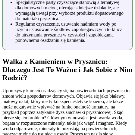
Specjalistyczne pasty czyszczące stanowią alternatywę
dla domowych metod, oferując silniejsze działanie, ale
wymagają uwagi przy wyborze produktu dopasowanego
do materiału prysznica.
Regularne czyszczenie, usuwanie nadmiaru wody po
użyciu i stosowanie środków zapobiegawczych to klucz
do utrzymania prysznica w czystości i zapobiegania
ponownemu osadzaniu się kamienia.
Walka z Kamieniem w Prysznicu:
Dlaczego Jest To Ważne i Jak Sobie z Nim
Radzić?
Uporczywy kamień osadzający się na powierzchniach prysznica to
zmora wielu gospodarstw domowych. Objawia się jako białawy,
matowy nalot, który nie tylko szpeci estetykę łazienki, ale także
może negatywnie wpływać na funkcjonalność armatury, na
przykład poprzez zatykanie dysz słuchawki prysznicowej. Skąd
bierze się ten problem? Głównym winowajcą jest twarda woda,
bogata w rozpuszczone minerały, takie jak wapń i magnez. Kiedy
woda odparowuje, minerały te pozostają na powierzchniach,
tworząc trudne do usunięcia osady. Proces ten nasila się w