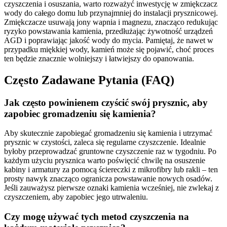
czyszczenia i osuszania, warto rozważyć inwestycję w zmiękczacz
wody do całego domu lub przynajmniej do instalacji prysznicowej.
Zmiękczacze usuwają jony wapnia i magnezu, znacząco redukując
ryzyko powstawania kamienia, przedłużając żywotność urządzeń
AGD i poprawiając jakość wody do mycia. Pamiętaj, że nawet w
przypadku miękkiej wody, kamień może się pojawić, choć proces
ten będzie znacznie wolniejszy i łatwiejszy do opanowania.
Często Zadawane Pytania (FAQ)
Jak często powinienem czyścić swój prysznic, aby
zapobiec gromadzeniu się kamienia?
Aby skutecznie zapobiegać gromadzeniu się kamienia i utrzymać
prysznic w czystości, zaleca się regularne czyszczenie. Idealnie
byłoby przeprowadzać gruntowne czyszczenie raz w tygodniu. Po
każdym użyciu prysznica warto poświęcić chwilę na osuszenie
kabiny i armatury za pomocą ściereczki z mikrofibry lub rakli – ten
prosty nawyk znacząco ogranicza powstawanie nowych osadów.
Jeśli zauważysz pierwsze oznaki kamienia wcześniej, nie zwlekaj z
czyszczeniem, aby zapobiec jego utrwaleniu.
Czy mogę używać tych metod czyszczenia na