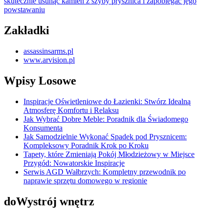
skutecznie usunąć kamień z szyby prysznica i zapobiegać jego
powstawaniu
Zakładki
assassinsarms.pl
www.arvision.pl
Wpisy Losowe
Inspiracje Oświetleniowe do Łazienki: Stwórz Idealną
Atmosferę Komfortu i Relaksu
Jak Wybrać Dobre Meble: Poradnik dla Świadomego
Konsumenta
Jak Samodzielnie Wykonać Spadek pod Prysznicem:
Kompleksowy Poradnik Krok po Kroku
Tapety, które Zmieniają Pokój Młodzieżowy w Miejsce
Przygód: Nowatorskie Inspiracje
Serwis AGD Wałbrzych: Kompletny przewodnik po
naprawie sprzętu domowego w regionie
doWystrój wnętrz