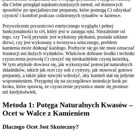
dla Ciebie przegląd najskuteczniejszych metod, od domowych
sposobów po specjalistyczne preparaty, które pomogą Ci odzyskać
czystość i komfort podczas codziennych rytuałów w łazience.
Przywrócenie prysznicowi estetycznego wyglądu i pełnej
funkcjonalności to cel, który jest w zasięgu ręki. Niezależnie od
tego, czy Twój prysznic jest wyłożony płytkami, posiada szklane
drzwi, czy jest wykonany z tworzywa sztucznego, problem
kamienia może dotknąć każdego. Pozbycie się go nie musi oznaczać
frustracji ani dużych wydatków. Właściwie dobrane środki i techniki
czyszczenia pozwolą Ci cieszyć się nieskazitelnie czystą łazienką.
W tym artykule dowiesz się, jak wykorzystać potencjał naturalnych
składników, takich jak ocet czy sok z cytryny, jak stosować gotowe
preparaty, a także jakie nawyki wdrożyć, aby kamień stał się jedynie
wspomnieniem. Przygotuj się na szczegółowe instrukcje krok po
kroku, które sprawią, że czyszczenie prysznica stanie się prostsze
niż kiedykolwiek.
Metoda 1: Potęga Naturalnych Kwasów –
Ocet w Walce z Kamieniem
Dlaczego Ocet Jest Skuteczny?