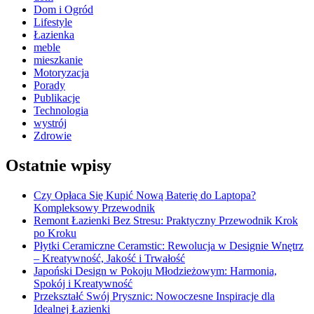
Dom i Ogród
Lifestyle
Łazienka
meble
mieszkanie
Motoryzacja
Porady
Publikacje
Technologia
wystrój
Zdrowie
Ostatnie wpisy
Czy Opłaca Się Kupić Nową Baterię do Laptopa?
Kompleksowy Przewodnik
Remont Łazienki Bez Stresu: Praktyczny Przewodnik Krok
po Kroku
Płytki Ceramiczne Ceramstic: Rewolucja w Designie Wnętrz
– Kreatywność, Jakość i Trwałość
Japoński Design w Pokoju Młodzieżowym: Harmonia,
Spokój i Kreatywność
Przekształć Swój Prysznic: Nowoczesne Inspiracje dla
Idealnej Łazienki