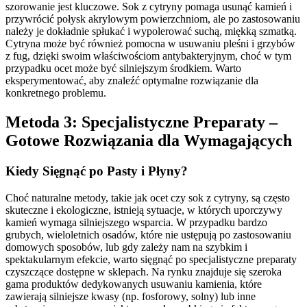
szorowanie jest kluczowe. Sok z cytryny pomaga usunąć kamień i
przywrócić połysk akrylowym powierzchniom, ale po zastosowaniu
należy je dokładnie spłukać i wypolerować suchą, miękką szmatką.
Cytryna może być również pomocna w usuwaniu pleśni i grzybów
z fug, dzięki swoim właściwościom antybakteryjnym, choć w tym
przypadku ocet może być silniejszym środkiem. Warto
eksperymentować, aby znaleźć optymalne rozwiązanie dla
konkretnego problemu.
Metoda 3: Specjalistyczne Preparaty –
Gotowe Rozwiązania dla Wymagających
Kiedy Sięgnąć po Pasty i Płyny?
Choć naturalne metody, takie jak ocet czy sok z cytryny, są często
skuteczne i ekologiczne, istnieją sytuacje, w których uporczywy
kamień wymaga silniejszego wsparcia. W przypadku bardzo
grubych, wieloletnich osadów, które nie ustępują po zastosowaniu
domowych sposobów, lub gdy zależy nam na szybkim i
spektakularnym efekcie, warto sięgnąć po specjalistyczne preparaty
czyszczące dostępne w sklepach. Na rynku znajduje się szeroka
gama produktów dedykowanych usuwaniu kamienia, które
zawierają silniejsze kwasy (np. fosforowy, solny) lub inne