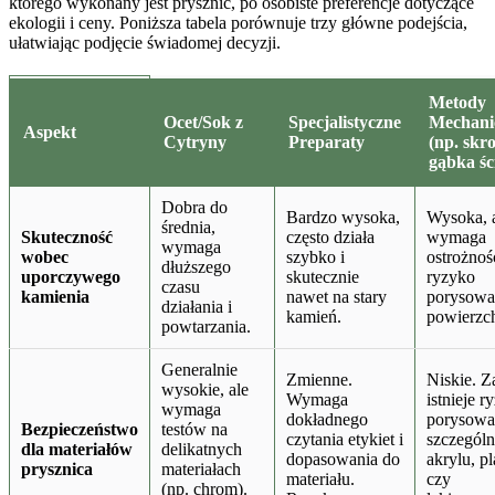
którego wykonany jest prysznic, po osobiste preferencje dotyczące
ekologii i ceny. Poniższa tabela porównuje trzy główne podejścia,
ułatwiając podjęcie świadomej decyzji.
Metody
Ocet/Sok z
Specjalistyczne
Mechani
Aspekt
Cytryny
Preparaty
(np. skr
gąbka śc
Dobra do
Bardzo wysoka,
Wysoka, 
średnia,
Skuteczność
często działa
wymaga
wymaga
wobec
szybko i
ostrożnoś
dłuższego
uporczywego
skutecznie
ryzyko
czasu
kamienia
nawet na stary
porysowa
działania i
kamień.
powierzch
powtarzania.
Generalnie
Zmienne.
Niskie. 
wysokie, ale
Wymaga
istnieje r
wymaga
dokładnego
porysowa
Bezpieczeństwo
testów na
czytania etykiet i
szczególn
dla materiałów
delikatnych
dopasowania do
akrylu, pl
prysznica
materiałach
materiału.
czy
(np. chrom).