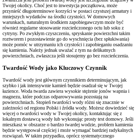
Twojej okolicy. Choć jest to inwestycja początkowa, może
przynieść długoterminowe korzyści w postaci czystszej armatury i
mniejszych wydatków na środki czystości. W domowych
warunkach, naturalnym środkiem zapobiegawczym może być
również regularne stosowanie rozcieńczonego octu lub soku z
cytryny. Po zwykłym czyszczeniu, spryskanie powierzchni takim
roztworem i pozostawienie go do wyschnięcia (bez spłukiwania)
może pomóc w utrzymaniu ich czystości i zapobieganiu osadzaniu
się kamienia. Należy jednak uważać z tym na delikatnych
powierzchniach, zwłaszcza jeśli stosujemy go bez rozcieńczenia.
Twardość Wody jako Kluczowy Czynnik
Twardość wody jest głównym czynnikiem determinującym, jak
szybko i jak intensywnie kamień będzie osadzał się w Twojej
łazience. Woda twarda zawiera wysokie stężenie jonów wapnia i
magnezu, które podczas odparowywania pozostają na
powierzchniach. Stopień twardości wody różni się znacznie w
zależności od regionu Polski i źródła wody. Możesz dowiedzieć się
więcej o twardości wody w Twojej okolicy, kontaktując się z
lokalnym dostawcą wody lub wykonując prosty test domowy. Jeśli
mieszkasz w obszarze o bardzo twardej wodzie, problem kamienia
będzie występował częściej i może wymagać bardziej radykalnych
rozwiązań. W takim przypadku, oprócz systematycznego