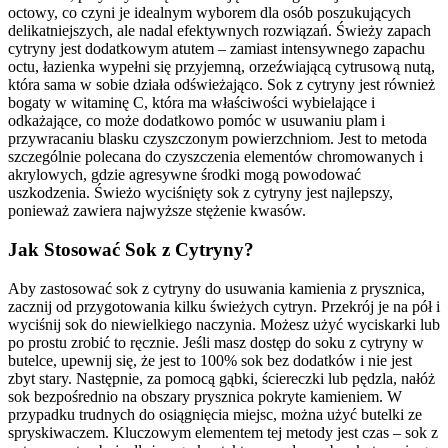
octowy, co czyni je idealnym wyborem dla osób poszukujących
delikatniejszych, ale nadal efektywnych rozwiązań. Świeży zapach
cytryny jest dodatkowym atutem – zamiast intensywnego zapachu
octu, łazienka wypełni się przyjemną, orzeźwiającą cytrusową nutą,
która sama w sobie działa odświeżająco. Sok z cytryny jest również
bogaty w witaminę C, która ma właściwości wybielające i
odkażające, co może dodatkowo pomóc w usuwaniu plam i
przywracaniu blasku czyszczonym powierzchniom. Jest to metoda
szczególnie polecana do czyszczenia elementów chromowanych i
akrylowych, gdzie agresywne środki mogą powodować
uszkodzenia. Świeżo wyciśnięty sok z cytryny jest najlepszy,
ponieważ zawiera najwyższe stężenie kwasów.
Jak Stosować Sok z Cytryny?
Aby zastosować sok z cytryny do usuwania kamienia z prysznica,
zacznij od przygotowania kilku świeżych cytryn. Przekrój je na pół i
wyciśnij sok do niewielkiego naczynia. Możesz użyć wyciskarki lub
po prostu zrobić to ręcznie. Jeśli masz dostęp do soku z cytryny w
butelce, upewnij się, że jest to 100% sok bez dodatków i nie jest
zbyt stary. Następnie, za pomocą gąbki, ściereczki lub pędzla, nałóż
sok bezpośrednio na obszary prysznica pokryte kamieniem. W
przypadku trudnych do osiągnięcia miejsc, można użyć butelki ze
spryskiwaczem. Kluczowym elementem tej metody jest czas – sok z