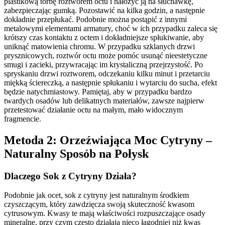
plastikową torbę roztworem octu i nałożyć ją na słuchawkę,
zabezpieczając gumką. Pozostawić na kilka godzin, a następnie
dokładnie przepłukać. Podobnie można postąpić z innymi
metalowymi elementami armatury, choć w ich przypadku zaleca się
krótszy czas kontaktu z octem i dokładniejsze spłukiwanie, aby
uniknąć matowienia chromu. W przypadku szklanych drzwi
prysznicowych, roztwór octu może pomóc usunąć nieestetyczne
smugi i zacieki, przywracając im krystaliczną przejrzystość. Po
spryskaniu drzwi roztworem, odczekaniu kilku minut i przetarciu
miękką ściereczką, a następnie spłukaniu i wytarciu do sucha, efekt
będzie natychmiastowy. Pamiętaj, aby w przypadku bardzo
twardych osadów lub delikatnych materiałów, zawsze najpierw
przetestować działanie octu na małym, mało widocznym
fragmencie.
Metoda 2: Orzeźwiająca Moc Cytryny –
Naturalny Sposób na Połysk
Dlaczego Sok z Cytryny Działa?
Podobnie jak ocet, sok z cytryny jest naturalnym środkiem
czyszczącym, który zawdzięcza swoją skuteczność kwasom
cytrusowym. Kwasy te mają właściwości rozpuszczające osady
mineralne, przy czym często działają nieco łagodniej niż kwas