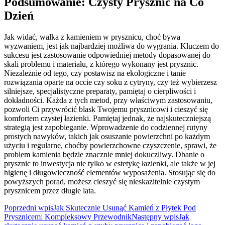
Podsumowanie: Czysty Prysznic na Co
Dzień
Jak widać, walka z kamieniem w prysznicu, choć bywa
wyzwaniem, jest jak najbardziej możliwa do wygrania. Kluczem do
sukcesu jest zastosowanie odpowiedniej metody dopasowanej do
skali problemu i materiału, z którego wykonany jest prysznic.
Niezależnie od tego, czy postawisz na ekologiczne i tanie
rozwiązania oparte na occie czy soku z cytryny, czy też wybierzesz
silniejsze, specjalistyczne preparaty, pamiętaj o cierpliwości i
dokładności. Każda z tych metod, przy właściwym zastosowaniu,
pozwoli Ci przywrócić blask Twojemu prysznicowi i cieszyć się
komfortem czystej łazienki. Pamiętaj jednak, że najskuteczniejszą
strategią jest zapobieganie. Wprowadzenie do codziennej rutyny
prostych nawyków, takich jak osuszanie powierzchni po każdym
użyciu i regularne, choćby powierzchowne czyszczenie, sprawi, że
problem kamienia będzie znacznie mniej dokuczliwy. Dbanie o
prysznic to inwestycja nie tylko w estetykę łazienki, ale także w jej
higienę i długowieczność elementów wyposażenia. Stosując się do
powyższych porad, możesz cieszyć się nieskazitelnie czystym
prysznicem przez długie lata.
Nawigacja
Poprzedni wpis
Jak Skutecznie Usunąć Kamień z Płytek Pod
Prysznicem: Kompleksowy Przewodnik
Następny wpis
Jak
wpisu