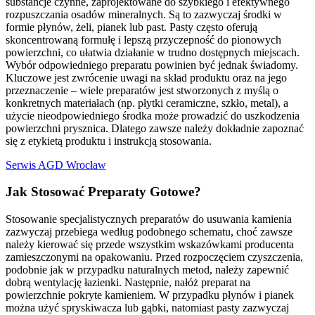
substancje czynne, zaprojektowane do szybkiego i efektywnego
rozpuszczania osadów mineralnych. Są to zazwyczaj środki w
formie płynów, żeli, pianek lub past. Pasty często oferują
skoncentrowaną formułę i lepszą przyczepność do pionowych
powierzchni, co ułatwia działanie w trudno dostępnych miejscach.
Wybór odpowiedniego preparatu powinien być jednak świadomy.
Kluczowe jest zwrócenie uwagi na skład produktu oraz na jego
przeznaczenie – wiele preparatów jest stworzonych z myślą o
konkretnych materiałach (np. płytki ceramiczne, szkło, metal), a
użycie nieodpowiedniego środka może prowadzić do uszkodzenia
powierzchni prysznica. Dlatego zawsze należy dokładnie zapoznać
się z etykietą produktu i instrukcją stosowania.
Serwis AGD Wrocław
Jak Stosować Preparaty Gotowe?
Stosowanie specjalistycznych preparatów do usuwania kamienia
zazwyczaj przebiega według podobnego schematu, choć zawsze
należy kierować się przede wszystkim wskazówkami producenta
zamieszczonymi na opakowaniu. Przed rozpoczęciem czyszczenia,
podobnie jak w przypadku naturalnych metod, należy zapewnić
dobrą wentylację łazienki. Następnie, nałóż preparat na
powierzchnie pokryte kamieniem. W przypadku płynów i pianek
można użyć spryskiwacza lub gąbki, natomiast pasty zazwyczaj