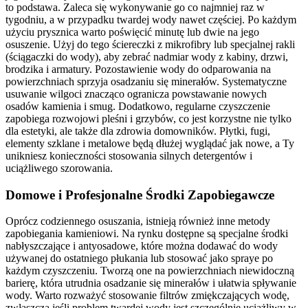
to podstawa. Zaleca się wykonywanie go co najmniej raz w
tygodniu, a w przypadku twardej wody nawet częściej. Po każdym
użyciu prysznica warto poświęcić minutę lub dwie na jego
osuszenie. Użyj do tego ściereczki z mikrofibry lub specjalnej rakli
(ściągaczki do wody), aby zebrać nadmiar wody z kabiny, drzwi,
brodzika i armatury. Pozostawienie wody do odparowania na
powierzchniach sprzyja osadzaniu się minerałów. Systematyczne
usuwanie wilgoci znacząco ogranicza powstawanie nowych
osadów kamienia i smug. Dodatkowo, regularne czyszczenie
zapobiega rozwojowi pleśni i grzybów, co jest korzystne nie tylko
dla estetyki, ale także dla zdrowia domowników. Płytki, fugi,
elementy szklane i metalowe będą dłużej wyglądać jak nowe, a Ty
unikniesz konieczności stosowania silnych detergentów i
uciążliwego szorowania.
Domowe i Profesjonalne Środki Zapobiegawcze
Oprócz codziennego osuszania, istnieją również inne metody
zapobiegania kamieniowi. Na rynku dostępne są specjalne środki
nabłyszczające i antyosadowe, które można dodawać do wody
używanej do ostatniego płukania lub stosować jako spraye po
każdym czyszczeniu. Tworzą one na powierzchniach niewidoczną
barierę, która utrudnia osadzanie się minerałów i ułatwia spływanie
wody. Warto rozważyć stosowanie filtrów zmiękczających wodę,
zwłaszcza jeśli problem twardej wody jest szczególnie uciążliwy w