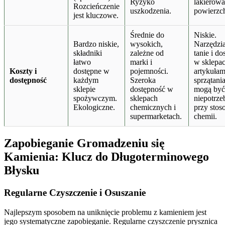
Ryzyko
lakierow
Rozcieńczenie
uszkodzenia.
powierzc
jest kluczowe.
Średnie do
Niskie.
Bardzo niskie,
wysokich,
Narzędzia
składniki
zależne od
tanie i do
łatwo
marki i
w sklepac
Koszty i
dostępne w
pojemności.
artykułam
dostępność
każdym
Szeroka
sprzątania
sklepie
dostępność w
mogą być
spożywczym.
sklepach
niepotrze
Ekologiczne.
chemicznych i
przy stos
supermarketach.
chemii.
Zapobieganie Gromadzeniu się
Kamienia: Klucz do Długoterminowego
Błysku
Regularne Czyszczenie i Osuszanie
Najlepszym sposobem na uniknięcie problemu z kamieniem jest
jego systematyczne zapobieganie. Regularne czyszczenie prysznica