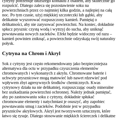
cytryny potrzebuje dłuższego kontaktu z osadem, aby skutecznie go
rozpuścić. Dlatego zaleca się pozostawienie soku na
powierzchniach przez co najmniej kilka godzin, a najlepiej na całą
noc. Po tym czasie, użyj miękkiej szczoteczki lub gąbki, aby
delikatnie wyszorować rozpuszczony kamień. Pamiętaj o
delikatności, aby nie zarysować powierzchni. Na koniec, dokładnie
spłucz prysznic czystą wodą i wytrzyj do sucha, aby uniknąć
powstawania nowych zacieków. Efekt będzie widoczny od razu –
kamień powinien zniknąć, a powierzchnie odzyskają swój naturalny
połysk.
Cytryna na Chrom i Akryl
Sok z cytryny jest często rekomendowany jako bezpieczniejsza
alternatywa dla octu w przypadku czyszczenia elementów
chromowanych i wykonanych z akrylu. Chromowane baterie i
uchwyty prysznicowe mogą matowieć lub nawet rdzewieć pod
wpływem zbyt agresywnych środków chemicznych. Kwas
cytrynowy działa na nie delikatniej, rozpuszczając osady mineralne
bez uszkadzania powierzchni ochronnej. Należy jednak pamiętać,
aby po zastosowaniu soku z cytryny, dokładnie spłukać
chromowane elementy i natychmiast je osuszyć, aby zapobiec
powstawaniu smug i zacieków. Podobnie jest w przypadku
pryszniców akrylowych. Akryl jest tworzywem sztucznym, które
łatwo się rysuje. Dlatego stosowanie miękkich ściereczek i delikatne