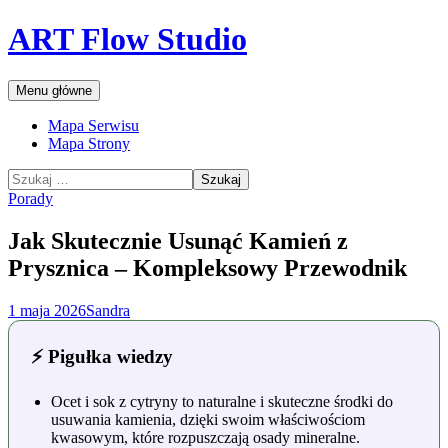
Przejdź
ART Flow Studio
do
treści
Szukaj
Menu główne
Mapa Serwisu
Mapa Strony
Szukaj:
Porady
Jak Skutecznie Usunąć Kamień z
Prysznica – Kompleksowy Przewodnik
1 maja 2026
Sandra
⚡ Pigułka wiedzy
Ocet i sok z cytryny to naturalne i skuteczne środki do
usuwania kamienia, dzięki swoim właściwościom
kwasowym, które rozpuszczają osady mineralne.