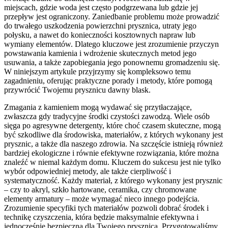
miejscach, gdzie woda jest często podgrzewana lub gdzie jej
przepływ jest ograniczony. Zaniedbanie problemu może prowadzić
do trwałego uszkodzenia powierzchni prysznica, utraty jego
połysku, a nawet do konieczności kosztownych napraw lub
wymiany elementów. Dlatego kluczowe jest zrozumienie przyczyn
powstawania kamienia i wdrożenie skutecznych metod jego
usuwania, a także zapobiegania jego ponownemu gromadzeniu się.
W niniejszym artykule przyjrzymy się kompleksowo temu
zagadnieniu, oferując praktyczne porady i metody, które pomogą
przywrócić Twojemu prysznicu dawny blask.
Zmagania z kamieniem mogą wydawać się przytłaczające,
zwłaszcza gdy tradycyjne środki czystości zawodzą. Wiele osób
sięga po agresywne detergenty, które choć czasem skuteczne, mogą
być szkodliwe dla środowiska, materiałów, z których wykonany jest
prysznic, a także dla naszego zdrowia. Na szczęście istnieją również
bardziej ekologiczne i równie efektywne rozwiązania, które można
znaleźć w niemal każdym domu. Kluczem do sukcesu jest nie tylko
wybór odpowiedniej metody, ale także cierpliwość i
systematyczność. Każdy materiał, z którego wykonany jest prysznic
– czy to akryl, szkło hartowane, ceramika, czy chromowane
elementy armatury – może wymagać nieco innego podejścia.
Zrozumienie specyfiki tych materiałów pozwoli dobrać środek i
technikę czyszczenia, która będzie maksymalnie efektywna i
jednocześnie bezpieczna dla Twojego prysznica. Przygotowaliśmy