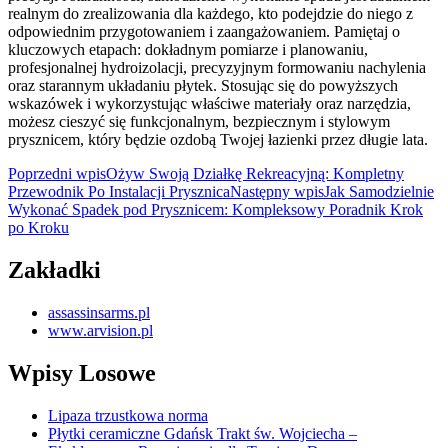
realnym do zrealizowania dla każdego, kto podejdzie do niego z
odpowiednim przygotowaniem i zaangażowaniem. Pamiętaj o
kluczowych etapach: dokładnym pomiarze i planowaniu,
profesjonalnej hydroizolacji, precyzyjnym formowaniu nachylenia
oraz starannym układaniu płytek. Stosując się do powyższych
wskazówek i wykorzystując właściwe materiały oraz narzędzia,
możesz cieszyć się funkcjonalnym, bezpiecznym i stylowym
prysznicem, który będzie ozdobą Twojej łazienki przez długie lata.
Nawigacja
Poprzedni wpis
Ożyw Swoją Działkę Rekreacyjną: Kompletny
Przewodnik Po Instalacji Prysznica
Następny wpis
Jak Samodzielnie
wpisu
Wykonać Spadek pod Prysznicem: Kompleksowy Poradnik Krok
po Kroku
Zakładki
assassinsarms.pl
www.arvision.pl
Wpisy Losowe
Lipaza trzustkowa norma
Płytki ceramiczne Gdańsk Trakt św. Wojciecha –