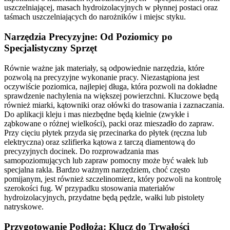
uszczelniającej, masach hydroizolacyjnych w płynnej postaci oraz
taśmach uszczelniających do narożników i miejsc styku.
Narzędzia Precyzyjne: Od Poziomicy po
Specjalistyczny Sprzęt
Równie ważne jak materiały, są odpowiednie narzędzia, które
pozwolą na precyzyjne wykonanie pracy. Niezastąpiona jest
oczywiście poziomica, najlepiej długa, która pozwoli na dokładne
sprawdzenie nachylenia na większej powierzchni. Kluczowe będą
również miarki, kątowniki oraz ołówki do trasowania i zaznaczania.
Do aplikacji kleju i mas niezbędne będą kielnie (zwykłe i
ząbkowane o różnej wielkości), packi oraz mieszadło do zapraw.
Przy cięciu płytek przyda się przecinarka do płytek (ręczna lub
elektryczna) oraz szlifierka kątowa z tarczą diamentową do
precyzyjnych docinek. Do rozprowadzania mas
samopoziomujących lub zapraw pomocny może być wałek lub
specjalna rakla. Bardzo ważnym narzędziem, choć często
pomijanym, jest również szczelinomierz, który pozwoli na kontrolę
szerokości fug. W przypadku stosowania materiałów
hydroizolacyjnych, przydatne będą pędzle, wałki lub pistolety
natryskowe.
Przygotowanie Podłoża: Klucz do Trwałości