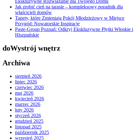
Ekskluzywne Rozwiązanie dla Twojego Domu
Jak zrobić cień na tarasie – kompleksowy poradnik dla
właścicieli domów
Tapety, które Zmieniają Pokój Młodzieżowy w Miejsce
Przygód: Nowatorskie Inspiracje
Paste-Group Poznań: Odkryj Ekskluzywne Płytki Włoskie i
Hiszpańskie
doWystrój wnętrz
Archiwa
sierpień 2026
lipiec 2026
czerwiec 2026
maj 2026
kwiecień 2026
marzec 2026
luty 2026
styczeń 2026
grudzień 2025
listopad 2025
październik 2025
wrzesień 2025