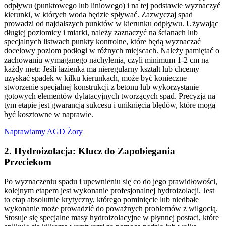
odpływu (punktowego lub liniowego) i na tej podstawie wyznaczyć
kierunki, w których woda będzie spływać. Zazwyczaj spad
prowadzi od najdalszych punktów w kierunku odpływu. Używając
długiej poziomicy i miarki, należy zaznaczyć na ścianach lub
specjalnych listwach punkty kontrolne, które będą wyznaczać
docelowy poziom podłogi w różnych miejscach. Należy pamiętać o
zachowaniu wymaganego nachylenia, czyli minimum 1-2 cm na
każdy metr. Jeśli łazienka ma nieregularny kształt lub chcemy
uzyskać spadek w kilku kierunkach, może być konieczne
stworzenie specjalnej konstrukcji z betonu lub wykorzystanie
gotowych elementów dylatacyjnych tworzących spad. Precyzja na
tym etapie jest gwarancją sukcesu i uniknięcia błędów, które mogą
być kosztowne w naprawie.
Naprawiamy AGD Żory
2. Hydroizolacja: Klucz do Zapobiegania
Przeciekom
Po wyznaczeniu spadu i upewnieniu się co do jego prawidłowości,
kolejnym etapem jest wykonanie profesjonalnej hydroizolacji. Jest
to etap absolutnie krytyczny, którego pominięcie lub niedbałe
wykonanie może prowadzić do poważnych problemów z wilgocią.
Stosuje się specjalne masy hydroizolacyjne w płynnej postaci, które