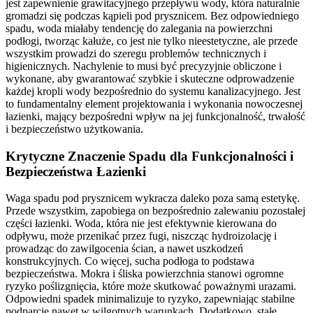
jest zapewnienie grawitacyjnego przepływu wody, która naturalnie
gromadzi się podczas kąpieli pod prysznicem. Bez odpowiedniego
spadu, woda miałaby tendencję do zalegania na powierzchni
podłogi, tworząc kałuże, co jest nie tylko nieestetyczne, ale przede
wszystkim prowadzi do szeregu problemów technicznych i
higienicznych. Nachylenie to musi być precyzyjnie obliczone i
wykonane, aby gwarantować szybkie i skuteczne odprowadzenie
każdej kropli wody bezpośrednio do systemu kanalizacyjnego. Jest
to fundamentalny element projektowania i wykonania nowoczesnej
łazienki, mający bezpośredni wpływ na jej funkcjonalność, trwałość
i bezpieczeństwo użytkowania.
Krytyczne Znaczenie Spadu dla Funkcjonalności i
Bezpieczeństwa Łazienki
Waga spadu pod prysznicem wykracza daleko poza samą estetykę.
Przede wszystkim, zapobiega on bezpośrednio zalewaniu pozostałej
części łazienki. Woda, która nie jest efektywnie kierowana do
odpływu, może przenikać przez fugi, niszcząc hydroizolację i
prowadząc do zawilgocenia ścian, a nawet uszkodzeń
konstrukcyjnych. Co więcej, sucha podłoga to podstawa
bezpieczeństwa. Mokra i śliska powierzchnia stanowi ogromne
ryzyko poślizgnięcia, które może skutkować poważnymi urazami.
Odpowiedni spadek minimalizuje to ryzyko, zapewniając stabilne
podparcie nawet w wilgotnych warunkach. Dodatkowo, stałe