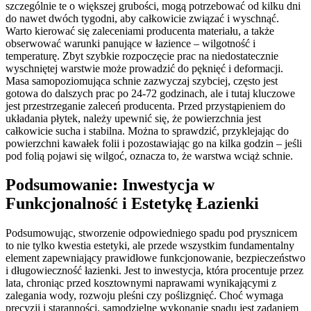
szczególnie te o większej grubości, mogą potrzebować od kilku dni
do nawet dwóch tygodni, aby całkowicie związać i wyschnąć.
Warto kierować się zaleceniami producenta materiału, a także
obserwować warunki panujące w łazience – wilgotność i
temperaturę. Zbyt szybkie rozpoczęcie prac na niedostatecznie
wyschniętej warstwie może prowadzić do pęknięć i deformacji.
Masa samopoziomująca schnie zazwyczaj szybciej, często jest
gotowa do dalszych prac po 24-72 godzinach, ale i tutaj kluczowe
jest przestrzeganie zaleceń producenta. Przed przystąpieniem do
układania płytek, należy upewnić się, że powierzchnia jest
całkowicie sucha i stabilna. Można to sprawdzić, przyklejając do
powierzchni kawałek folii i pozostawiając go na kilka godzin – jeśli
pod folią pojawi się wilgoć, oznacza to, że warstwa wciąż schnie.
Podsumowanie: Inwestycja w
Funkcjonalność i Estetykę Łazienki
Podsumowując, stworzenie odpowiedniego spadu pod prysznicem
to nie tylko kwestia estetyki, ale przede wszystkim fundamentalny
element zapewniający prawidłowe funkcjonowanie, bezpieczeństwo
i długowieczność łazienki. Jest to inwestycja, która procentuje przez
lata, chroniąc przed kosztownymi naprawami wynikającymi z
zalegania wody, rozwoju pleśni czy poślizgnięć. Choć wymaga
precyzji i staranności, samodzielne wykonanie spadu jest zadaniem