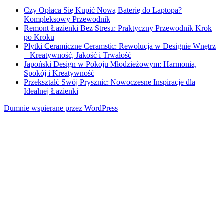
Czy Opłaca Się Kupić Nową Baterię do Laptopa?
Kompleksowy Przewodnik
Remont Łazienki Bez Stresu: Praktyczny Przewodnik Krok
po Kroku
Płytki Ceramiczne Ceramstic: Rewolucja w Designie Wnętrz
– Kreatywność, Jakość i Trwałość
Japoński Design w Pokoju Młodzieżowym: Harmonia,
Spokój i Kreatywność
Przekształć Swój Prysznic: Nowoczesne Inspiracje dla
Idealnej Łazienki
Dumnie wspierane przez WordPress