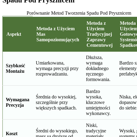
Spadu Pod Prysznicem
Porównanie Metod Tworzenia Spadu Pod Prysznicem
Metoda z
Metoda 
Metoda z Użyciem
Użyciem
Użycie
Aspekt
Mas
Tradycyjnej
Gotowy
Samopoziomujących
Zaprawy
System
Cementowej
Spadko
Dłuższa,
Umiarkowana,
wymaga
Bardzo s
Szybkość
wymaga precyzji przy
dokładnego
elementy
Montażu
rozprowadzaniu.
ręcznego
prefabry
formowania.
Bardzo
Średnia do wysokiej,
wysoka,
Niska, e
Wymagana
szczególnie przy
kluczowe
dopasowu
Precyzja
większych spadkach.
umiejętności
do siebie
wykonawcy.
Niski,
Średni do wysokiego,
tradycyjne
Wysoki,
Koszt
masy są droższe od
materiały
systemy 