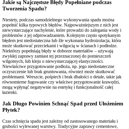
Jakie są Najczęstsze Błędy Popełniane podczas
Tworzenia Spadu?
Niestety, podczas samodzielnego wykonywania spadu można
popełnić kilka typowych błędów. Najpoważniejszym z nich jest
niewystarczające nachylenie, które prowadzi do zalegania wody i
problemów z jej odprowadzaniem. Kolejnym często spotykanym
błędem jest niedostateczna lub źle wykonana hydroizolacja, która
może skutkować przeciekami i wilgocią w ścianach i podłodze.
Niektórzy popełniają błędy w doborze materiałów – używają
zwykłej zaprawy zamiast tej przeznaczonej do pomieszczeń
wilgotnych, lub kleju o niewystarczającej elastyczności.
Niewłaściwe przygotowanie podłoża, np. jego niedostateczne
oczyszczenie lub brak gruntowania, również może skutkować
problemami. Wreszcie, pośpiech i brak dbałości o detale, takie jak
równomierne fugowanie czy właściwe przygotowanie krawędzi,
mogą wpłynąć negatywnie na estetykę i funkcjonalność całej
łazienki.
Jak Długo Powinien Schnąć Spad przed Ułożeniem
Płytek?
Czas schnięcia spadu jest zależny od zastosowanego materiału i
grubości wylewanej warstwy. Tradycyjne zaprawy cementowe,