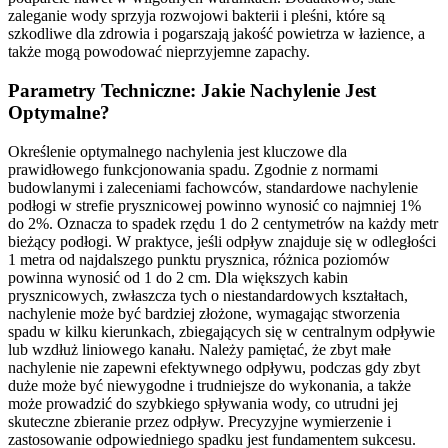
zaleganie wody sprzyja rozwojowi bakterii i pleśni, które są
szkodliwe dla zdrowia i pogarszają jakość powietrza w łazience, a
także mogą powodować nieprzyjemne zapachy.
Parametry Techniczne: Jakie Nachylenie Jest
Optymalne?
Określenie optymalnego nachylenia jest kluczowe dla
prawidłowego funkcjonowania spadu. Zgodnie z normami
budowlanymi i zaleceniami fachowców, standardowe nachylenie
podłogi w strefie prysznicowej powinno wynosić co najmniej 1%
do 2%. Oznacza to spadek rzędu 1 do 2 centymetrów na każdy metr
bieżący podłogi. W praktyce, jeśli odpływ znajduje się w odległości
1 metra od najdalszego punktu prysznica, różnica poziomów
powinna wynosić od 1 do 2 cm. Dla większych kabin
prysznicowych, zwłaszcza tych o niestandardowych kształtach,
nachylenie może być bardziej złożone, wymagając stworzenia
spadu w kilku kierunkach, zbiegających się w centralnym odpływie
lub wzdłuż liniowego kanału. Należy pamiętać, że zbyt małe
nachylenie nie zapewni efektywnego odpływu, podczas gdy zbyt
duże może być niewygodne i trudniejsze do wykonania, a także
może prowadzić do szybkiego spływania wody, co utrudni jej
skuteczne zbieranie przez odpływ. Precyzyjne wymierzenie i
zastosowanie odpowiedniego spadku jest fundamentem sukcesu.