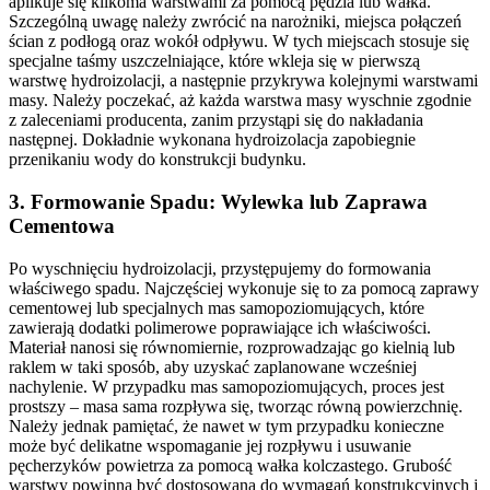
aplikuje się kilkoma warstwami za pomocą pędzla lub wałka.
Szczególną uwagę należy zwrócić na narożniki, miejsca połączeń
ścian z podłogą oraz wokół odpływu. W tych miejscach stosuje się
specjalne taśmy uszczelniające, które wkleja się w pierwszą
warstwę hydroizolacji, a następnie przykrywa kolejnymi warstwami
masy. Należy poczekać, aż każda warstwa masy wyschnie zgodnie
z zaleceniami producenta, zanim przystąpi się do nakładania
następnej. Dokładnie wykonana hydroizolacja zapobiegnie
przenikaniu wody do konstrukcji budynku.
3. Formowanie Spadu: Wylewka lub Zaprawa
Cementowa
Po wyschnięciu hydroizolacji, przystępujemy do formowania
właściwego spadu. Najczęściej wykonuje się to za pomocą zaprawy
cementowej lub specjalnych mas samopoziomujących, które
zawierają dodatki polimerowe poprawiające ich właściwości.
Materiał nanosi się równomiernie, rozprowadzając go kielnią lub
raklem w taki sposób, aby uzyskać zaplanowane wcześniej
nachylenie. W przypadku mas samopoziomujących, proces jest
prostszy – masa sama rozpływa się, tworząc równą powierzchnię.
Należy jednak pamiętać, że nawet w tym przypadku konieczne
może być delikatne wspomaganie jej rozpływu i usuwanie
pęcherzyków powietrza za pomocą wałka kolczastego. Grubość
warstwy powinna być dostosowana do wymagań konstrukcyjnych i