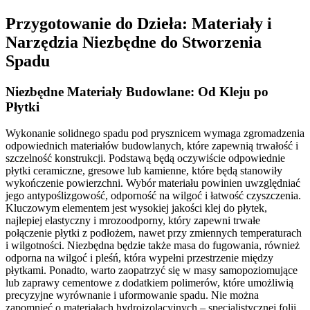
Przygotowanie do Dzieła: Materiały i
Narzędzia Niezbędne do Stworzenia
Spadu
Niezbędne Materiały Budowlane: Od Kleju po
Płytki
Wykonanie solidnego spadu pod prysznicem wymaga zgromadzenia
odpowiednich materiałów budowlanych, które zapewnią trwałość i
szczelność konstrukcji. Podstawą będą oczywiście odpowiednie
płytki ceramiczne, gresowe lub kamienne, które będą stanowiły
wykończenie powierzchni. Wybór materiału powinien uwzględniać
jego antypoślizgowość, odporność na wilgoć i łatwość czyszczenia.
Kluczowym elementem jest wysokiej jakości klej do płytek,
najlepiej elastyczny i mrozoodporny, który zapewni trwałe
połączenie płytki z podłożem, nawet przy zmiennych temperaturach
i wilgotności. Niezbędna będzie także masa do fugowania, również
odporna na wilgoć i pleśń, która wypełni przestrzenie między
płytkami. Ponadto, warto zaopatrzyć się w masy samopoziomujące
lub zaprawy cementowe z dodatkiem polimerów, które umożliwią
precyzyjne wyrównanie i uformowanie spadu. Nie można
zapomnieć o materiałach hydroizolacyjnych – specjalistycznej folii