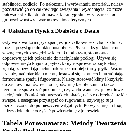
stabilności podłoża. Po nałożeniu i wyrównaniu materiału, należy
pozostawić go do całkowitego związania i wyschnięcia, co może
potrwać od kilku dni do nawet kilku tygodni, w zależności od
grubości warstwy i warunków atmosferycznych.
4. Układanie Płytek z Dbałością o Detale
Gdy warstwa formująca spad jest już całkowicie sucha i stabilna,
można przystąpić do układania płytek. Płytki należy układać od
zewnętrznych krawędzi w kierunku odpływu, stopniowo
dopasowując ich położenie do nachylenia podłogi. Używa się
odpowiedniego kleju do płytek, który rozprowadza się kielnią
zębatą, zapewniając pełne pokrycie spodniej strony płytki. Ważne
jest, aby nadmiar kleju nie wydostawał się na wierzch, utrudniając
formowanie spadu i fugowanie. Należy stosować kliny i krzyżyki
do zachowania równych odstępów między płytkami, a także
regularnie sprawdzać poziomicą, czy zachowane jest prawidłowe
nachylenie. Po ułożeniu wszystkich płytek, należy odczekać, aż klej
zwiąże, a następnie przystąpić do fugowania, używając fugi
przeznaczonej do pomieszczeń wilgotnych. Po wyschnięciu fugi,
należy dokładnie oczyścić powierzchnię z jej resztek.
Tabela Porównawcza: Metody Tworzenia