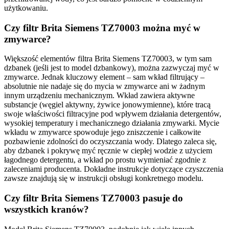
użytkowaniu.
Czy filtr Brita Siemens TZ70003 można myć w
zmywarce?
Większość elementów filtra Brita Siemens TZ70003, w tym sam
dzbanek (jeśli jest to model dzbankowy), można zazwyczaj myć w
zmywarce. Jednak kluczowy element – sam wkład filtrujący –
absolutnie nie nadaje się do mycia w zmywarce ani w żadnym
innym urządzeniu mechanicznym. Wkład zawiera aktywne
substancje (węgiel aktywny, żywice jonowymienne), które tracą
swoje właściwości filtracyjne pod wpływem działania detergentów,
wysokiej temperatury i mechanicznego działania zmywarki. Mycie
wkładu w zmywarce spowoduje jego zniszczenie i całkowite
pozbawienie zdolności do oczyszczania wody. Dlatego zaleca się,
aby dzbanek i pokrywę myć ręcznie w ciepłej wodzie z użyciem
łagodnego detergentu, a wkład po prostu wymieniać zgodnie z
zaleceniami producenta. Dokładne instrukcje dotyczące czyszczenia
zawsze znajdują się w instrukcji obsługi konkretnego modelu.
Czy filtr Brita Siemens TZ70003 pasuje do
wszystkich kranów?