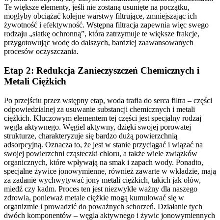
Te większe elementy, jeśli nie zostaną usunięte na początku,
mogłyby obciążać kolejne warstwy filtrujące, zmniejszając ich
żywotność i efektywność. Wstępna filtracja zapewnia więc swego
rodzaju „siatkę ochronną”, która zatrzymuje te większe frakcje,
przygotowując wodę do dalszych, bardziej zaawansowanych
procesów oczyszczania.
Etap 2: Redukcja Zanieczyszczeń Chemicznych i
Metali Ciężkich
Po przejściu przez wstępny etap, woda trafia do serca filtra – części
odpowiedzialnej za usuwanie substancji chemicznych i metali
ciężkich. Kluczowym elementem tej części jest specjalny rodzaj
węgla aktywnego. Węgiel aktywny, dzięki swojej porowatej
strukturze, charakteryzuje się bardzo dużą powierzchnią
adsorpcyjną. Oznacza to, że jest w stanie przyciągać i wiązać na
swojej powierzchni cząsteczki chloru, a także wiele związków
organicznych, które wpływają na smak i zapach wody. Ponadto,
specjalne żywice jonowymienne, również zawarte w wkładzie, mają
za zadanie wychwytywać jony metali ciężkich, takich jak ołów,
miedź czy kadm. Proces ten jest niezwykle ważny dla naszego
zdrowia, ponieważ metale ciężkie mogą kumulować się w
organizmie i prowadzić do poważnych schorzeń. Działanie tych
dwóch komponentów – węgla aktywnego i żywic jonowymiennych