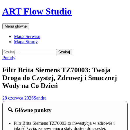
Przejdź
ART Flow Studio
do
treści
Szukaj
Menu główne
Mapa Serwisu
Mapa Strony
Szukaj:
Porady
Filtr Brita Siemens TZ70003: Twoja
Droga do Czystej, Zdrowej i Smacznej
Wody na Co Dzień
28 czerwca 2026
Sandra
🔍 Główne punkty
Filtr Brita Siemens TZ70003 to inwestycja w zdrowie i
jakość życia, zapewniająca stały dostęp do czystej,