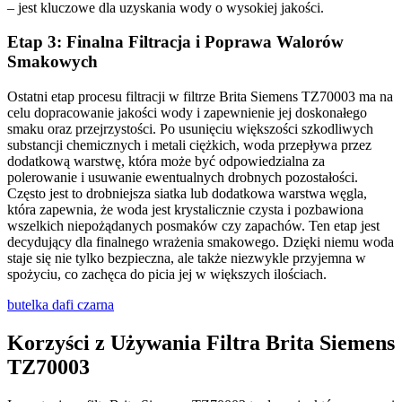
– jest kluczowe dla uzyskania wody o wysokiej jakości.
Etap 3: Finalna Filtracja i Poprawa Walorów
Smakowych
Ostatni etap procesu filtracji w filtrze Brita Siemens TZ70003 ma na
celu dopracowanie jakości wody i zapewnienie jej doskonałego
smaku oraz przejrzystości. Po usunięciu większości szkodliwych
substancji chemicznych i metali ciężkich, woda przepływa przez
dodatkową warstwę, która może być odpowiedzialna za
polerowanie i usuwanie ewentualnych drobnych pozostałości.
Często jest to drobniejsza siatka lub dodatkowa warstwa węgla,
która zapewnia, że woda jest krystalicznie czysta i pozbawiona
wszelkich niepożądanych posmaków czy zapachów. Ten etap jest
decydujący dla finalnego wrażenia smakowego. Dzięki niemu woda
staje się nie tylko bezpieczna, ale także niezwykle przyjemna w
spożyciu, co zachęca do picia jej w większych ilościach.
butelka dafi czarna
Korzyści z Używania Filtra Brita Siemens
TZ70003