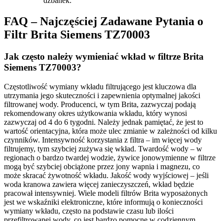
dzbanek.
FAQ – Najczęściej Zadawane Pytania o
Filtr Brita Siemens TZ70003
Jak często należy wymieniać wkład w filtrze Brita
Siemens TZ70003?
Częstotliwość wymiany wkładu filtrującego jest kluczowa dla
utrzymania jego skuteczności i zapewnienia optymalnej jakości
filtrowanej wody. Producenci, w tym Brita, zazwyczaj podają
rekomendowany okres użytkowania wkładu, który wynosi
zazwyczaj od 4 do 6 tygodni. Należy jednak pamiętać, że jest to
wartość orientacyjna, która może ulec zmianie w zależności od kilku
czynników. Intensywność korzystania z filtra – im więcej wody
filtrujemy, tym szybciej zużywa się wkład. Twardość wody – w
regionach o bardzo twardej wodzie, żywice jonowymienne w filtrze
mogą być szybciej obciążone przez jony wapnia i magnezu, co
może skracać żywotność wkładu. Jakość wody wyjściowej – jeśli
woda kranowa zawiera więcej zanieczyszczeń, wkład będzie
pracował intensywniej. Wiele modeli filtrów Brita wyposażonych
jest we wskaźniki elektroniczne, które informują o konieczności
wymiany wkładu, często na podstawie czasu lub ilości
przefiltrowanej wody, co jest bardzo pomocne w codziennym