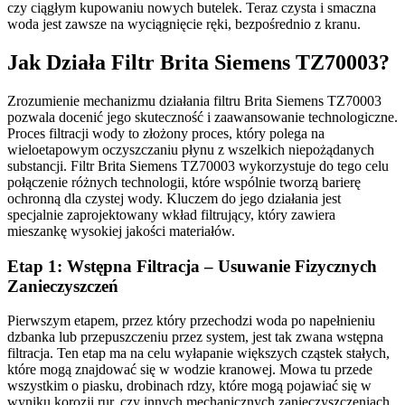
czy ciągłym kupowaniu nowych butelek. Teraz czysta i smaczna
woda jest zawsze na wyciągnięcie ręki, bezpośrednio z kranu.
Jak Działa Filtr Brita Siemens TZ70003?
Zrozumienie mechanizmu działania filtru Brita Siemens TZ70003
pozwala docenić jego skuteczność i zaawansowanie technologiczne.
Proces filtracji wody to złożony proces, który polega na
wieloetapowym oczyszczaniu płynu z wszelkich niepożądanych
substancji. Filtr Brita Siemens TZ70003 wykorzystuje do tego celu
połączenie różnych technologii, które wspólnie tworzą barierę
ochronną dla czystej wody. Kluczem do jego działania jest
specjalnie zaprojektowany wkład filtrujący, który zawiera
mieszankę wysokiej jakości materiałów.
Etap 1: Wstępna Filtracja – Usuwanie Fizycznych
Zanieczyszczeń
Pierwszym etapem, przez który przechodzi woda po napełnieniu
dzbanka lub przepuszczeniu przez system, jest tak zwana wstępna
filtracja. Ten etap ma na celu wyłapanie większych cząstek stałych,
które mogą znajdować się w wodzie kranowej. Mowa tu przede
wszystkim o piasku, drobinach rdzy, które mogą pojawiać się w
wyniku korozji rur, czy innych mechanicznych zanieczyszczeniach.