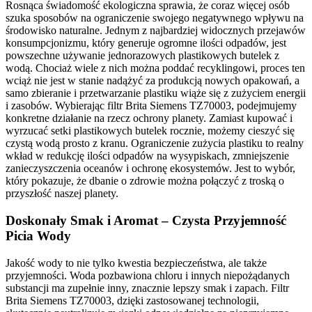
Rosnąca świadomość ekologiczna sprawia, że coraz więcej osób
szuka sposobów na ograniczenie swojego negatywnego wpływu na
środowisko naturalne. Jednym z najbardziej widocznych przejawów
konsumpcjonizmu, który generuje ogromne ilości odpadów, jest
powszechne używanie jednorazowych plastikowych butelek z
wodą. Chociaż wiele z nich można poddać recyklingowi, proces ten
wciąż nie jest w stanie nadążyć za produkcją nowych opakowań, a
samo zbieranie i przetwarzanie plastiku wiąże się z zużyciem energii
i zasobów. Wybierając filtr Brita Siemens TZ70003, podejmujemy
konkretne działanie na rzecz ochrony planety. Zamiast kupować i
wyrzucać setki plastikowych butelek rocznie, możemy cieszyć się
czystą wodą prosto z kranu. Ograniczenie zużycia plastiku to realny
wkład w redukcję ilości odpadów na wysypiskach, zmniejszenie
zanieczyszczenia oceanów i ochronę ekosystemów. Jest to wybór,
który pokazuje, że dbanie o zdrowie można połączyć z troską o
przyszłość naszej planety.
Doskonały Smak i Aromat – Czysta Przyjemność
Picia Wody
Jakość wody to nie tylko kwestia bezpieczeństwa, ale także
przyjemności. Woda pozbawiona chloru i innych niepożądanych
substancji ma zupełnie inny, znacznie lepszy smak i zapach. Filtr
Brita Siemens TZ70003, dzięki zastosowanej technologii,