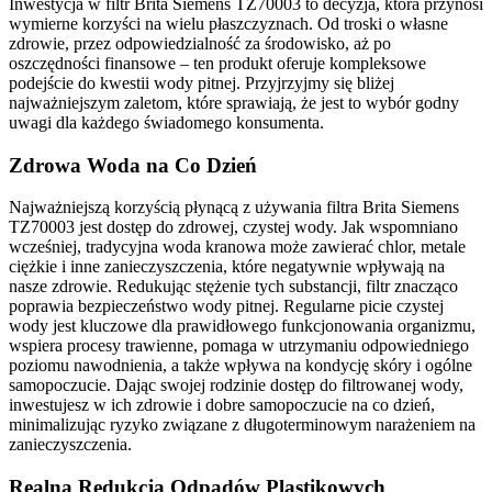
Inwestycja w filtr Brita Siemens TZ70003 to decyzja, która przynosi
wymierne korzyści na wielu płaszczyznach. Od troski o własne
zdrowie, przez odpowiedzialność za środowisko, aż po
oszczędności finansowe – ten produkt oferuje kompleksowe
podejście do kwestii wody pitnej. Przyjrzyjmy się bliżej
najważniejszym zaletom, które sprawiają, że jest to wybór godny
uwagi dla każdego świadomego konsumenta.
Zdrowa Woda na Co Dzień
Najważniejszą korzyścią płynącą z używania filtra Brita Siemens
TZ70003 jest dostęp do zdrowej, czystej wody. Jak wspomniano
wcześniej, tradycyjna woda kranowa może zawierać chlor, metale
ciężkie i inne zanieczyszczenia, które negatywnie wpływają na
nasze zdrowie. Redukując stężenie tych substancji, filtr znacząco
poprawia bezpieczeństwo wody pitnej. Regularne picie czystej
wody jest kluczowe dla prawidłowego funkcjonowania organizmu,
wspiera procesy trawienne, pomaga w utrzymaniu odpowiedniego
poziomu nawodnienia, a także wpływa na kondycję skóry i ogólne
samopoczucie. Dając swojej rodzinie dostęp do filtrowanej wody,
inwestujesz w ich zdrowie i dobre samopoczucie na co dzień,
minimalizując ryzyko związane z długoterminowym narażeniem na
zanieczyszczenia.
Realna Redukcja Odpadów Plastikowych