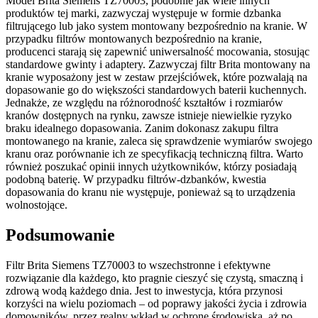
Model Brita Siemens TZ70003, podobnie jak wiele innych
produktów tej marki, zazwyczaj występuje w formie dzbanka
filtrującego lub jako system montowany bezpośrednio na kranie. W
przypadku filtrów montowanych bezpośrednio na kranie,
producenci starają się zapewnić uniwersalność mocowania, stosując
standardowe gwinty i adaptery. Zazwyczaj filtr Brita montowany na
kranie wyposażony jest w zestaw przejściówek, które pozwalają na
dopasowanie go do większości standardowych baterii kuchennych.
Jednakże, ze względu na różnorodność kształtów i rozmiarów
kranów dostępnych na rynku, zawsze istnieje niewielkie ryzyko
braku idealnego dopasowania. Zanim dokonasz zakupu filtra
montowanego na kranie, zaleca się sprawdzenie wymiarów swojego
kranu oraz porównanie ich ze specyfikacją techniczną filtra. Warto
również poszukać opinii innych użytkowników, którzy posiadają
podobną baterię. W przypadku filtrów-dzbanków, kwestia
dopasowania do kranu nie występuje, ponieważ są to urządzenia
wolnostojące.
Podsumowanie
Filtr Brita Siemens TZ70003 to wszechstronne i efektywne
rozwiązanie dla każdego, kto pragnie cieszyć się czystą, smaczną i
zdrową wodą każdego dnia. Jest to inwestycja, która przynosi
korzyści na wielu poziomach – od poprawy jakości życia i zdrowia
domowników, przez realny wkład w ochronę środowiska, aż po