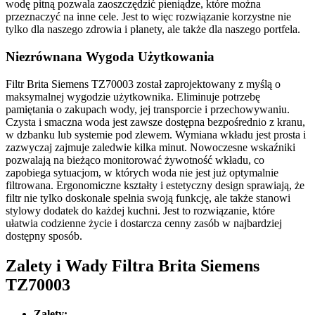
wodę pitną pozwala zaoszczędzić pieniądze, które można
przeznaczyć na inne cele. Jest to więc rozwiązanie korzystne nie
tylko dla naszego zdrowia i planety, ale także dla naszego portfela.
Niezrównana Wygoda Użytkowania
Filtr Brita Siemens TZ70003 został zaprojektowany z myślą o
maksymalnej wygodzie użytkownika. Eliminuje potrzebę
pamiętania o zakupach wody, jej transporcie i przechowywaniu.
Czysta i smaczna woda jest zawsze dostępna bezpośrednio z kranu,
w dzbanku lub systemie pod zlewem. Wymiana wkładu jest prosta i
zazwyczaj zajmuje zaledwie kilka minut. Nowoczesne wskaźniki
pozwalają na bieżąco monitorować żywotność wkładu, co
zapobiega sytuacjom, w których woda nie jest już optymalnie
filtrowana. Ergonomiczne kształty i estetyczny design sprawiają, że
filtr nie tylko doskonale spełnia swoją funkcję, ale także stanowi
stylowy dodatek do każdej kuchni. Jest to rozwiązanie, które
ułatwia codzienne życie i dostarcza cenny zasób w najbardziej
dostępny sposób.
Zalety i Wady Filtra Brita Siemens
TZ70003
Zalety: