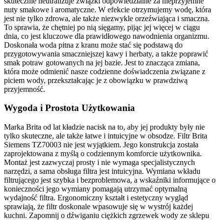
skutecznie neutralizuje związki odpowiedzialne za nieprzyjemne
nuty smakowe i aromatyczne. W efekcie otrzymujemy wodę, która
jest nie tylko zdrowa, ale także niezwykle orzeźwiająca i smaczna.
To sprawia, że chętniej po nią sięgamy, pijąc jej więcej w ciągu
dnia, co jest kluczowe dla prawidłowego nawodnienia organizmu.
Doskonała woda pitna z kranu może stać się podstawą do
przygotowywania smaczniejszej kawy i herbaty, a także poprawić
smak potraw gotowanych na jej bazie. Jest to znacząca zmiana,
która może odmienić nasze codzienne doświadczenia związane z
piciem wody, przekształcając je z obowiązku w prawdziwą
przyjemność.
Wygoda i Prostota Użytkowania
Marka Brita od lat kładzie nacisk na to, aby jej produkty były nie
tylko skuteczne, ale także łatwe i intuicyjne w obsodze. Filtr Brita
Siemens TZ70003 nie jest wyjątkiem. Jego konstrukcja została
zaprojektowana z myślą o codziennym komforcie użytkownika.
Montaż jest zazwyczaj prosty i nie wymaga specjalistycznych
narzędzi, a sama obsługa filtra jest intuicyjna. Wymiana wkładu
filtrującego jest szybka i bezproblemowa, a wskaźniki informujące o
konieczności jego wymiany pomagają utrzymać optymalną
wydajność filtra. Ergonomiczny kształt i estetyczny wygląd
sprawiają, że filtr doskonale wpasowuje się w wystrój każdej
kuchni. Zapomnij o dźwiganiu ciężkich zgrzewek wody ze sklepu