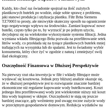
Każdy, kto choć raz świadomie spojrzał na ilość zużytych
plastikowych butelek po wodzie, zdaje sobie sprawę z problemu,
jaki stanowi produkcja i utylizacja plastiku. Filtr Brita Siemens
TZ70003 to prosty, ale niezwykle skuteczny sposób na ograniczenie
tego negatywnego wpływu na środowisko. Zamiast kupować nowe
butelki, często tylko po to, by wyrzucić je po jednym użyciu,
decydujesz się na wielokrotne wykorzystanie systemu filtracji. Jedna
wymiana wkładu filtrującego Brita pozwala na przefiltrowanie setek
litrów wody, co przekłada się na tysiące plastikowych butelek mniej
trafiających na wysypiska lub do spalarni. Jest to świadomy wybór
konsumenta, który chce żyć w zgodzie z naturą i zmniejszyć swój
ślad ekologiczny.
Oszczędność Finansowa w Dłuższej Perspektywie
Na pierwszy rzut oka inwestycja w filtr i wkłady filtrujące może
wydawać się kosztowna. Jednak przy bliższej analizie okazuje się,
że w dłuższej perspektywie jest to rozwiązanie znacznie bardziej
ekonomiczne niż regularne kupowanie wody butelkowanej. Koszt
jednego litra przefiltrowanej wody jest wielokrotnie niższy niż koszt
litra wody kupionej w sklepie. Oszczędności te stają się jeszcze
bardziej znaczące, gdy weźmiemy pod uwagę roczne zużycie wody
w przeciętnym gospodarstwie domowym. Redukcja wydatków na