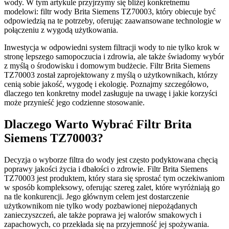
wody. W tym artykule przyjrzymy się bliżej konkretnemu
modelowi: filtr wody Brita Siemens TZ70003, który obiecuje być
odpowiedzią na te potrzeby, oferując zaawansowane technologie w
połączeniu z wygodą użytkowania.
Inwestycja w odpowiedni system filtracji wody to nie tylko krok w
stronę lepszego samopoczucia i zdrowia, ale także świadomy wybór
z myślą o środowisku i domowym budżecie. Filtr Brita Siemens
TZ70003 został zaprojektowany z myślą o użytkownikach, którzy
cenią sobie jakość, wygodę i ekologię. Poznajmy szczegółowo,
dlaczego ten konkretny model zasługuje na uwagę i jakie korzyści
może przynieść jego codzienne stosowanie.
Dlaczego Warto Wybrać Filtr Brita
Siemens TZ70003?
Decyzja o wyborze filtra do wody jest często podyktowana chęcią
poprawy jakości życia i dbałości o zdrowie. Filtr Brita Siemens
TZ70003 jest produktem, który stara się sprostać tym oczekiwaniom
w sposób kompleksowy, oferując szereg zalet, które wyróżniają go
na tle konkurencji. Jego głównym celem jest dostarczenie
użytkownikom nie tylko wody pozbawionej niepożądanych
zanieczyszczeń, ale także poprawa jej walorów smakowych i
zapachowych, co przekłada się na przyjemność jej spożywania.