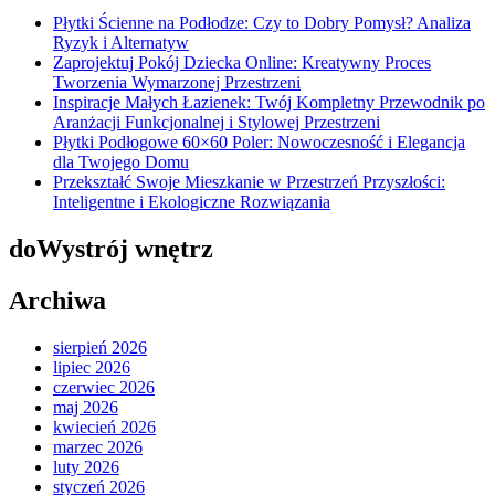
Płytki Ścienne na Podłodze: Czy to Dobry Pomysł? Analiza
Ryzyk i Alternatyw
Zaprojektuj Pokój Dziecka Online: Kreatywny Proces
Tworzenia Wymarzonej Przestrzeni
Inspiracje Małych Łazienek: Twój Kompletny Przewodnik po
Aranżacji Funkcjonalnej i Stylowej Przestrzeni
Płytki Podłogowe 60×60 Poler: Nowoczesność i Elegancja
dla Twojego Domu
Przekształć Swoje Mieszkanie w Przestrzeń Przyszłości:
Inteligentne i Ekologiczne Rozwiązania
doWystrój wnętrz
Archiwa
sierpień 2026
lipiec 2026
czerwiec 2026
maj 2026
kwiecień 2026
marzec 2026
luty 2026
styczeń 2026