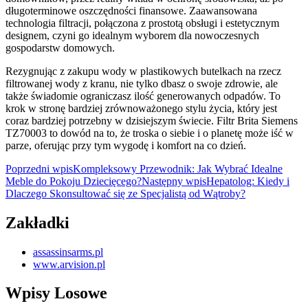
długoterminowe oszczędności finansowe. Zaawansowana
technologia filtracji, połączona z prostotą obsługi i estetycznym
designem, czyni go idealnym wyborem dla nowoczesnych
gospodarstw domowych.
Rezygnując z zakupu wody w plastikowych butelkach na rzecz
filtrowanej wody z kranu, nie tylko dbasz o swoje zdrowie, ale
także świadomie ograniczasz ilość generowanych odpadów. To
krok w stronę bardziej zrównoważonego stylu życia, który jest
coraz bardziej potrzebny w dzisiejszym świecie. Filtr Brita Siemens
TZ70003 to dowód na to, że troska o siebie i o planetę może iść w
parze, oferując przy tym wygodę i komfort na co dzień.
Nawigacja
Poprzedni wpis
Kompleksowy Przewodnik: Jak Wybrać Idealne
Meble do Pokoju Dziecięcego?
Następny wpis
Hepatolog: Kiedy i
wpisu
Dlaczego Skonsultować się ze Specjalistą od Wątroby?
Zakładki
assassinsarms.pl
www.arvision.pl
Wpisy Losowe