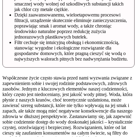
smacznej wody wolnej od szkodliwych substancji takich
jak chlor czy metale ciężkie.
Dzięki zaawansowanemu, wieloetapowemu procesowi
filtracji, urządzenie skutecznie eliminuje zanieczyszczenia,
poprawiając smak i aromat wody, a także chroniąc
środowisko naturalne poprzez redukcję zużycia
jednorazowych plastikowych butelek.
Filtr cechuje się intuicyjną obsługą i ekonomicznością,
stanowiąc wygodne i ekologiczne rozwiązanie dla
gospodarstw domowych, które pragną cieszyć się wodą o
najwyższych walorach pitnych bez nadwyrężania budżetu.
Współczesne życie często stawia przed nami wyzwania związane z
zapewnieniem sobie i swojej rodzinie podstawowych, zdrowych
zasobów. Jednym z kluczowych elementów naszej codzienności,
który często jest niedoceniany, jest jakość wody pitnej. Woda, która
płynie z naszych kranów, choć teoretycznie uzdatniona, może
zawierać szereg substancji, które nie tylko wpływają na jej smak i
zapach, ale także mogą mieć negatywne konsekwencje dla naszego
zdrowia w dłuższej perspektywie. Zastanawiamy się, jak zapewnić
sobie codziennie dostęp do wody doskonałej jakości – krystalicznie
czystej, orzeźwiającej i bezpiecznej. Rozwiązaniem, które od lat
cieszy się zaufaniem konsumentów na całym świecie, są filtry do