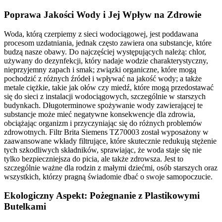
Poprawa Jakości Wody i Jej Wpływ na Zdrowie
Woda, którą czerpiemy z sieci wodociągowej, jest poddawana
procesom uzdatniania, jednak często zawiera ona substancje, które
budzą nasze obawy. Do najczęściej występujących należą: chlor,
używany do dezynfekcji, który nadaje wodzie charakterystyczny,
nieprzyjemny zapach i smak; związki organiczne, które mogą
pochodzić z różnych źródeł i wpływać na jakość wody; a także
metale ciężkie, takie jak ołów czy miedź, które mogą przedostawać
się do sieci z instalacji wodociągowych, szczególnie w starszych
budynkach. Długoterminowe spożywanie wody zawierającej te
substancje może mieć negatywne konsekwencje dla zdrowia,
obciążając organizm i przyczyniając się do różnych problemów
zdrowotnych. Filtr Brita Siemens TZ70003 został wyposażony w
zaawansowane wkłady filtrujące, które skutecznie redukują stężenie
tych szkodliwych składników, sprawiając, że woda staje się nie
tylko bezpieczniejsza do picia, ale także zdrowsza. Jest to
szczególnie ważne dla rodzin z małymi dziećmi, osób starszych oraz
wszystkich, którzy pragną świadomie dbać o swoje samopoczucie.
Ekologiczny Aspekt: Pożegnanie z Plastikowymi
Butelkami