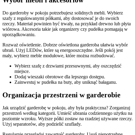
Do garderoby w pokoju potrzebujesz solidnych mebli. Wybierz
szafy z regulowanymi półkami, aby dostosować je do swoich
rzeczy. Materiał powinien być trwały, na przykład drewno lub płyta
wiórowa. Akcesoria takie jak organizery czy pudełka pomagają w
uporządkowaniu.
Rozważ oświetlenie. Dobrze oświetlona garderoba ułatwia wybór
ubrań. Użyj LEDów, które są energooszczędne. Jeśli pokój jest
mały, wybierz meble modułowe, które można rozbudować.
Wybierz szafę z drzwiami przesuwnymi, aby oszczędzić
miejsce.
Dodaj wieszaki obrotowe dla lepszego dostępu.
Zainwestuj w pudełka na buty, aby uniknąć bałaganu.
Organizacja przestrzeni w garderobie
Jak urządzić garderobę w pokoju, aby była praktyczna? Zorganizuj
przestrzeń według kategorii. Umieść ubrania codziennego użytku na
poziomie wzroku. Wyższe półki zostaw na rzadziej używane rzeczy.
Użyj separatorów, aby podzielić szuflady.
Regularnie przeglądaj zawartość garderoby. Usuń niepotrzebne