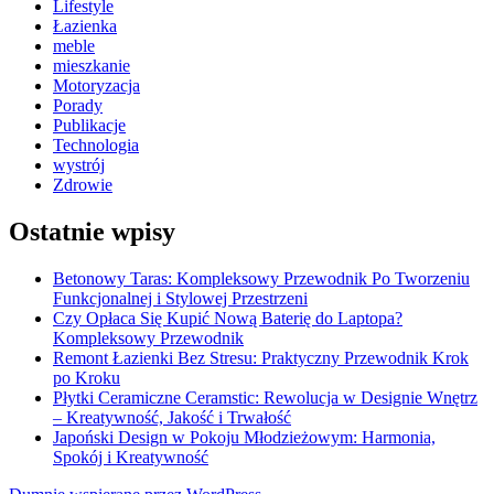
Lifestyle
Łazienka
meble
mieszkanie
Motoryzacja
Porady
Publikacje
Technologia
wystrój
Zdrowie
Ostatnie wpisy
Betonowy Taras: Kompleksowy Przewodnik Po Tworzeniu
Funkcjonalnej i Stylowej Przestrzeni
Czy Opłaca Się Kupić Nową Baterię do Laptopa?
Kompleksowy Przewodnik
Remont Łazienki Bez Stresu: Praktyczny Przewodnik Krok
po Kroku
Płytki Ceramiczne Ceramstic: Rewolucja w Designie Wnętrz
– Kreatywność, Jakość i Trwałość
Japoński Design w Pokoju Młodzieżowym: Harmonia,
Spokój i Kreatywność