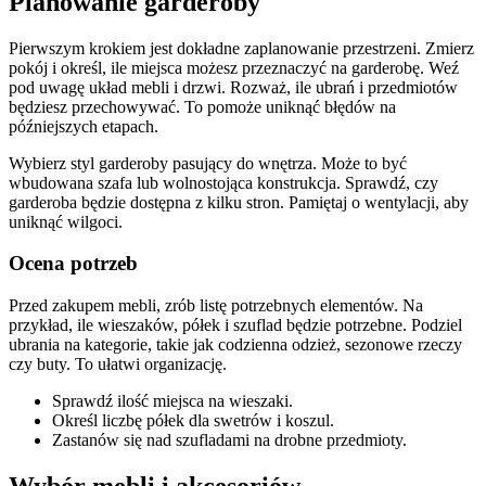
Planowanie garderoby
Pierwszym krokiem jest dokładne zaplanowanie przestrzeni. Zmierz
pokój i określ, ile miejsca możesz przeznaczyć na garderobę. Weź
pod uwagę układ mebli i drzwi. Rozważ, ile ubrań i przedmiotów
będziesz przechowywać. To pomoże uniknąć błędów na
późniejszych etapach.
Wybierz styl garderoby pasujący do wnętrza. Może to być
wbudowana szafa lub wolnostojąca konstrukcja. Sprawdź, czy
garderoba będzie dostępna z kilku stron. Pamiętaj o wentylacji, aby
uniknąć wilgoci.
Ocena potrzeb
Przed zakupem mebli, zrób listę potrzebnych elementów. Na
przykład, ile wieszaków, półek i szuflad będzie potrzebne. Podziel
ubrania na kategorie, takie jak codzienna odzież, sezonowe rzeczy
czy buty. To ułatwi organizację.
Sprawdź ilość miejsca na wieszaki.
Określ liczbę półek dla swetrów i koszul.
Zastanów się nad szufladami na drobne przedmioty.
Wybór mebli i akcesoriów