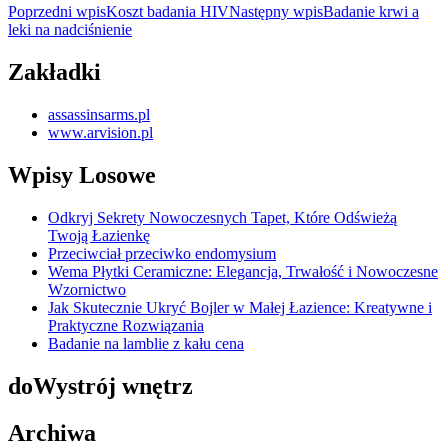
Nawigacja
Poprzedni wpis
Koszt badania HIV
Następny wpis
Badanie krwi a
leki na nadciśnienie
wpisu
Zakładki
assassinsarms.pl
www.arvision.pl
Wpisy Losowe
Odkryj Sekrety Nowoczesnych Tapet, Które Odświeżą
Twoją Łazienkę
Przeciwciał przeciwko endomysium
Wema Płytki Ceramiczne: Elegancja, Trwałość i Nowoczesne
Wzornictwo
Jak Skutecznie Ukryć Bojler w Małej Łazience: Kreatywne i
Praktyczne Rozwiązania
Badanie na lamblie z kału cena
doWystrój wnętrz
Archiwa