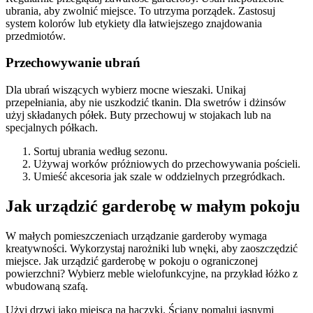
ubrania, aby zwolnić miejsce. To utrzyma porządek. Zastosuj
system kolorów lub etykiety dla łatwiejszego znajdowania
przedmiotów.
Przechowywanie ubrań
Dla ubrań wiszących wybierz mocne wieszaki. Unikaj
przepełniania, aby nie uszkodzić tkanin. Dla swetrów i dżinsów
użyj składanych półek. Buty przechowuj w stojakach lub na
specjalnych półkach.
Sortuj ubrania według sezonu.
Używaj worków próżniowych do przechowywania pościeli.
Umieść akcesoria jak szale w oddzielnych przegródkach.
Jak urządzić garderobę w małym pokoju
W małych pomieszczeniach urządzanie garderoby wymaga
kreatywności. Wykorzystaj narożniki lub wnęki, aby zaoszczędzić
miejsce. Jak urządzić garderobę w pokoju o ograniczonej
powierzchni? Wybierz meble wielofunkcyjne, na przykład łóżko z
wbudowaną szafą.
Użyj drzwi jako miejsca na haczyki. Ściany pomaluj jasnymi