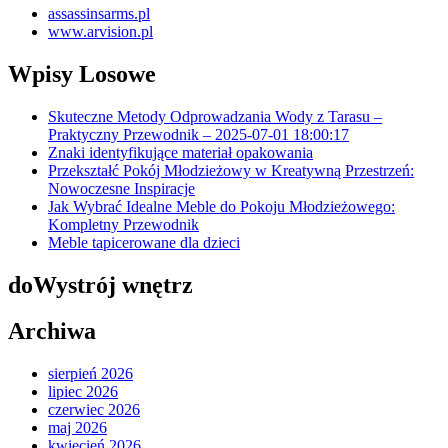
assassinsarms.pl
www.arvision.pl
Wpisy Losowe
Skuteczne Metody Odprowadzania Wody z Tarasu –
Praktyczny Przewodnik – 2025-07-01 18:00:17
Znaki identyfikujące materiał opakowania
Przekształć Pokój Młodzieżowy w Kreatywną Przestrzeń:
Nowoczesne Inspiracje
Jak Wybrać Idealne Meble do Pokoju Młodzieżowego:
Kompletny Przewodnik
Meble tapicerowane dla dzieci
doWystrój wnętrz
Archiwa
sierpień 2026
lipiec 2026
czerwiec 2026
maj 2026
kwiecień 2026