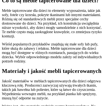
Co to są meble tapicerowane dla dzieci?
Meble tapicerowane dla dzieci to elementy wyposażenia, takie jak
sofy, fotele czy krzesła, pokryte tkaninami lub innymi materiałami.
Różnią się od standardowych mebli przez specjalne cechy
dostosowane do dzieci. Na przykład, ich konstrukcja uwzględnia
niższe wysokości, aby dzieci mogły samodzielnie z nich korzystać.
Te meble często mają zaokrąglone krawędzie, co zmniejsza ryzyko
kontuzji.
Wśród popularnych przykładów znajdują się małe sofy lub pufy,
które służą do zabawy i relaksu. Meble tapicerowane dla dzieci
mogą być dostępne w różnych rozmiarach, pasujących do wieku
dziecka. Wybór odpowiedniego modelu zależy od indywidualnych
potrzeb rodziny.
Materiały i jakość mebli tapicerowanych
Jakość materiałów w meblach tapicerowanych dla dzieci odgrywa
kluczową rolę. Producenci zazwyczaj używają trwałych tkanin,
takich jak bawełna lub poliester, które są łatwe do czyszczenia.
Wypełnienia wewnątrz mebli, na przykład pianka lub sprężyny,
muszą być odporne na zużycie.