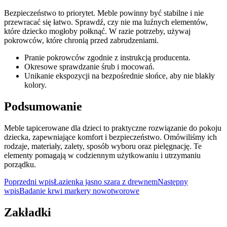
Bezpieczeństwo to priorytet. Meble powinny być stabilne i nie
przewracać się łatwo. Sprawdź, czy nie ma luźnych elementów,
które dziecko mogłoby połknąć. W razie potrzeby, używaj
pokrowców, które chronią przed zabrudzeniami.
Pranie pokrowców zgodnie z instrukcją producenta.
Okresowe sprawdzanie śrub i mocowań.
Unikanie ekspozycji na bezpośrednie słońce, aby nie blakły
kolory.
Podsumowanie
Meble tapicerowane dla dzieci to praktyczne rozwiązanie do pokoju
dziecka, zapewniające komfort i bezpieczeństwo. Omówiliśmy ich
rodzaje, materiały, zalety, sposób wyboru oraz pielęgnację. Te
elementy pomagają w codziennym użytkowaniu i utrzymaniu
porządku.
Nawigacja
Poprzedni wpis
Łazienka jasno szara z drewnem
Następny
wpis
Badanie krwi markery nowotworowe
wpisu
Zakładki