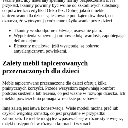
Ważne jest, aby materiały spełniały normy bezpieczeństwa. Na
przykład, tkaniny powinny być wolne od szkodliwych substancji,
co potwierdza certyfikat OekoTex. Dobrej jakości meble
tapicerowane dla dzieci są testowane pod kątem trwałości, co
oznacza, że wytrzymują codzienne użytkowanie przez dzieci.
Tkaniny wodoodporne ułatwiają usuwanie plam.
Wypełnienia zapewniają odpowiednią twardość, zapobiegając
deformacjom.
Elementy metalowe, jeśli występują, są pokryte
antyalergicznymi powłokami.
Zalety mebli tapicerowanych
przeznaczonych dla dzieci
Meble tapicerowane przeznaczone dla dzieci oferują kilka
praktycznych korzyści. Przede wszystkim zapewniają komfort
podczas siedzenia lub leżenia, co jest ważne w rozwoju dziecka. Ich
miękka powierzchnia pomaga w relaksie po zabawie.
Inną zaletą jest łatwa konserwacja. Wiele modeli można prać lub
czyścić wilgotną szmatką, co jest przydatne w przypadku
zabrudzeń. Te meble mogą też wpasować się w różne style wnętrz,
dzięki dostępności w różnych kolorach i wzorach.