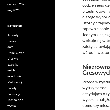
czerwiec 2025
codziennego uż
maj 2025
przedmiotów, ro
dlatego wybór o
istotny. Stajem
KATEGORIE
zapewnić sobie
Jednym z najczę
Artykuły
wpisuje się w te
Biznes
zalety sprawiają
dom
wśród inwestor
Dom i Ogród
Lifestyle
Łazienka
Niezrówna
meble
Gresowyc
mieszkanie
Przede wszystki
Motoryzacja
wytrzymałości. 
Porady
decydująca o ty
Publikacje
wysokim natężen
Technologia
domu czy miesz
wystrój