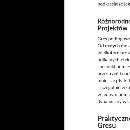
podkreślając jeg
Różnorodno
Projektów
Gres podłogowy
Od małych mozai
wielkoformatow
unikalnych efek
specyfiki pomie
przestrzeń i na
mniejsze płytki
szczególnie w ł
w jednym pomie
dynamiczny wzó
Praktyczn
Gresu