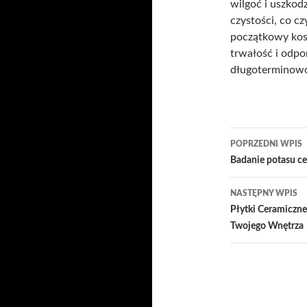
wilgoć i uszkod
czystości, co c
początkowy kosz
trwałość i odpor
długoterminowo
Nawigacj
POPRZEDNI WPIS
wpisu
Badanie potasu c
NASTĘPNY WPIS
Płytki Ceramiczne
Twojego Wnętrza