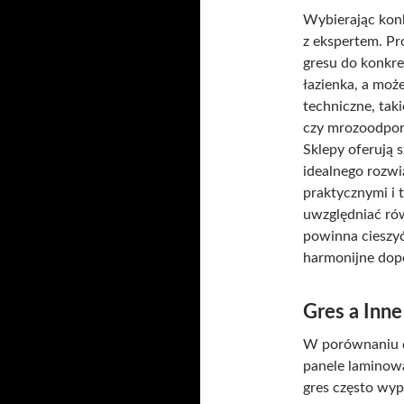
Wybierając konk
z ekspertem. Pr
gresu do konkre
łazienka, a moż
techniczne, taki
czy mrozoodporn
Sklepy oferują 
idealnego rozwi
praktycznymi i 
uwzględniać rów
powinna cieszyć 
harmonijne dope
Gres a Inn
W porównaniu d
panele laminow
gres często wy