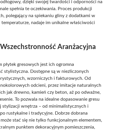
 podłogowy, dzięki swojej twardości i odporności na
onale spełnia te oczekiwania. Proces produkcji
h, polegający na spiekaniu gliny z dodatkami w
 temperaturze, nadaje im unikalne właściwości
i Wszechstronność Aranżacyjna
m płytek gresowych jest ich ogromna
 stylistyczna. Dostępne są w niezliczonych
rystycznych, wzorniczych i fakturowych. Od
dnokolorowych odcieni, przez imitacje naturalnych
ich jak drewno, kamień czy beton, aż po odważne,
senie. To pozwala na idealne dopasowanie gresu
 stylizacji wnętrza – od minimalistycznych i
o rustykalne i tradycyjne. Dobrze dobrana
 może stać się nie tylko funkcjonalnym elementem,
ntralnym punktem dekoracyjnym pomieszczenia,