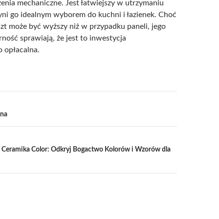
zenia mechaniczne. Jest łatwiejszy w utrzymaniu
zyni go idealnym wyborem do kuchni i łazienek. Choć
t może być wyższy niż w przypadku paneli, jego
ność sprawiają, że jest to inwestycja
 opłacalna.
a
ena
 Ceramika Color: Odkryj Bogactwo Kolorów i Wzorów dla