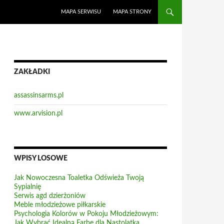
MAPA SERWISU
MAPA STRONY
ZAKŁADKI
assassinsarms.pl
www.arvision.pl
WPISY LOSOWE
Jak Nowoczesna Toaletka Odświeża Twoją
Sypialnię
Serwis agd dzierżoniów
Meble młodzieżowe piłkarskie
Psychologia Kolorów w Pokoju Młodzieżowym:
Jak Wybrać Idealną Farbę dla Nastolatka