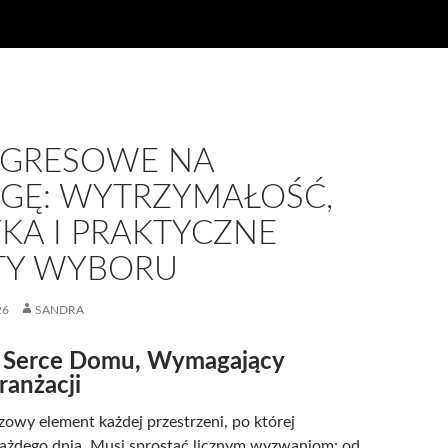
I GRESOWE NA
GĘ: WYTRZYMAŁOŚĆ,
KA I PRAKTYCZNE
TY WYBORU
26
SANDRA
 Serce Domu, Wymagający
ranżacji
zowy element każdej przestrzeni, po której
każdego dnia. Musi sprostać licznym wyzwaniom: od