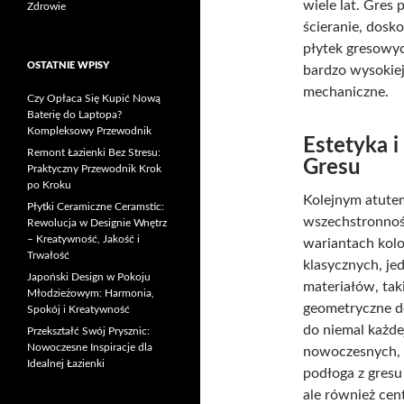
wiele lat. Gres
Zdrowie
ścieranie, dosk
płytek gresowyc
OSTATNIE WPISY
bardzo wysokiej
mechaniczne.
Czy Opłaca Się Kupić Nową
Baterię do Laptopa?
Kompleksowy Przewodnik
Estetyka 
Remont Łazienki Bez Stresu:
Gresu
Praktyczny Przewodnik Krok
po Kroku
Kolejnym atute
Płytki Ceramiczne Ceramstic:
wszechstronność
Rewolucja w Designie Wnętrz
– Kreatywność, Jakość i
wariantach kolo
Trwałość
klasycznych, je
Japoński Design w Pokoju
materiałów, tak
Młodzieżowym: Harmonia,
geometryczne de
Spokój i Kreatywność
do niemal każdej
Przekształć Swój Prysznic:
Nowoczesne Inspiracje dla
nowoczesnych, p
Idealnej Łazienki
podłoga z gresu
ale również ce