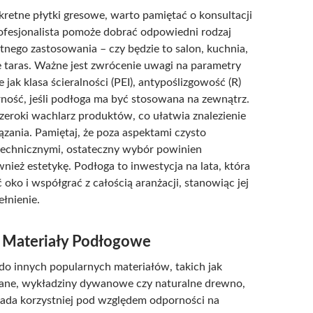
retne płytki gresowe, warto pamiętać o konsultacji
ofesjonalista pomoże dobrać odpowiedni rodzaj
tnego zastosowania – czy będzie to salon, kuchnia,
e taras. Ważne jest zwrócenie uwagi na parametry
e jak klasa ścieralności (PEI), antypoślizgowość (R)
ość, jeśli podłoga ma być stosowana na zewnątrz.
szeroki wachlarz produktów, co ułatwia znalezienie
ązania. Pamiętaj, że poza aspektami czysto
technicznymi, ostateczny wybór powinien
nież estetykę. Podłoga to inwestycja na lata, która
oko i współgrać z całością aranżacji, stanowiąc jej
łnienie.
e Materiały Podłogowe
o innych popularnych materiałów, takich jak
ane, wykładziny dywanowe czy naturalne drewno,
pada korzystniej pod względem odporności na