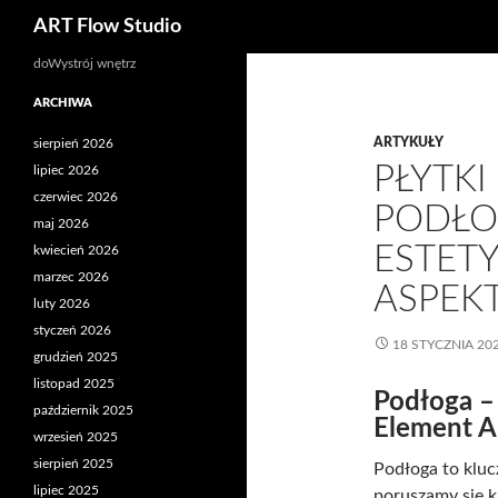
Szukaj
ART Flow Studio
Przejdź
doWystrój wnętrz
do
ARCHIWA
treści
ARTYKUŁY
sierpień 2026
PŁYTK
lipiec 2026
czerwiec 2026
PODŁO
maj 2026
ESTETY
kwiecień 2026
marzec 2026
ASPEK
luty 2026
styczeń 2026
18 STYCZNIA 20
grudzień 2025
listopad 2025
Podłoga –
październik 2025
Element A
wrzesień 2025
sierpień 2025
Podłoga to kluc
lipiec 2025
poruszamy się 