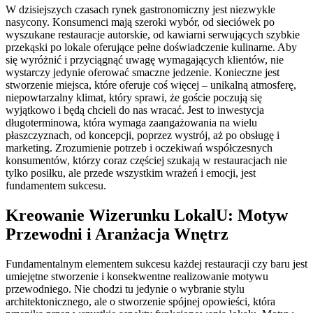
W dzisiejszych czasach rynek gastronomiczny jest niezwykle
nasycony. Konsumenci mają szeroki wybór, od sieciówek po
wyszukane restauracje autorskie, od kawiarni serwujących szybkie
przekąski po lokale oferujące pełne doświadczenie kulinarne. Aby
się wyróżnić i przyciągnąć uwagę wymagających klientów, nie
wystarczy jedynie oferować smaczne jedzenie. Konieczne jest
stworzenie miejsca, które oferuje coś więcej – unikalną atmosferę,
niepowtarzalny klimat, który sprawi, że goście poczują się
wyjątkowo i będą chcieli do nas wracać. Jest to inwestycja
długoterminowa, która wymaga zaangażowania na wielu
płaszczyznach, od koncepcji, poprzez wystrój, aż po obsługę i
marketing. Zrozumienie potrzeb i oczekiwań współczesnych
konsumentów, którzy coraz częściej szukają w restauracjach nie
tylko posiłku, ale przede wszystkim wrażeń i emocji, jest
fundamentem sukcesu.
Kreowanie Wizerunku LokalU: Motyw
Przewodni i Aranżacja Wnętrz
Fundamentalnym elementem sukcesu każdej restauracji czy baru jest
umiejętne stworzenie i konsekwentne realizowanie motywu
przewodniego. Nie chodzi tu jedynie o wybranie stylu
architektonicznego, ale o stworzenie spójnej opowieści, która