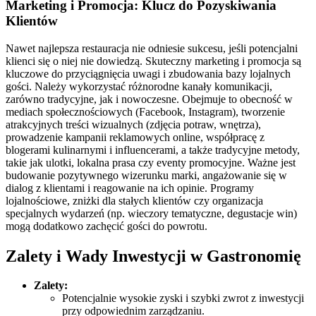
Marketing i Promocja: Klucz do Pozyskiwania
Klientów
Nawet najlepsza restauracja nie odniesie sukcesu, jeśli potencjalni
klienci się o niej nie dowiedzą. Skuteczny marketing i promocja są
kluczowe do przyciągnięcia uwagi i zbudowania bazy lojalnych
gości. Należy wykorzystać różnorodne kanały komunikacji,
zarówno tradycyjne, jak i nowoczesne. Obejmuje to obecność w
mediach społecznościowych (Facebook, Instagram), tworzenie
atrakcyjnych treści wizualnych (zdjęcia potraw, wnętrza),
prowadzenie kampanii reklamowych online, współpracę z
blogerami kulinarnymi i influencerami, a także tradycyjne metody,
takie jak ulotki, lokalna prasa czy eventy promocyjne. Ważne jest
budowanie pozytywnego wizerunku marki, angażowanie się w
dialog z klientami i reagowanie na ich opinie. Programy
lojalnościowe, zniżki dla stałych klientów czy organizacja
specjalnych wydarzeń (np. wieczory tematyczne, degustacje win)
mogą dodatkowo zachęcić gości do powrotu.
Zalety i Wady Inwestycji w Gastronomię
Zalety:
Potencjalnie wysokie zyski i szybki zwrot z inwestycji
przy odpowiednim zarządzaniu.