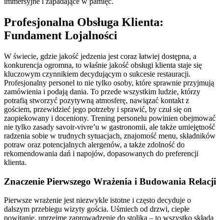
immersyjne i zapadające w pamięć.
Profesjonalna Obsługa Klienta:
Fundament Lojalności
W świecie, gdzie jakość jedzenia jest coraz łatwiej dostępna, a
konkurencja ogromna, to właśnie jakość obsługi klienta staje się
kluczowym czynnikiem decydującym o sukcesie restauracji.
Profesjonalny personel to nie tylko osoby, które sprawnie przyjmują
zamówienia i podają dania. To przede wszystkim ludzie, którzy
potrafią stworzyć pozytywną atmosferę, nawiązać kontakt z
gościem, przewidzieć jego potrzeby i sprawić, by czuł się on
zaopiekowany i doceniony. Trening personelu powinien obejmować
nie tylko zasady savoir-vivre’u w gastronomii, ale także umiejętność
radzenia sobie w trudnych sytuacjach, znajomość menu, składników
potraw oraz potencjalnych alergenów, a także zdolność do
rekomendowania dań i napojów, dopasowanych do preferencji
klienta.
Znaczenie Pierwszego Wrażenia i Budowania Relacji
Pierwsze wrażenie jest niezwykle istotne i często decyduje o
dalszym przebiegu wizyty gościa. Uśmiech od drzwi, ciepłe
powitanie, uprzejme zaprowadzenie do stolika – to wszystko składa