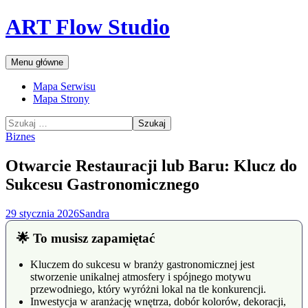
Przejdź
ART Flow Studio
do
treści
Szukaj
Menu główne
Mapa Serwisu
Mapa Strony
Szukaj:
Biznes
Otwarcie Restauracji lub Baru: Klucz do
Sukcesu Gastronomicznego
29 stycznia 2026
Sandra
🌟 To musisz zapamiętać
Kluczem do sukcesu w branży gastronomicznej jest
stworzenie unikalnej atmosfery i spójnego motywu
przewodniego, który wyróżni lokal na tle konkurencji.
Inwestycja w aranżację wnętrza, dobór kolorów, dekoracji,