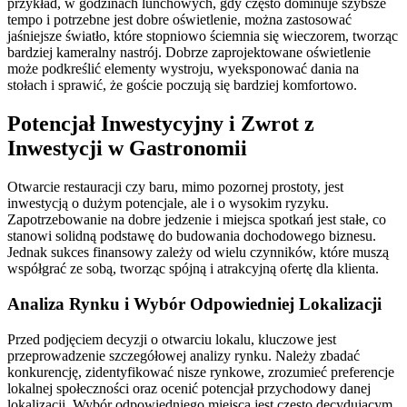
przykład, w godzinach lunchowych, gdy często dominuje szybsze
tempo i potrzebne jest dobre oświetlenie, można zastosować
jaśniejsze światło, które stopniowo ściemnia się wieczorem, tworząc
bardziej kameralny nastrój. Dobrze zaprojektowane oświetlenie
może podkreślić elementy wystroju, wyeksponować dania na
stołach i sprawić, że goście poczują się bardziej komfortowo.
Potencjał Inwestycyjny i Zwrot z
Inwestycji w Gastronomii
Otwarcie restauracji czy baru, mimo pozornej prostoty, jest
inwestycją o dużym potencjale, ale i o wysokim ryzyku.
Zapotrzebowanie na dobre jedzenie i miejsca spotkań jest stałe, co
stanowi solidną podstawę do budowania dochodowego biznesu.
Jednak sukces finansowy zależy od wielu czynników, które muszą
współgrać ze sobą, tworząc spójną i atrakcyjną ofertę dla klienta.
Analiza Rynku i Wybór Odpowiedniej Lokalizacji
Przed podjęciem decyzji o otwarciu lokalu, kluczowe jest
przeprowadzenie szczegółowej analizy rynku. Należy zbadać
konkurencję, zidentyfikować nisze rynkowe, zrozumieć preferencje
lokalnej społeczności oraz ocenić potencjał przychodowy danej
lokalizacji. Wybór odpowiedniego miejsca jest często decydującym