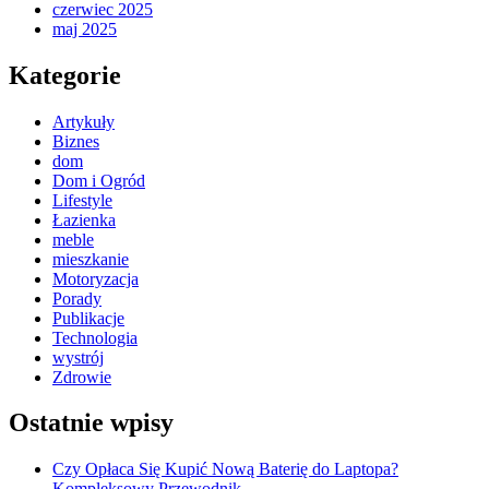
czerwiec 2025
maj 2025
Kategorie
Artykuły
Biznes
dom
Dom i Ogród
Lifestyle
Łazienka
meble
mieszkanie
Motoryzacja
Porady
Publikacje
Technologia
wystrój
Zdrowie
Ostatnie wpisy
Czy Opłaca Się Kupić Nową Baterię do Laptopa?
Kompleksowy Przewodnik