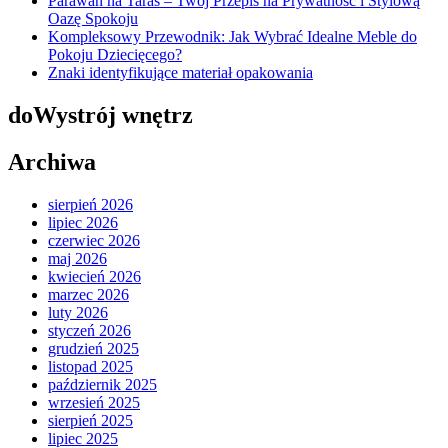
Parawan na Taras – Twój Przepis na Prywatność i Stylową
Oazę Spokoju
Kompleksowy Przewodnik: Jak Wybrać Idealne Meble do
Pokoju Dziecięcego?
Znaki identyfikujące materiał opakowania
doWystrój wnętrz
Archiwa
sierpień 2026
lipiec 2026
czerwiec 2026
maj 2026
kwiecień 2026
marzec 2026
luty 2026
styczeń 2026
grudzień 2025
listopad 2025
październik 2025
wrzesień 2025
sierpień 2025
lipiec 2025