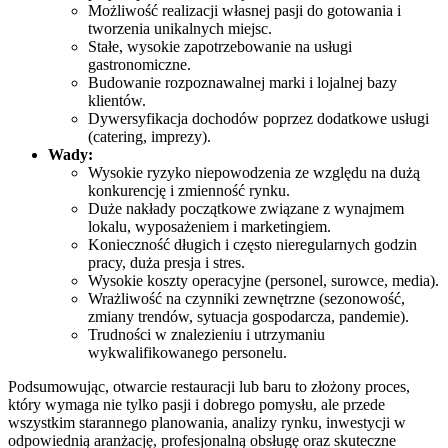
Możliwość realizacji własnej pasji do gotowania i
tworzenia unikalnych miejsc.
Stałe, wysokie zapotrzebowanie na usługi
gastronomiczne.
Budowanie rozpoznawalnej marki i lojalnej bazy
klientów.
Dywersyfikacja dochodów poprzez dodatkowe usługi
(catering, imprezy).
Wady:
Wysokie ryzyko niepowodzenia ze względu na dużą
konkurencję i zmienność rynku.
Duże nakłady początkowe związane z wynajmem
lokalu, wyposażeniem i marketingiem.
Konieczność długich i często nieregularnych godzin
pracy, duża presja i stres.
Wysokie koszty operacyjne (personel, surowce, media).
Wrażliwość na czynniki zewnętrzne (sezonowość,
zmiany trendów, sytuacja gospodarcza, pandemie).
Trudności w znalezieniu i utrzymaniu
wykwalifikowanego personelu.
Podsumowując, otwarcie restauracji lub baru to złożony proces,
który wymaga nie tylko pasji i dobrego pomysłu, ale przede
wszystkim starannego planowania, analizy rynku, inwestycji w
odpowiednią aranżację, profesjonalną obsługę oraz skuteczne