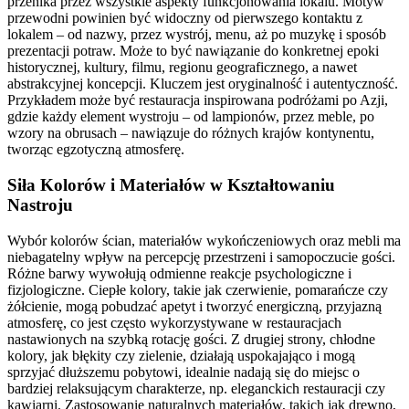
przenika przez wszystkie aspekty funkcjonowania lokalu. Motyw
przewodni powinien być widoczny od pierwszego kontaktu z
lokalem – od nazwy, przez wystrój, menu, aż po muzykę i sposób
prezentacji potraw. Może to być nawiązanie do konkretnej epoki
historycznej, kultury, filmu, regionu geograficznego, a nawet
abstrakcyjnej koncepcji. Kluczem jest oryginalność i autentyczność.
Przykładem może być restauracja inspirowana podróżami po Azji,
gdzie każdy element wystroju – od lampionów, przez meble, po
wzory na obrusach – nawiązuje do różnych krajów kontynentu,
tworząc egzotyczną atmosferę.
Siła Kolorów i Materiałów w Kształtowaniu
Nastroju
Wybór kolorów ścian, materiałów wykończeniowych oraz mebli ma
niebagatelny wpływ na percepcję przestrzeni i samopoczucie gości.
Różne barwy wywołują odmienne reakcje psychologiczne i
fizjologiczne. Ciepłe kolory, takie jak czerwienie, pomarańcze czy
żółcienie, mogą pobudzać apetyt i tworzyć energiczną, przyjazną
atmosferę, co jest często wykorzystywane w restauracjach
nastawionych na szybką rotację gości. Z drugiej strony, chłodne
kolory, jak błękity czy zielenie, działają uspokajająco i mogą
sprzyjać dłuższemu pobytowi, idealnie nadają się do miejsc o
bardziej relaksującym charakterze, np. eleganckich restauracji czy
kawiarni. Zastosowanie naturalnych materiałów, takich jak drewno,