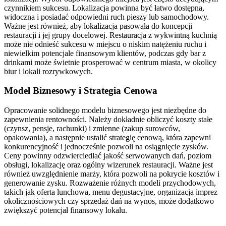
czynnikiem sukcesu. Lokalizacja powinna być łatwo dostępna,
widoczna i posiadać odpowiedni ruch pieszy lub samochodowy.
Ważne jest również, aby lokalizacja pasowała do koncepcji
restauracji i jej grupy docelowej. Restauracja z wykwintną kuchnią
może nie odnieść sukcesu w miejscu o niskim natężeniu ruchu i
niewielkim potencjale finansowym klientów, podczas gdy bar z
drinkami może świetnie prosperować w centrum miasta, w okolicy
biur i lokali rozrywkowych.
Model Biznesowy i Strategia Cenowa
Opracowanie solidnego modelu biznesowego jest niezbędne do
zapewnienia rentowności. Należy dokładnie obliczyć koszty stałe
(czynsz, pensje, rachunki) i zmienne (zakup surowców,
opakowania), a następnie ustalić strategię cenową, która zapewni
konkurencyjność i jednocześnie pozwoli na osiągnięcie zysków.
Ceny powinny odzwierciedlać jakość serwowanych dań, poziom
obsługi, lokalizację oraz ogólny wizerunek restauracji. Ważne jest
również uwzględnienie marży, która pozwoli na pokrycie kosztów i
generowanie zysku. Rozważenie różnych modeli przychodowych,
takich jak oferta lunchowa, menu degustacyjne, organizacja imprez
okolicznościowych czy sprzedaż dań na wynos, może dodatkowo
zwiększyć potencjał finansowy lokalu.