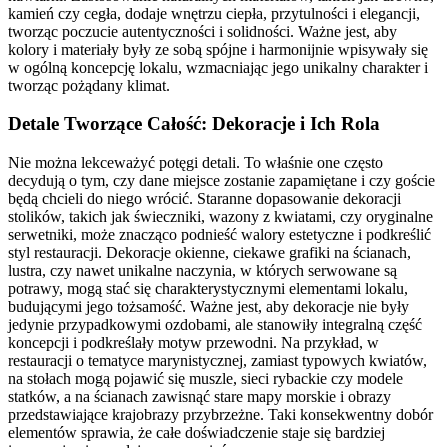
kamień czy cegła, dodaje wnętrzu ciepła, przytulności i elegancji,
tworząc poczucie autentyczności i solidności. Ważne jest, aby
kolory i materiały były ze sobą spójne i harmonijnie wpisywały się
w ogólną koncepcję lokalu, wzmacniając jego unikalny charakter i
tworząc pożądany klimat.
Detale Tworzące Całość: Dekoracje i Ich Rola
Nie można lekceważyć potęgi detali. To właśnie one często
decydują o tym, czy dane miejsce zostanie zapamiętane i czy goście
będą chcieli do niego wrócić. Staranne dopasowanie dekoracji
stolików, takich jak świeczniki, wazony z kwiatami, czy oryginalne
serwetniki, może znacząco podnieść walory estetyczne i podkreślić
styl restauracji. Dekoracje okienne, ciekawe grafiki na ścianach,
lustra, czy nawet unikalne naczynia, w których serwowane są
potrawy, mogą stać się charakterystycznymi elementami lokalu,
budującymi jego tożsamość. Ważne jest, aby dekoracje nie były
jedynie przypadkowymi ozdobami, ale stanowiły integralną część
koncepcji i podkreślały motyw przewodni. Na przykład, w
restauracji o tematyce marynistycznej, zamiast typowych kwiatów,
na stołach mogą pojawić się muszle, sieci rybackie czy modele
statków, a na ścianach zawisnąć stare mapy morskie i obrazy
przedstawiające krajobrazy przybrzeżne. Taki konsekwentny dobór
elementów sprawia, że całe doświadczenie staje się bardziej