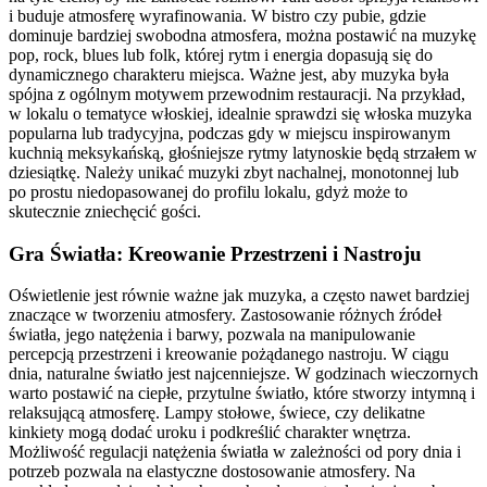
i buduje atmosferę wyrafinowania. W bistro czy pubie, gdzie
dominuje bardziej swobodna atmosfera, można postawić na muzykę
pop, rock, blues lub folk, której rytm i energia dopasują się do
dynamicznego charakteru miejsca. Ważne jest, aby muzyka była
spójna z ogólnym motywem przewodnim restauracji. Na przykład,
w lokalu o tematyce włoskiej, idealnie sprawdzi się włoska muzyka
popularna lub tradycyjna, podczas gdy w miejscu inspirowanym
kuchnią meksykańską, głośniejsze rytmy latynoskie będą strzałem w
dziesiątkę. Należy unikać muzyki zbyt nachalnej, monotonnej lub
po prostu niedopasowanej do profilu lokalu, gdyż może to
skutecznie zniechęcić gości.
Gra Światła: Kreowanie Przestrzeni i Nastroju
Oświetlenie jest równie ważne jak muzyka, a często nawet bardziej
znaczące w tworzeniu atmosfery. Zastosowanie różnych źródeł
światła, jego natężenia i barwy, pozwala na manipulowanie
percepcją przestrzeni i kreowanie pożądanego nastroju. W ciągu
dnia, naturalne światło jest najcenniejsze. W godzinach wieczornych
warto postawić na ciepłe, przytulne światło, które stworzy intymną i
relaksującą atmosferę. Lampy stołowe, świece, czy delikatne
kinkiety mogą dodać uroku i podkreślić charakter wnętrza.
Możliwość regulacji natężenia światła w zależności od pory dnia i
potrzeb pozwala na elastyczne dostosowanie atmosfery. Na