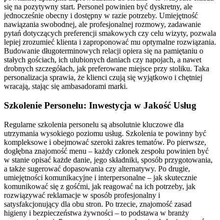
się na pozytywny start. Personel powinien być dyskretny, ale
jednocześnie obecny i dostępny w razie potrzeby. Umiejętność
nawiązania swobodnej, ale profesjonalnej rozmowy, zadawanie
pytań dotyczących preferencji smakowych czy celu wizyty, pozwala
lepiej zrozumieć klienta i zaproponować mu optymalne rozwiązania.
Budowanie długoterminowych relacji opiera się na pamiętaniu o
stałych gościach, ich ulubionych daniach czy napojach, a nawet
drobnych szczegółach, jak preferowane miejsce przy stoliku. Taka
personalizacja sprawia, że klienci czują się wyjątkowo i chętniej
wracają, stając się ambasadorami marki.
Szkolenie Personelu: Inwestycja w Jakość Usług
Regularne szkolenia personelu są absolutnie kluczowe dla
utrzymania wysokiego poziomu usług. Szkolenia te powinny być
kompleksowe i obejmować szeroki zakres tematów. Po pierwsze,
dogłębna znajomość menu – każdy członek zespołu powinien być
w stanie opisać każde danie, jego składniki, sposób przygotowania,
a także sugerować dopasowania czy alternatywy. Po drugie,
umiejętności komunikacyjne i interpersonalne – jak skutecznie
komunikować się z gośćmi, jak reagować na ich potrzeby, jak
rozwiązywać reklamacje w sposób profesjonalny i
satysfakcjonujący dla obu stron. Po trzecie, znajomość zasad
higieny i bezpieczeństwa żywności – to podstawa w branży