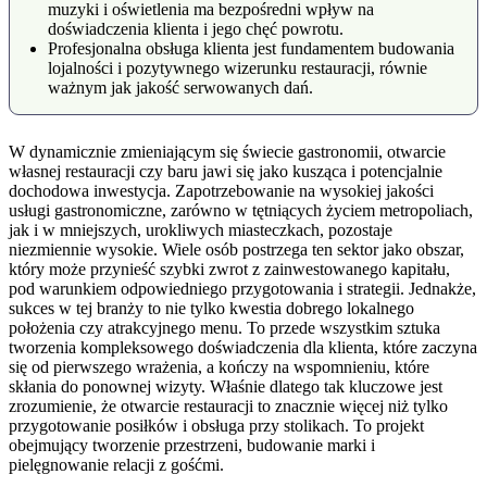
muzyki i oświetlenia ma bezpośredni wpływ na
doświadczenia klienta i jego chęć powrotu.
Profesjonalna obsługa klienta jest fundamentem budowania
lojalności i pozytywnego wizerunku restauracji, równie
ważnym jak jakość serwowanych dań.
W dynamicznie zmieniającym się świecie gastronomii, otwarcie
własnej restauracji czy baru jawi się jako kusząca i potencjalnie
dochodowa inwestycja. Zapotrzebowanie na wysokiej jakości
usługi gastronomiczne, zarówno w tętniących życiem metropoliach,
jak i w mniejszych, urokliwych miasteczkach, pozostaje
niezmiennie wysokie. Wiele osób postrzega ten sektor jako obszar,
który może przynieść szybki zwrot z zainwestowanego kapitału,
pod warunkiem odpowiedniego przygotowania i strategii. Jednakże,
sukces w tej branży to nie tylko kwestia dobrego lokalnego
położenia czy atrakcyjnego menu. To przede wszystkim sztuka
tworzenia kompleksowego doświadczenia dla klienta, które zaczyna
się od pierwszego wrażenia, a kończy na wspomnieniu, które
skłania do ponownej wizyty. Właśnie dlatego tak kluczowe jest
zrozumienie, że otwarcie restauracji to znacznie więcej niż tylko
przygotowanie posiłków i obsługa przy stolikach. To projekt
obejmujący tworzenie przestrzeni, budowanie marki i
pielęgnowanie relacji z gośćmi.