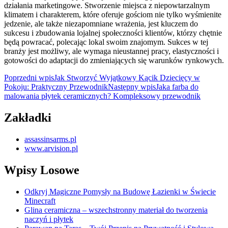
działania marketingowe. Stworzenie miejsca z niepowtarzalnym
klimatem i charakterem, które oferuje gościom nie tylko wyśmienite
jedzenie, ale także niezapomniane wrażenia, jest kluczem do
sukcesu i zbudowania lojalnej społeczności klientów, którzy chętnie
będą powracać, polecając lokal swoim znajomym. Sukces w tej
branży jest możliwy, ale wymaga nieustannej pracy, elastyczności i
gotowości do adaptacji do zmieniających się warunków rynkowych.
Nawigacja
Poprzedni wpis
Jak Stworzyć Wyjątkowy Kącik Dziecięcy w
Pokoju: Praktyczny Przewodnik
Następny wpis
Jaka farba do
wpisu
malowania płytek ceramicznych? Kompleksowy przewodnik
Zakładki
assassinsarms.pl
www.arvision.pl
Wpisy Losowe
Odkryj Magiczne Pomysły na Budowę Łazienki w Świecie
Minecraft
Glina ceramiczna – wszechstronny materiał do tworzenia
naczyń i płytek