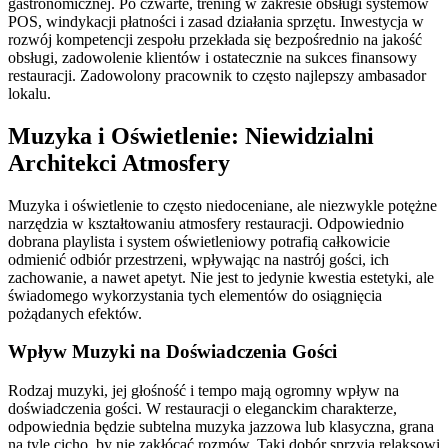
gastronomicznej. Po czwarte, trening w zakresie obsługi systemów
POS, windykacji płatności i zasad działania sprzętu. Inwestycja w
rozwój kompetencji zespołu przekłada się bezpośrednio na jakość
obsługi, zadowolenie klientów i ostatecznie na sukces finansowy
restauracji. Zadowolony pracownik to często najlepszy ambasador
lokalu.
Muzyka i Oświetlenie: Niewidzialni
Architekci Atmosfery
Muzyka i oświetlenie to często niedoceniane, ale niezwykle potężne
narzędzia w kształtowaniu atmosfery restauracji. Odpowiednio
dobrana playlista i system oświetleniowy potrafią całkowicie
odmienić odbiór przestrzeni, wpływając na nastrój gości, ich
zachowanie, a nawet apetyt. Nie jest to jedynie kwestia estetyki, ale
świadomego wykorzystania tych elementów do osiągnięcia
pożądanych efektów.
Wpływ Muzyki na Doświadczenia Gości
Rodzaj muzyki, jej głośność i tempo mają ogromny wpływ na
doświadczenia gości. W restauracji o eleganckim charakterze,
odpowiednia będzie subtelna muzyka jazzowa lub klasyczna, grana
na tyle cicho, by nie zakłócać rozmów. Taki dobór sprzyja relaksowi