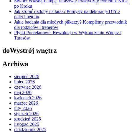
Stwórz Własną Lampę Tarasową: Praktyczny Poradnik Krok
po Kroku
Jak zrobić ozdoby na taras? Pomysły na dekoracje DIY z
palet i betonu
Jakie badania dla młodych piłkarzy? Kompletny przewodnik
dla rodziców i trenerów
Płytki Porcelanowe: Rewolucja w Wykończeniu Wnętrz i
Tarasów
doWystrój wnętrz
Archiwa
sierpień 2026
lipiec 2026
czerwiec 2026
maj 2026
kwiecień 2026
marzec 2026
luty 2026
styczeń 2026
grudzień 2025
listopad 2025
październik 2025