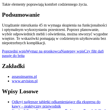
Takie elementy poprawiają komfort codziennego życia.
Podsumowanie
Urządzanie mieszkania 45 m wymaga skupienia na funkcjonalności
i optymalnym wykorzystaniu przestrzeni. Poprzez planowanie,
wybór odpowiednich mebli i oświetlenia, można stworzyć wygodne
wnętrze. Te wskazówki pomagają w codziennym użytkowaniu bez
niepotrzebnych komplikacji.
Nawigacja
Poprzedni wpis
Wymaz na gronkowca
Następny wpis
Czy filtr dafi
pasuje do brita
wpisu
Zakładki
assassinsarms.pl
www.arvision.pl
Wpisy Losowe
Odkryj najlepsze tabletki odkamieniające dla ekspresu do
kawy – praktyczny przewodnik