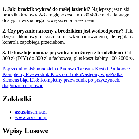
1. Jaki brodzik wybrać do małej łazienki?
Najlepszy jest niski
brodzik akrylowy 2-3 cm głębokości, np. 80×80 cm, dla łatwego
dostępu i wizualnego powiększenia przestrzeni.
2. Czy prysznic narożny z brodzikiem jest wodoodporny?
Tak,
dzięki silikonowym uszczelkom i szkłu hartowanemu, ale regularna
kontrola zapobiega przeciekom.
3. Ile kosztuje montaż prysznica narożnego z brodzikiem?
Od
300 zł (DIY) do 800 zł u fachowca, plus koszt kabiny 400-2000 zł.
Nawigacja
Poprzedni wpis
Samodzielna Budowa Tarasu z Kostki Brukowej:
Kompletny Przewodnik Krok po Kroku
Następny wpis
Pralka
wpisu
Siemens błąd E18: Kompletny przewodnik po przyczynach,
diagnozie i naprawie
Zakładki
assassinsarms.pl
www.arvision.pl
Wpisy Losowe