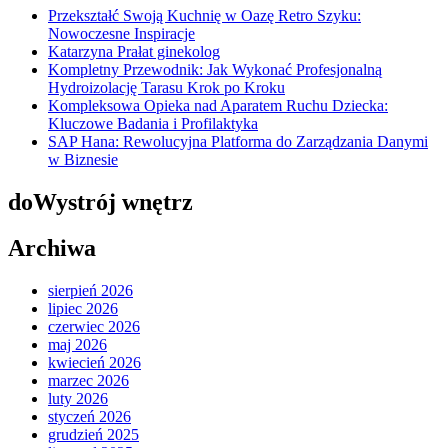
Przekształć Swoją Kuchnię w Oazę Retro Szyku:
Nowoczesne Inspiracje
Katarzyna Prałat ginekolog
Kompletny Przewodnik: Jak Wykonać Profesjonalną
Hydroizolację Tarasu Krok po Kroku
Kompleksowa Opieka nad Aparatem Ruchu Dziecka:
Kluczowe Badania i Profilaktyka
SAP Hana: Rewolucyjna Platforma do Zarządzania Danymi
w Biznesie
doWystrój wnętrz
Archiwa
sierpień 2026
lipiec 2026
czerwiec 2026
maj 2026
kwiecień 2026
marzec 2026
luty 2026
styczeń 2026
grudzień 2025