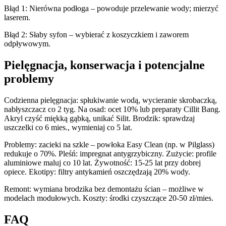
Błąd 1: Nierówna podłoga – powoduje przelewanie wody; mierzyć
laserem.
Błąd 2: Słaby syfon – wybierać z koszyczkiem i zaworem
odpływowym.
Pielęgnacja, konserwacja i potencjalne
problemy
Codzienna pielęgnacja: spłukiwanie wodą, wycieranie skrobaczką,
nabłyszczacz co 2 tyg. Na osad: ocet 10% lub preparaty Cillit Bang.
Akryl czyść miękką gąbką, unikać Silit. Brodzik: sprawdzaj
uszczelki co 6 mies., wymieniaj co 5 lat.
Problemy: zacieki na szkle – powłoka Easy Clean (np. w Pilglass)
redukuje o 70%. Pleśń: impregnat antygrzybiczny. Zużycie: profile
aluminiowe maluj co 10 lat. Żywotność: 15-25 lat przy dobrej
opiece. Ekotipy: filtry antykamień oszczędzają 20% wody.
Remont: wymiana brodzika bez demontażu ścian – możliwe w
modelach modułowych. Koszty: środki czyszczące 20-50 zł/mies.
FAQ