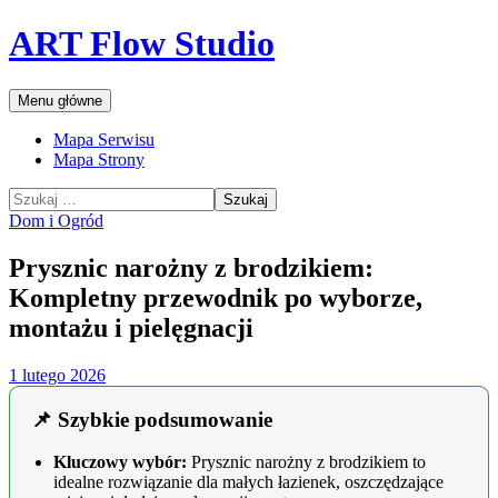
Przejdź
ART Flow Studio
do
treści
Szukaj
Menu główne
Mapa Serwisu
Mapa Strony
Szukaj:
Dom i Ogród
Prysznic narożny z brodzikiem:
Kompletny przewodnik po wyborze,
montażu i pielęgnacji
1 lutego 2026
📌 Szybkie podsumowanie
Kluczowy wybór:
Prysznic narożny z brodzikiem to
idealne rozwiązanie dla małych łazienek, oszczędzające