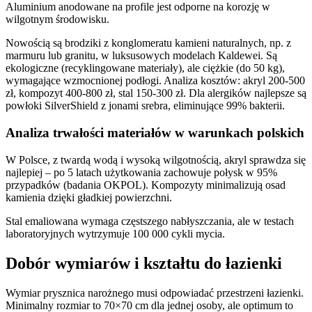
Aluminium anodowane na profile jest odporne na korozję w
wilgotnym środowisku.
Nowością są brodziki z konglomeratu kamieni naturalnych, np. z
marmuru lub granitu, w luksusowych modelach Kaldewei. Są
ekologiczne (recyklingowane materiały), ale ciężkie (do 50 kg),
wymagające wzmocnionej podłogi. Analiza kosztów: akryl 200-500
zł, kompozyt 400-800 zł, stal 150-300 zł. Dla alergików najlepsze są
powłoki SilverShield z jonami srebra, eliminujące 99% bakterii.
Analiza trwałości materiałów w warunkach polskich
W Polsce, z twardą wodą i wysoką wilgotnością, akryl sprawdza się
najlepiej – po 5 latach użytkowania zachowuje połysk w 95%
przypadków (badania OKPOL). Kompozyty minimalizują osad
kamienia dzięki gładkiej powierzchni.
Stal emaliowana wymaga częstszego nabłyszczania, ale w testach
laboratoryjnych wytrzymuje 100 000 cykli mycia.
Dobór wymiarów i kształtu do łazienki
Wymiar prysznica narożnego musi odpowiadać przestrzeni łazienki.
Minimalny rozmiar to 70×70 cm dla jednej osoby, ale optimum to