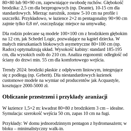
80×80 lub 90×90 cm, zapewniające swobodę ruchów. Głębokość
brodzika: 2,5 cm dla bezprogowych (np. Deante), 10-15 cm dla
standardowych. Mierząc narożnik, zostaw 5-10 cm na profile i
uszczelki. Przykładowo, w łazience 2×2 m pentagonalny 90×90 cm
zajmie tylko 0,8 m², oszczędzając miejsce na umywalkę.
Dla rodzin polecane są modele 100×100 cm z brodzikiem głębokim
na 12 cm, jak Schedel Logic, pozwalające na kąpiel dziecka. W
małych mieszkaniach blokowych asymetryczne 80×100 cm (np.
Radox) optymalizują układ. Wysokość kabiny: standard 185-195
cm, dla wysokich osób do 210 cm. Analiza ergonomii: odległość od
ściany do drzwi min. 55 cm dla komfortowego wejścia.
Trendy 2024: brodziki płaskie z odpływem liniowym, integrujące
się z podłogą (np. Geberit). Dla niestandardowych łazienek
customowe modele na wymiar od producentów jak Acquastyle,
kosztujące 2000-5000 zł.
Obliczanie przestrzeni i przykłady aranżacji
W łazience 1,5×2 m: kwadrat 80×80 z brodzikiem 3 cm – idealne.
Symulacja: szerokość wejścia 50 cm, zapas 10 cm na fugi.
Przykłady: W domu jednorodzinnym pentagon z hydromasażem; w
bloku – minimalistyczny walk-in.