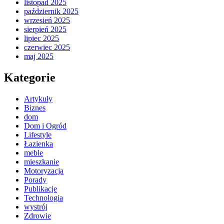
listopad 2025
październik 2025
wrzesień 2025
sierpień 2025
lipiec 2025
czerwiec 2025
maj 2025
Kategorie
Artykuły
Biznes
dom
Dom i Ogród
Lifestyle
Łazienka
meble
mieszkanie
Motoryzacja
Porady
Publikacje
Technologia
wystrój
Zdrowie