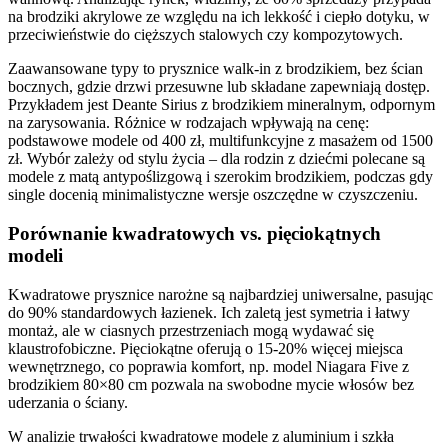
na brodziki akrylowe ze względu na ich lekkość i ciepło dotyku, w
przeciwieństwie do cięższych stalowych czy kompozytowych.
Zaawansowane typy to prysznice walk-in z brodzikiem, bez ścian
bocznych, gdzie drzwi przesuwne lub składane zapewniają dostęp.
Przykładem jest Deante Sirius z brodzikiem mineralnym, odpornym
na zarysowania. Różnice w rodzajach wpływają na cenę:
podstawowe modele od 400 zł, multifunkcyjne z masażem od 1500
zł. Wybór zależy od stylu życia – dla rodzin z dziećmi polecane są
modele z matą antypoślizgową i szerokim brodzikiem, podczas gdy
single docenią minimalistyczne wersje oszczędne w czyszczeniu.
Porównanie kwadratowych vs. pięciokątnych
modeli
Kwadratowe prysznice narożne są najbardziej uniwersalne, pasując
do 90% standardowych łazienek. Ich zaletą jest symetria i łatwy
montaż, ale w ciasnych przestrzeniach mogą wydawać się
klaustrofobiczne. Pięciokątne oferują o 15-20% więcej miejsca
wewnętrznego, co poprawia komfort, np. model Niagara Five z
brodzikiem 80×80 cm pozwala na swobodne mycie włosów bez
uderzania o ściany.
W analizie trwałości kwadratowe modele z aluminium i szkła