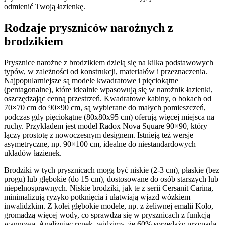
odmienić Twoją łazienkę.
Rodzaje pryszniców narożnych z
brodzikiem
Prysznice narożne z brodzikiem dzielą się na kilka podstawowych
typów, w zależności od konstrukcji, materiałów i przeznaczenia.
Najpopularniejsze są modele kwadratowe i pięciokątne
(pentagonalne), które idealnie wpasowują się w narożnik łazienki,
oszczędzając cenną przestrzeń. Kwadratowe kabiny, o bokach od
70×70 cm do 90×90 cm, są wybierane do małych pomieszczeń,
podczas gdy pięciokątne (80x80x95 cm) oferują więcej miejsca na
ruchy. Przykładem jest model Radox Nova Square 90×90, który
łączy prostotę z nowoczesnym designem. Istnieją też wersje
asymetryczne, np. 90×100 cm, idealne do niestandardowych
układów łazienek.
Brodziki w tych prysznicach mogą być niskie (2-3 cm), płaskie (bez
progu) lub głębokie (do 15 cm), dostosowane do osób starszych lub
niepełnosprawnych. Niskie brodziki, jak te z serii Cersanit Carina,
minimalizują ryzyko potknięcia i ułatwiają wjazd wózkiem
inwalidzkim. Z kolei głębokie modele, np. z żeliwnej emalii Koło,
gromadzą więcej wody, co sprawdza się w prysznicach z funkcją
wannową. Analizując rynek, widzimy, że 60% sprzedaży przypada