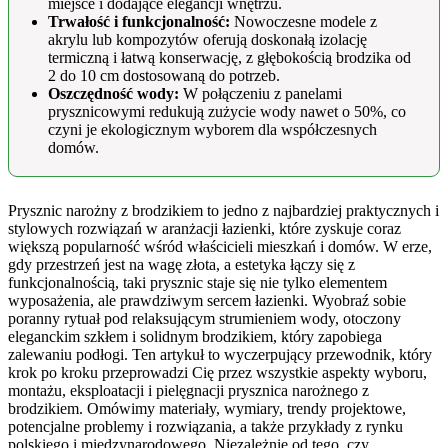
miejsce i dodające elegancji wnętrzu.
Trwałość i funkcjonalność:
Nowoczesne modele z
akrylu lub kompozytów oferują doskonałą izolację
termiczną i łatwą konserwację, z głębokością brodzika od
2 do 10 cm dostosowaną do potrzeb.
Oszczędność wody:
W połączeniu z panelami
prysznicowymi redukują zużycie wody nawet o 50%, co
czyni je ekologicznym wyborem dla współczesnych
domów.
Prysznic narożny z brodzikiem to jedno z najbardziej praktycznych i
stylowych rozwiązań w aranżacji łazienki, które zyskuje coraz
większą popularność wśród właścicieli mieszkań i domów. W erze,
gdy przestrzeń jest na wagę złota, a estetyka łączy się z
funkcjonalnością, taki prysznic staje się nie tylko elementem
wyposażenia, ale prawdziwym sercem łazienki. Wyobraź sobie
poranny rytuał pod relaksującym strumieniem wody, otoczony
eleganckim szkłem i solidnym brodzikiem, który zapobiega
zalewaniu podłogi. Ten artykuł to wyczerpujący przewodnik, który
krok po kroku przeprowadzi Cię przez wszystkie aspekty wyboru,
montażu, eksploatacji i pielęgnacji prysznica narożnego z
brodzikiem. Omówimy materiały, wymiary, trendy projektowe,
potencjalne problemy i rozwiązania, a także przykłady z rynku
polskiego i międzynarodowego. Niezależnie od tego, czy