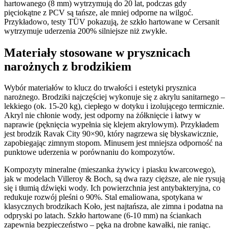
hartowanego (8 mm) wytrzymują do 20 lat, podczas gdy
pięciokątne z PCV są tańsze, ale mniej odporne na wilgoć.
Przykładowo, testy TÜV pokazują, że szkło hartowane w Cersanit
wytrzymuje uderzenia 200% silniejsze niż zwykłe.
Materiały stosowane w prysznicach
narożnych z brodzikiem
Wybór materiałów to klucz do trwałości i estetyki prysznica
narożnego. Brodziki najczęściej wykonuje się z akrylu sanitarnego –
lekkiego (ok. 15-20 kg), ciepłego w dotyku i izolującego termicznie.
Akryl nie chłonie wody, jest odporny na żółknięcie i łatwy w
naprawie (pęknięcia wypełnia się klejem akrylowym). Przykładem
jest brodzik Ravak City 90×90, który nagrzewa się błyskawicznie,
zapobiegając zimnym stopom. Minusem jest mniejsza odporność na
punktowe uderzenia w porównaniu do kompozytów.
Kompozyty mineralne (mieszanka żywicy i piasku kwarcowego),
jak w modelach Villeroy & Boch, są dwa razy cięższe, ale nie rysują
się i tłumią dźwięki wody. Ich powierzchnia jest antybakteryjna, co
redukuje rozwój pleśni o 90%. Stal emaliowana, spotykana w
klasycznych brodzikach Koło, jest najtańsza, ale zimna i podatna na
odpryski po latach. Szkło hartowane (6-10 mm) na ściankach
zapewnia bezpieczeństwo – pęka na drobne kawałki, nie raniąc.