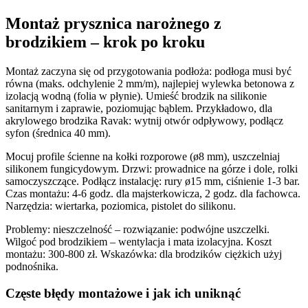
Montaż prysznica narożnego z
brodzikiem – krok po kroku
Montaż zaczyna się od przygotowania podłoża: podłoga musi być
równa (maks. odchylenie 2 mm/m), najlepiej wylewka betonowa z
izolacją wodną (folia w płynie). Umieść brodzik na silikonie
sanitarnym i zaprawie, poziomując bąblem. Przykładowo, dla
akrylowego brodzika Ravak: wytnij otwór odpływowy, podłącz
syfon (średnica 40 mm).
Mocuj profile ścienne na kołki rozporowe (ø8 mm), uszczelniaj
silikonem fungicydowym. Drzwi: prowadnice na górze i dole, rolki
samoczyszczące. Podłącz instalację: rury ø15 mm, ciśnienie 1-3 bar.
Czas montażu: 4-6 godz. dla majsterkowicza, 2 godz. dla fachowca.
Narzędzia: wiertarka, poziomica, pistolet do silikonu.
Problemy: nieszczelność – rozwiązanie: podwójne uszczelki.
Wilgoć pod brodzikiem – wentylacja i mata izolacyjna. Koszt
montażu: 300-800 zł. Wskazówka: dla brodzików ciężkich użyj
podnośnika.
Częste błędy montażowe i jak ich uniknąć