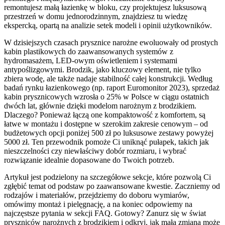
remontujesz małą łazienkę w bloku, czy projektujesz luksusową
przestrzeń w domu jednorodzinnym, znajdziesz tu wiedzę
ekspercką, opartą na analizie setek modeli i opinii użytkowników.
W dzisiejszych czasach prysznice narożne ewoluowały od prostych
kabin plastikowych do zaawansowanych systemów z
hydromasażem, LED-owym oświetleniem i systemami
antypoślizgowymi. Brodzik, jako kluczowy element, nie tylko
zbiera wodę, ale także nadaje stabilność całej konstrukcji. Według
badań rynku łazienkowego (np. raport Euromonitor 2023), sprzedaż
kabin prysznicowych wzrosła o 25% w Polsce w ciągu ostatnich
dwóch lat, głównie dzięki modelom narożnym z brodzikiem.
Dlaczego? Ponieważ łączą one kompaktowość z komfortem, są
łatwe w montażu i dostępne w szerokim zakresie cenowym – od
budżetowych opcji poniżej 500 zł po luksusowe zestawy powyżej
5000 zł. Ten przewodnik pomoże Ci uniknąć pułapek, takich jak
nieszczelności czy niewłaściwy dobór rozmiaru, i wybrać
rozwiązanie idealnie dopasowane do Twoich potrzeb.
Artykuł jest podzielony na szczegółowe sekcje, które pozwolą Ci
zgłębić temat od podstaw po zaawansowane kwestie. Zaczniemy od
rodzajów i materiałów, przejdziemy do doboru wymiarów,
omówimy montaż i pielęgnację, a na koniec odpowiemy na
najczęstsze pytania w sekcji FAQ. Gotowy? Zanurz się w świat
pryszniców narożnych z brodzikiem i odkryj, jak mała zmiana może