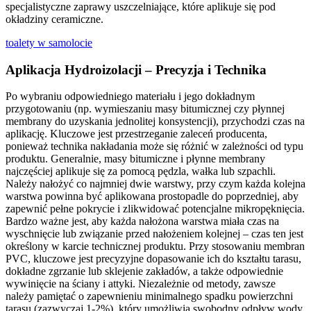
specjalistyczne zaprawy uszczelniające, które aplikuje się pod
okładziny ceramiczne.
toalety w samolocie
Aplikacja Hydroizolacji – Precyzja i Technika
Po wybraniu odpowiedniego materiału i jego dokładnym
przygotowaniu (np. wymieszaniu masy bitumicznej czy płynnej
membrany do uzyskania jednolitej konsystencji), przychodzi czas na
aplikację. Kluczowe jest przestrzeganie zaleceń producenta,
ponieważ technika nakładania może się różnić w zależności od typu
produktu. Generalnie, masy bitumiczne i płynne membrany
najczęściej aplikuje się za pomocą pędzla, wałka lub szpachli.
Należy nałożyć co najmniej dwie warstwy, przy czym każda kolejna
warstwa powinna być aplikowana prostopadle do poprzedniej, aby
zapewnić pełne pokrycie i zlikwidować potencjalne mikropęknięcia.
Bardzo ważne jest, aby każda nałożona warstwa miała czas na
wyschnięcie lub związanie przed nałożeniem kolejnej – czas ten jest
określony w karcie technicznej produktu. Przy stosowaniu membran
PVC, kluczowe jest precyzyjne dopasowanie ich do kształtu tarasu,
dokładne zgrzanie lub sklejenie zakładów, a także odpowiednie
wywinięcie na ściany i attyki. Niezależnie od metody, zawsze
należy pamiętać o zapewnieniu minimalnego spadku powierzchni
tarasu (zazwyczaj 1-2%), który umożliwia swobodny odpływ wody