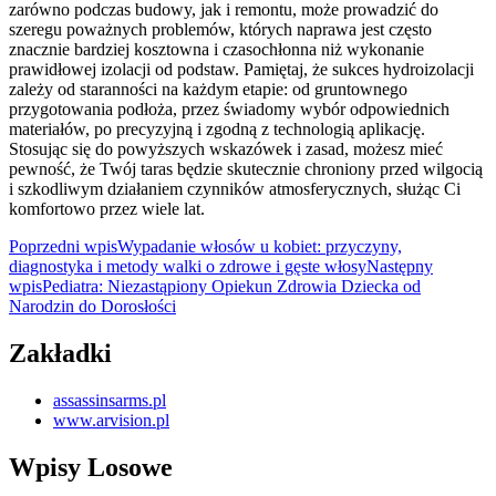
zarówno podczas budowy, jak i remontu, może prowadzić do
szeregu poważnych problemów, których naprawa jest często
znacznie bardziej kosztowna i czasochłonna niż wykonanie
prawidłowej izolacji od podstaw. Pamiętaj, że sukces hydroizolacji
zależy od staranności na każdym etapie: od gruntownego
przygotowania podłoża, przez świadomy wybór odpowiednich
materiałów, po precyzyjną i zgodną z technologią aplikację.
Stosując się do powyższych wskazówek i zasad, możesz mieć
pewność, że Twój taras będzie skutecznie chroniony przed wilgocią
i szkodliwym działaniem czynników atmosferycznych, służąc Ci
komfortowo przez wiele lat.
Nawigacja
Poprzedni wpis
Wypadanie włosów u kobiet: przyczyny,
diagnostyka i metody walki o zdrowe i gęste włosy
Następny
wpisu
wpis
Pediatra: Niezastąpiony Opiekun Zdrowia Dziecka od
Narodzin do Dorosłości
Zakładki
assassinsarms.pl
www.arvision.pl
Wpisy Losowe