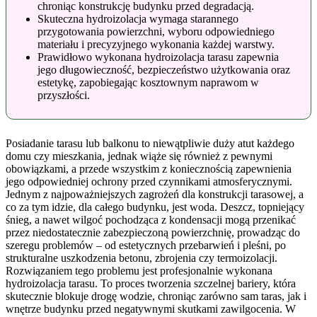
chroniąc konstrukcję budynku przed degradacją.
Skuteczna hydroizolacja wymaga starannego
przygotowania powierzchni, wyboru odpowiedniego
materiału i precyzyjnego wykonania każdej warstwy.
Prawidłowo wykonana hydroizolacja tarasu zapewnia
jego długowieczność, bezpieczeństwo użytkowania oraz
estetykę, zapobiegając kosztownym naprawom w
przyszłości.
Posiadanie tarasu lub balkonu to niewątpliwie duży atut każdego
domu czy mieszkania, jednak wiąże się również z pewnymi
obowiązkami, a przede wszystkim z koniecznością zapewnienia
jego odpowiedniej ochrony przed czynnikami atmosferycznymi.
Jednym z najpoważniejszych zagrożeń dla konstrukcji tarasowej, a
co za tym idzie, dla całego budynku, jest woda. Deszcz, topniejący
śnieg, a nawet wilgoć pochodząca z kondensacji mogą przenikać
przez niedostatecznie zabezpieczoną powierzchnię, prowadząc do
szeregu problemów – od estetycznych przebarwień i pleśni, po
strukturalne uszkodzenia betonu, zbrojenia czy termoizolacji.
Rozwiązaniem tego problemu jest profesjonalnie wykonana
hydroizolacja tarasu. To proces tworzenia szczelnej bariery, która
skutecznie blokuje drogę wodzie, chroniąc zarówno sam taras, jak i
wnętrze budynku przed negatywnymi skutkami zawilgocenia. W