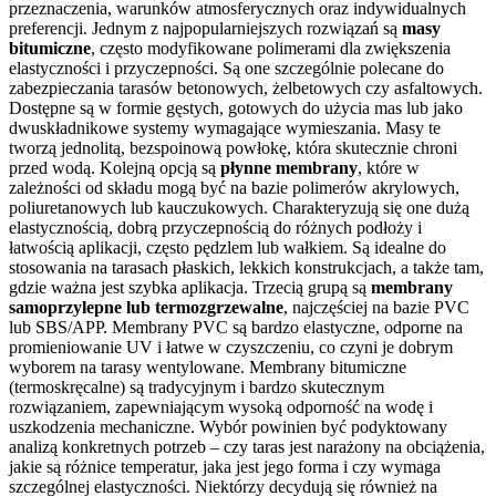
przeznaczenia, warunków atmosferycznych oraz indywidualnych
preferencji. Jednym z najpopularniejszych rozwiązań są
masy
bitumiczne
, często modyfikowane polimerami dla zwiększenia
elastyczności i przyczepności. Są one szczególnie polecane do
zabezpieczania tarasów betonowych, żelbetowych czy asfaltowych.
Dostępne są w formie gęstych, gotowych do użycia mas lub jako
dwuskładnikowe systemy wymagające wymieszania. Masy te
tworzą jednolitą, bezspoinową powłokę, która skutecznie chroni
przed wodą. Kolejną opcją są
płynne membrany
, które w
zależności od składu mogą być na bazie polimerów akrylowych,
poliuretanowych lub kauczukowych. Charakteryzują się one dużą
elastycznością, dobrą przyczepnością do różnych podłoży i
łatwością aplikacji, często pędzlem lub wałkiem. Są idealne do
stosowania na tarasach płaskich, lekkich konstrukcjach, a także tam,
gdzie ważna jest szybka aplikacja. Trzecią grupą są
membrany
samoprzylepne lub termozgrzewalne
, najczęściej na bazie PVC
lub SBS/APP. Membrany PVC są bardzo elastyczne, odporne na
promieniowanie UV i łatwe w czyszczeniu, co czyni je dobrym
wyborem na tarasy wentylowane. Membrany bitumiczne
(termoskręcalne) są tradycyjnym i bardzo skutecznym
rozwiązaniem, zapewniającym wysoką odporność na wodę i
uszkodzenia mechaniczne. Wybór powinien być podyktowany
analizą konkretnych potrzeb – czy taras jest narażony na obciążenia,
jakie są różnice temperatur, jaka jest jego forma i czy wymaga
szczególnej elastyczności. Niektórzy decydują się również na