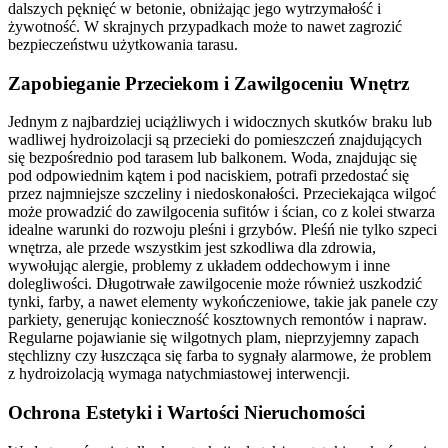
dalszych pęknięć w betonie, obniżając jego wytrzymałość i
żywotność. W skrajnych przypadkach może to nawet zagrozić
bezpieczeństwu użytkowania tarasu.
Zapobieganie Przeciekom i Zawilgoceniu Wnętrz
Jednym z najbardziej uciążliwych i widocznych skutków braku lub
wadliwej hydroizolacji są przecieki do pomieszczeń znajdujących
się bezpośrednio pod tarasem lub balkonem. Woda, znajdując się
pod odpowiednim kątem i pod naciskiem, potrafi przedostać się
przez najmniejsze szczeliny i niedoskonałości. Przeciekająca wilgoć
może prowadzić do zawilgocenia sufitów i ścian, co z kolei stwarza
idealne warunki do rozwoju pleśni i grzybów. Pleśń nie tylko szpeci
wnętrza, ale przede wszystkim jest szkodliwa dla zdrowia,
wywołując alergie, problemy z układem oddechowym i inne
dolegliwości. Długotrwałe zawilgocenie może również uszkodzić
tynki, farby, a nawet elementy wykończeniowe, takie jak panele czy
parkiety, generując konieczność kosztownych remontów i napraw.
Regularne pojawianie się wilgotnych plam, nieprzyjemny zapach
stęchlizny czy łuszcząca się farba to sygnały alarmowe, że problem
z hydroizolacją wymaga natychmiastowej interwencji.
Ochrona Estetyki i Wartości Nieruchomości