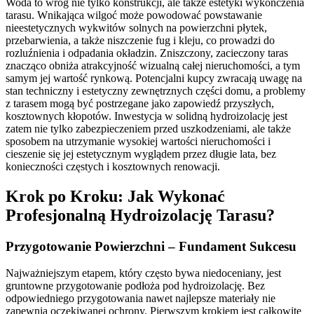
Woda to wróg nie tylko konstrukcji, ale także estetyki wykończenia
tarasu. Wnikająca wilgoć może powodować powstawanie
nieestetycznych wykwitów solnych na powierzchni płytek,
przebarwienia, a także niszczenie fug i kleju, co prowadzi do
rozluźnienia i odpadania okładzin. Zniszczony, zacieczony taras
znacząco obniża atrakcyjność wizualną całej nieruchomości, a tym
samym jej wartość rynkową. Potencjalni kupcy zwracają uwagę na
stan techniczny i estetyczny zewnętrznych części domu, a problemy
z tarasem mogą być postrzegane jako zapowiedź przyszłych,
kosztownych kłopotów. Inwestycja w solidną hydroizolację jest
zatem nie tylko zabezpieczeniem przed uszkodzeniami, ale także
sposobem na utrzymanie wysokiej wartości nieruchomości i
cieszenie się jej estetycznym wyglądem przez długie lata, bez
konieczności częstych i kosztownych renowacji.
Krok po Kroku: Jak Wykonać
Profesjonalną Hydroizolację Tarasu?
Przygotowanie Powierzchni – Fundament Sukcesu
Najważniejszym etapem, który często bywa niedoceniany, jest
gruntowne przygotowanie podłoża pod hydroizolację. Bez
odpowiedniego przygotowania nawet najlepsze materiały nie
zapewnią oczekiwanej ochrony. Pierwszym krokiem jest całkowite