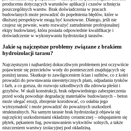
producenta dotyczących warunków aplikacji i czasów schnięcia
poszczególnych warstw. Brak doświadczenia w pracach
budowlanych może prowadzić do popełnienia błędów, które w
dłuższej perspektywie mogą być kosztowne. Dlatego, jeśli nie
czujesz się pewnie, warto rozważyć zatrudnienie profesjonalnej
ekipy budowlanej, która posiada odpowiednie kwalifikacje i
doświadczenie w wykonywaniu hydroizolacji tarasów.
Jakie są najczęstsze problemy związane z brakiem
hydroizolacji tarasu?
Najczęstszym i najbardziej dokuczliwym problemem jest oczywiście
pojawienie się przecieków wody do pomieszczeń znajdujących się
poniżej tarasu. Skutkuje to zawilgoceniem ścian i sufitów, co z kolei
prowadzi do powstawania nieestetycznych plam, odpadania tynków
i farb, a co gorsza, do rozwoju szkodliwych dla zdrowia pleśni i
grzybów. W skali konstrukcji, brak odpowiedniego zabezpieczenia
przed wodą powoduje degradację materiałów budowlanych – beton
może ulegać erozji, zbrojenie korodować, co osłabia jego
wytrzymałość i może prowadzić do poważnych uszkodzeń
strukturalnych. Na samym tarasie brak hydroizolacji objawia się
najczęściej uszkodzeniami okładziny ceramicznej – odspajaniem się
płytek, pękaniem fug, powstawaniem wykwitów solnych, a także
niszczeniem warstwy izolacyjnej pod okładziną.