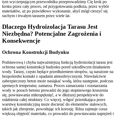
tym wyczerpującym przewodniku przeprowadzimy Cię krok po
kroku przez cały proces, od przygotowania podłoża, przez wybór
materiałów, aż po prawidłowe wykonanie, abyś mógł cieszyć się
suchym i trwałym tarasem przez wiele lat.
Dlaczego Hydroizolacja Tarasu Jest
Niezbędna? Potencjalne Zagrożenia i
Konsekwencje
Ochrona Konstrukcji Budynku
Podstawową i chyba najważniejszą funkcją hydroizolacji tarasu jest
ochrona samej konstrukcji budynku przed szkodliwym działaniem
wody. Tarasy, często będące przedłużeniem stropów, są narażone na
bezpośredni kontakt z opadami atmosferycznymi. Niewłaściwie
zabezpieczony beton może nasiąkać wodą, która następnie, podczas
ujemnych temperatur, zamarza. Proces zamarzania i rozmarzania
wody w porach betonu prowadzi do jego stopniowego kruszenia
się, powstawania mikropęknięć, a w dłuższej perspektywie do
osłabienia całej struktury. Co więcej, wilgoć przenikająca przez
warstwę konstrukcyjną może docierać do elementów stalowych,
takich jak zbrojenie, powodując ich korozję. Rdza zajmuje coraz
większą objętość materiału, co prowadzi do powstawania naprężeń i