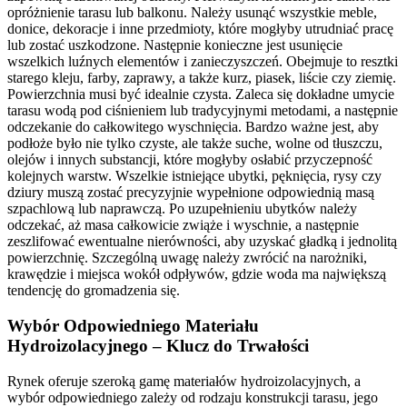
opróżnienie tarasu lub balkonu. Należy usunąć wszystkie meble,
donice, dekoracje i inne przedmioty, które mogłyby utrudniać pracę
lub zostać uszkodzone. Następnie konieczne jest usunięcie
wszelkich luźnych elementów i zanieczyszczeń. Obejmuje to resztki
starego kleju, farby, zaprawy, a także kurz, piasek, liście czy ziemię.
Powierzchnia musi być idealnie czysta. Zaleca się dokładne umycie
tarasu wodą pod ciśnieniem lub tradycyjnymi metodami, a następnie
odczekanie do całkowitego wyschnięcia. Bardzo ważne jest, aby
podłoże było nie tylko czyste, ale także suche, wolne od tłuszczu,
olejów i innych substancji, które mogłyby osłabić przyczepność
kolejnych warstw. Wszelkie istniejące ubytki, pęknięcia, rysy czy
dziury muszą zostać precyzyjnie wypełnione odpowiednią masą
szpachlową lub naprawczą. Po uzupełnieniu ubytków należy
odczekać, aż masa całkowicie zwiąże i wyschnie, a następnie
zeszlifować ewentualne nierówności, aby uzyskać gładką i jednolitą
powierzchnię. Szczególną uwagę należy zwrócić na narożniki,
krawędzie i miejsca wokół odpływów, gdzie woda ma największą
tendencję do gromadzenia się.
Wybór Odpowiedniego Materiału
Hydroizolacyjnego – Klucz do Trwałości
Rynek oferuje szeroką gamę materiałów hydroizolacyjnych, a
wybór odpowiedniego zależy od rodzaju konstrukcji tarasu, jego