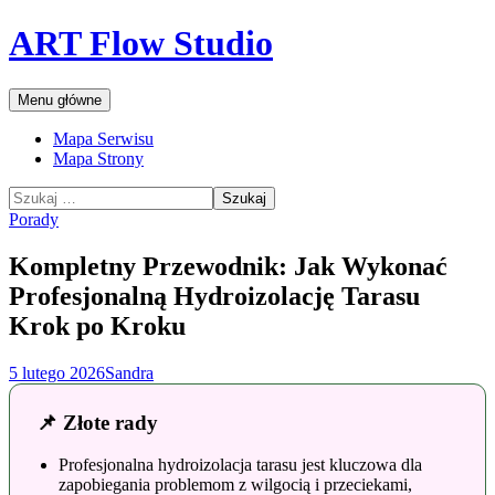
Przejdź
ART Flow Studio
do
treści
Szukaj
Menu główne
Mapa Serwisu
Mapa Strony
Szukaj:
Porady
Kompletny Przewodnik: Jak Wykonać
Profesjonalną Hydroizolację Tarasu
Krok po Kroku
5 lutego 2026
Sandra
📌 Złote rady
Profesjonalna hydroizolacja tarasu jest kluczowa dla
zapobiegania problemom z wilgocią i przeciekami,