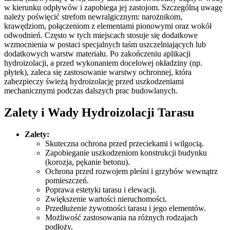
w kierunku odpływów i zapobiega jej zastojom. Szczególną uwagę
należy poświęcić strefom newralgicznym: narożnikom,
krawędziom, połączeniom z elementami pionowymi oraz wokół
odwodnień. Często w tych miejscach stosuje się dodatkowe
wzmocnienia w postaci specjalnych taśm uszczelniających lub
dodatkowych warstw materiału. Po zakończeniu aplikacji
hydroizolacji, a przed wykonaniem docelowej okładziny (np.
płytek), zaleca się zastosowanie warstwy ochronnej, która
zabezpieczy świeżą hydroizolację przed uszkodzeniami
mechanicznymi podczas dalszych prac budowlanych.
Zalety i Wady Hydroizolacji Tarasu
Zalety:
Skuteczna ochrona przed przeciekami i wilgocią.
Zapobieganie uszkodzeniom konstrukcji budynku
(korozja, pękanie betonu).
Ochrona przed rozwojem pleśni i grzybów wewnątrz
pomieszczeń.
Poprawa estetyki tarasu i elewacji.
Zwiększenie wartości nieruchomości.
Przedłużenie żywotności tarasu i jego elementów.
Możliwość zastosowania na różnych rodzajach
podłoży.