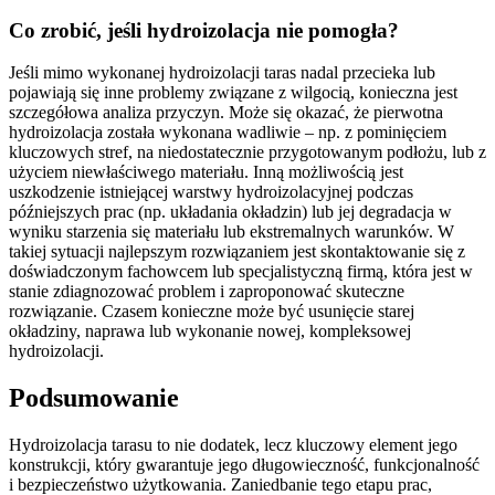
Co zrobić, jeśli hydroizolacja nie pomogła?
Jeśli mimo wykonanej hydroizolacji taras nadal przecieka lub
pojawiają się inne problemy związane z wilgocią, konieczna jest
szczegółowa analiza przyczyn. Może się okazać, że pierwotna
hydroizolacja została wykonana wadliwie – np. z pominięciem
kluczowych stref, na niedostatecznie przygotowanym podłożu, lub z
użyciem niewłaściwego materiału. Inną możliwością jest
uszkodzenie istniejącej warstwy hydroizolacyjnej podczas
późniejszych prac (np. układania okładzin) lub jej degradacja w
wyniku starzenia się materiału lub ekstremalnych warunków. W
takiej sytuacji najlepszym rozwiązaniem jest skontaktowanie się z
doświadczonym fachowcem lub specjalistyczną firmą, która jest w
stanie zdiagnozować problem i zaproponować skuteczne
rozwiązanie. Czasem konieczne może być usunięcie starej
okładziny, naprawa lub wykonanie nowej, kompleksowej
hydroizolacji.
Podsumowanie
Hydroizolacja tarasu to nie dodatek, lecz kluczowy element jego
konstrukcji, który gwarantuje jego długowieczność, funkcjonalność
i bezpieczeństwo użytkowania. Zaniedbanie tego etapu prac,