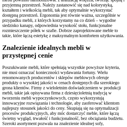
przyjemną przestrzeń. Należy zastanowić się nad kolorystyką,
kształtem i wielkością mebli, tak aby optymalnie wykorzystać
dostępną przestrzeń. Ergonomia jest równie ważna, szczególnie w
przypadku mebli, z których korzystamy na co dzień – wygodne
siedzisko kanapy, odpowiednia wysokość stołu, funkcjonalne
rozmieszczenie półek w szafie. Dobrze zaprojektowane meble to
takie, które łączą estetykę z maksymalnym komfortem użytkowania.
Znalezienie idealnych mebli w
przystępnej cenie
Poszukiwanie mebli, które spełniają wszystkie powyższe kryteria,
nie musi oznaczać konieczności wydawania fortuny. Wielu
renomowanych producentów i sklepów meblowych oferuje
produkty o wysokiej jakości w cenach dostępnych dla szerokiego
grona klientów. Firmy z wieloletnim doświadczeniem w produkcji
mebli, takie jak opisywana firma z dziesięcioletnią tradycją w
tworzeniu mebli wypoczynkowych, często wykorzystują
innowacyjne rozwiązania i technologie, aby zaoferować klientom
najlepszy stosunek jakości do ceny. Skupiają się na optymalizacji
procesów produkcyjnych, aby móc dostarczyć meble, które łączą
świetny wygląd, trwałość i funkcjonalność, bez obciążania budżetu.
Szeroki asortyment pozwala na znalezienie idealnej sofy,