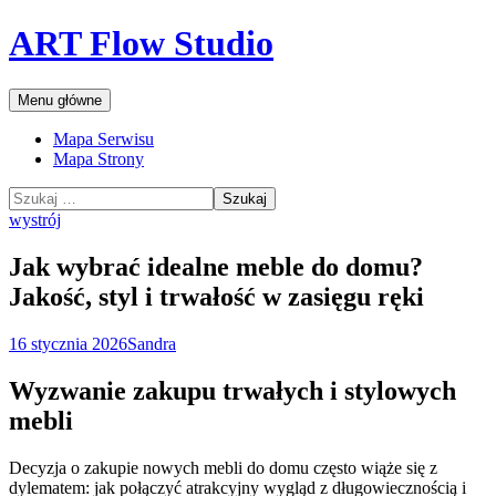
Przejdź
ART Flow Studio
do
treści
Szukaj
Menu główne
Mapa Serwisu
Mapa Strony
Szukaj:
wystrój
Jak wybrać idealne meble do domu?
Jakość, styl i trwałość w zasięgu ręki
16 stycznia 2026
Sandra
Wyzwanie zakupu trwałych i stylowych
mebli
Decyzja o zakupie nowych mebli do domu często wiąże się z
dylematem: jak połączyć atrakcyjny wygląd z długowiecznością i