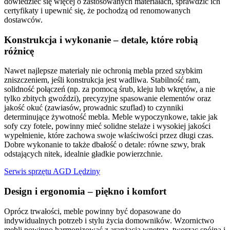
dowiedzieć się więcej o zastosowanych materiałach, sprawdzić ich
certyfikaty i upewnić się, że pochodzą od renomowanych
dostawców.
Konstrukcja i wykonanie – detale, które robią
różnicę
Nawet najlepsze materiały nie ochronią mebla przed szybkim
zniszczeniem, jeśli konstrukcja jest wadliwa. Stabilność ram,
solidność połączeń (np. za pomocą śrub, kleju lub wkrętów, a nie
tylko zbitych gwoździ), precyzyjne spasowanie elementów oraz
jakość okuć (zawiasów, prowadnic szuflad) to czynniki
determinujące żywotność mebla. Meble wypoczynkowe, takie jak
sofy czy fotele, powinny mieć solidne stelaże i wysokiej jakości
wypełnienie, które zachowa swoje właściwości przez długi czas.
Dobre wykonanie to także dbałość o detale: równe szwy, brak
odstających nitek, idealnie gładkie powierzchnie.
Serwis sprzętu AGD Lędziny
Design i ergonomia – piękno i komfort
Oprócz trwałości, meble powinny być dopasowane do
indywidualnych potrzeb i stylu życia domowników. Wzornictwo
mebli powinno harmonizować z aranżacją wnętrza, tworząc spójną i