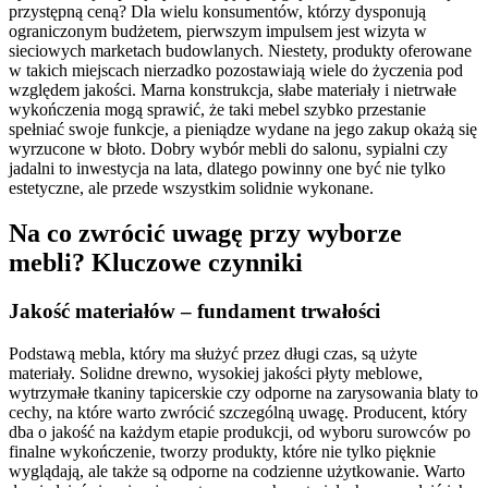
przystępną ceną? Dla wielu konsumentów, którzy dysponują
ograniczonym budżetem, pierwszym impulsem jest wizyta w
sieciowych marketach budowlanych. Niestety, produkty oferowane
w takich miejscach nierzadko pozostawiają wiele do życzenia pod
względem jakości. Marna konstrukcja, słabe materiały i nietrwałe
wykończenia mogą sprawić, że taki mebel szybko przestanie
spełniać swoje funkcje, a pieniądze wydane na jego zakup okażą się
wyrzucone w błoto. Dobry wybór mebli do salonu, sypialni czy
jadalni to inwestycja na lata, dlatego powinny one być nie tylko
estetyczne, ale przede wszystkim solidnie wykonane.
Na co zwrócić uwagę przy wyborze
mebli? Kluczowe czynniki
Jakość materiałów – fundament trwałości
Podstawą mebla, który ma służyć przez długi czas, są użyte
materiały. Solidne drewno, wysokiej jakości płyty meblowe,
wytrzymałe tkaniny tapicerskie czy odporne na zarysowania blaty to
cechy, na które warto zwrócić szczególną uwagę. Producent, który
dba o jakość na każdym etapie produkcji, od wyboru surowców po
finalne wykończenie, tworzy produkty, które nie tylko pięknie
wyglądają, ale także są odporne na codzienne użytkowanie. Warto