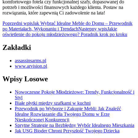
komfortowego fotela czy funkcjonalnej szafy, dopasowanej do
potrzeb i możliwości finansowych każdego klienta. Postaw na
rozwiązania, które zapewnią Ci zadowolenie na lata!
Nawigacja
Poprzedni wpis
Jak Wybrać Idealne Meble do Domu – Przewodnik
po Materiałach, Wykonaniu i Trendach
Następny wpis
Jakie
wpisu
oświetlenie do pokoju młodzieżowego? Poradnik krok po kroku
Zakładki
assassinsarms.pl
www.arvision.pl
Wpisy Losowe
Nowoczesne Pokoje Młodzieżowe: Trendy, Funkcjonalność i
Styl
Białe płytki między szafkami w kuchni
Przewodnik po Wyborze i Zakupie Mebli: Jak Znaleźć
Idealne Rozwiązanie dla Twojego Domu w Erze
Nieskończonej Konkurencji
Sprytne Strategie na Bezbłędny Wybór Idealnego Mieszkania
Jak USG Bioder Chroni Przyszłość Twojego Dziecka