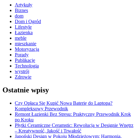
Artykuły
Biznes
dom
Dom i Ogród
Lifestyle
Łazienka
meble
mieszkanie
Motoryzacja
Porady
Publikacje
Technologia
wystrój
Zdrowie
Ostatnie wpisy
Czy Opłaca Się Kupić Nową Baterię do Laptopa?
Kompleksowy Przewodnik
Remont Łazienki Bez Stresu: Praktyczny Przewodnik Krok
po Kroku
Płytki Ceramiczne Ceramstic: Rewolucja w Designie Wnętrz
– Kreatywność, Jakość i Trwałość
Japoński Design w Pokoju Młodzieżowym: Harmonia,