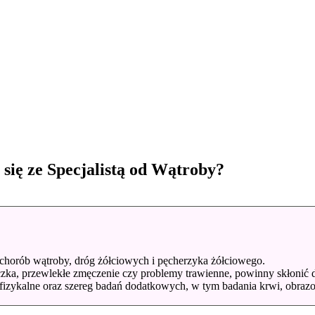
się ze Specjalistą od Wątroby?
iu chorób wątroby, dróg żółciowych i pęcherzyka żółciowego.
czka, przewlekłe zmęczenie czy problemy trawienne, powinny skłonić d
fizykalne oraz szereg badań dodatkowych, w tym badania krwi, obrazo