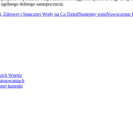
 i ogólnego dobrego samopoczucia.
ej, Zdrowej i Smacznej Wody na Co Dzień
Następny wpis
Nowoczesne K
kich Wnętrz
stosowaniach
nej łazienki