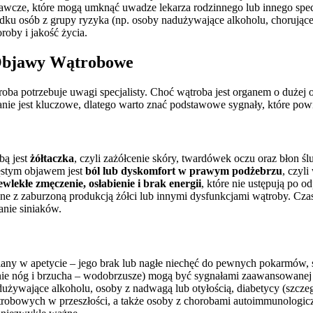
gawcze, które mogą umknąć uwadze lekarza rodzinnego lub innego specja
dku osób z grupy ryzyka (np. osoby nadużywające alkoholu, chorujące 
oby i jakość życia.
 Objawy Wątrobowe
potrzebuje uwagi specjalisty. Choć wątroba jest organem o dużej odpo
e jest kluczowe, dlatego warto znać podstawowe sygnały, które powi
bą jest
żółtaczka
, czyli zażółcenie skóry, twardówek oczu oraz błon
zęstym objawem jest
ból lub dyskomfort w prawym podżebrzu
, czyli
ewlekłe zmęczenie, osłabienie i brak energii
, które nie ustępują po 
e z zaburzoną produkcją żółci lub innymi dysfunkcjami wątroby. Czas
anie siniaków.
ny w apetycie – jego brak lub nagłe niechęć do pewnych pokarmów, sz
gólnie nóg i brzucha – wodobrzusze) mogą być sygnałami zaawansowa
używające alkoholu, osoby z nadwagą lub otyłością, diabetycy (szczeg
owych w przeszłości, a także osoby z chorobami autoimmunologicznym