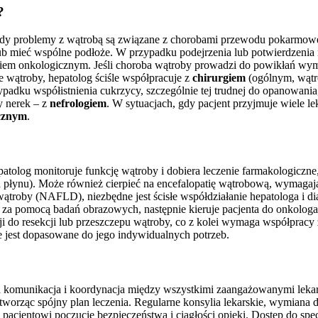
?
 gdy problemy z wątrobą są związane z chorobami przewodu pokarmoweg
ub mieć wspólne podłoże. W przypadku podejrzenia lub potwierdzenia 
em onkologicznym. Jeśli choroba wątroby prowadzi do powikłań wymaga
 wątroby, hepatolog ściśle współpracuje z
chirurgiem
(ogólnym, wątr
padku współistnienia cukrzycy, szczególnie tej trudnej do opanowania
y nerek – z
nefrologiem
. W sytuacjach, gdy pacjent przyjmuje wiele l
icznym
.
olog monitoruje funkcję wątroby i dobiera leczenie farmakologiczne
a płynu). Może również cierpieć na encefalopatię wątrobową, wymagają
wątroby (NAFLD), niezbędne jest ścisłe współdziałanie hepatologa i di
za pomocą badań obrazowych, następnie kieruje pacjenta do onkologa
acji do resekcji lub przeszczepu wątroby, co z kolei wymaga współpracy
ie jest dopasowane do jego indywidualnych potrzeb.
komunikacja i koordynacja między wszystkimi zaangażowanymi lekarzam
 i tworząc spójny plan leczenia. Regularne konsylia lekarskie, wymian
pacjentowi poczucie bezpieczeństwa i ciągłości opieki. Dostęp do spec