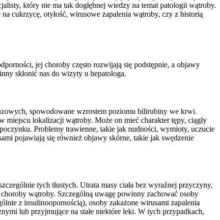
listy, który nie ma tak dogłębnej wiedzy na temat patologii wątroby.
na cukrzycę, otyłość, wirusowe zapalenia wątroby, czy z historią
rności, jej choroby często rozwijają się podstępnie, a objawy
nny skłonić nas do wizyty u hepatologa.
 śluzowych, spowodowane wzrostem poziomu bilirubiny we krwi.
 w miejscu lokalizacji wątroby. Może on mieć charakter tępy, ciągły
odpoczynku. Problemy trawienne, takie jak nudności, wymioty, uczucie
ami pojawiają się również objawy skórne, takie jak swędzenie
czególnie tych tłustych. Utrata masy ciała bez wyraźnej przyczyny,
nej choroby wątroby. Szczególną uwagę powinny zachować osoby
ólnie z insulinoopornością), osoby zakażone wirusami zapalenia
i lub przyjmujące na stałe niektóre leki. W tych przypadkach,