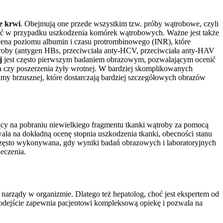
e krwi
. Obejmują one przede wszystkim tzw. próby wątrobowe, czyli
tać w przypadku uszkodzenia komórek wątrobowych. Ważne jest także
ocena poziomu albumin i czasu protrombinowego (INR), które
ątroby (antygen HBs, przeciwciała anty-HCV, przeciwciała anty-HAV
j
jest często pierwszym badaniem obrazowym, pozwalającym ocenić
a czy poszerzenia żyły wrotnej. W bardziej skomplikowanych
my brzusznej, które dostarczają bardziej szczegółowych obrazów
ający na pobraniu niewielkiego fragmentu tkanki wątroby za pomocą
zwala na dokładną ocenę stopnia uszkodzenia tkanki, obecności stanu
t często wykonywana, gdy wyniki badań obrazowych i laboratoryjnych
leczenia.
narządy w organizmie. Dlatego też hepatolog, choć jest ekspertem od
e podejście zapewnia pacjentowi kompleksową opiekę i pozwala na