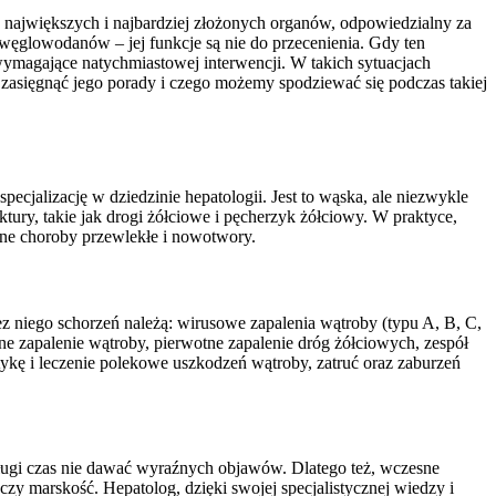
z największych i najbardziej złożonych organów, odpowiedzialny za
 węglowodanów – jej funkcje są nie do przecenienia. Gdy ten
ymagające natychmiastowej interwencji. W takich sytuacjach
 zasięgnąć jego porady i czego możemy spodziewać się podczas takiej
jalizację w dziedzinie hepatologii. Jest to wąska, ale niezwykle
uktury, takie jak drogi żółciowe i pęcherzyk żółciowy. W praktyce,
ane choroby przewlekłe i nowotwory.
 niego schorzeń należą: wirusowe zapalenia wątroby (typu A, B, C,
ne zapalenie wątroby, pierwotne zapalenie dróg żółciowych, zespół
ykę i leczenie polekowe uszkodzeń wątroby, zatruć oraz zaburzeń
długi czas nie dawać wyraźnych objawów. Dlatego też, wczesne
zy marskość. Hepatolog, dzięki swojej specjalistycznej wiedzy i