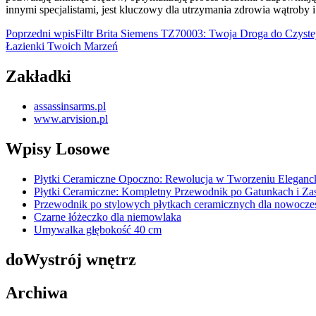
innymi specjalistami, jest kluczowy dla utrzymania zdrowia wątroby
Nawigacja
Poprzedni wpis
Filtr Brita Siemens TZ70003: Twoja Droga do Czyst
Łazienki Twoich Marzeń
wpisu
Zakładki
assassinsarms.pl
www.arvision.pl
Wpisy Losowe
Płytki Ceramiczne Opoczno: Rewolucja w Tworzeniu Eleganc
Płytki Ceramiczne: Kompletny Przewodnik po Gatunkach i Za
Przewodnik po stylowych płytkach ceramicznych dla nowoczes
Czarne łóżeczko dla niemowlaka
Umywalka głębokość 40 cm
doWystrój wnętrz
Archiwa