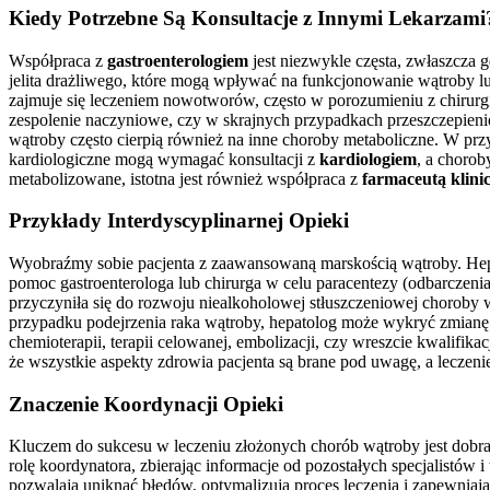
Kiedy Potrzebne Są Konsultacje z Innymi Lekarzami
Współpraca z
gastroenterologiem
jest niezwykle częsta, zwłaszcza
jelita drażliwego, które mogą wpływać na funkcjonowanie wątroby l
zajmuje się leczeniem nowotworów, często w porozumieniu z chirurgi
zespolenie naczyniowe, czy w skrajnych przypadkach przeszczepienie
wątroby często cierpią również na inne choroby metaboliczne. W przy
kardiologiczne mogą wymagać konsultacji z
kardiologiem
, a chorob
metabolizowane, istotna jest również współpraca z
farmaceutą klin
Przykłady Interdyscyplinarnej Opieki
Wyobraźmy sobie pacjenta z zaawansowaną marskością wątroby. Hepat
pomoc gastroenterologa lub chirurga w celu paracentezy (odbarczeni
przyczyniła się do rozwoju niealkoholowej stłuszczeniowej choroby 
przypadku podejrzenia raka wątroby, hepatolog może wykryć zmianę 
chemioterapii, terapii celowanej, embolizacji, czy wreszcie kwalifik
że wszystkie aspekty zdrowia pacjenta są brane pod uwagę, a leczen
Znaczenie Koordynacji Opieki
Kluczem do sukcesu w leczeniu złożonych chorób wątroby jest dobra 
rolę koordynatora, zbierając informacje od pozostałych specjalistów
pozwalają uniknąć błędów, optymalizują proces leczenia i zapewniają 