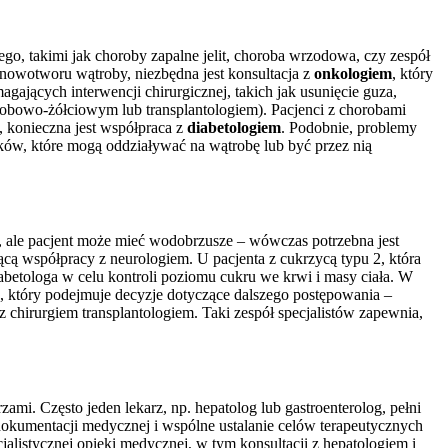
o, takimi jak choroby zapalne jelit, choroba wrzodowa, czy zespół
nowotworu wątroby, niezbędna jest konsultacja z
onkologiem
, który
jących interwencji chirurgicznej, takich jak usunięcie guza,
obowo-żółciowym lub transplantologiem). Pacjenci z chorobami
, konieczna jest współpraca z
diabetologiem
. Podobnie, problemy
eków, które mogą oddziaływać na wątrobę lub być przez nią
, ale pacjent może mieć wodobrzusze – wówczas potrzebna jest
cą współpracy z neurologiem. U pacjenta z cukrzycą typu 2, która
abetologa w celu kontroli poziomu cukru we krwi i masy ciała. W
, który podejmuje decyzje dotyczące dalszego postępowania –
 z chirurgiem transplantologiem. Taki zespół specjalistów zapewnia,
i. Często jeden lekarz, np. hepatolog lub gastroenterolog, pełni
a dokumentacji medycznej i wspólne ustalanie celów terapeutycznych
jalistycznej opieki medycznej, w tym konsultacji z hepatologiem i