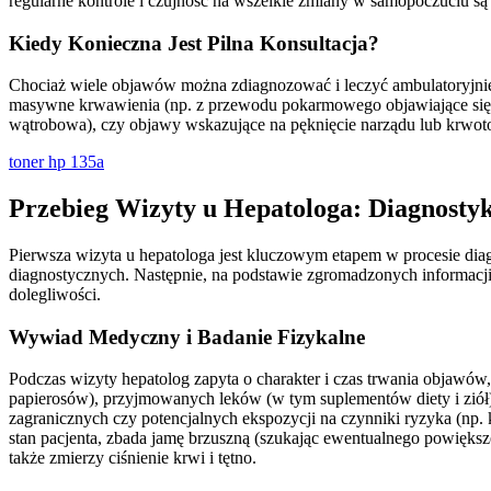
regularne kontrole i czujność na wszelkie zmiany w samopoczuciu s
Kiedy Konieczna Jest Pilna Konsultacja?
Chociaż wiele objawów można zdiagnozować i leczyć ambulatoryjni
masywne krwawienia (np. z przewodu pokarmowego objawiające się s
wątrobowa), czy objawy wskazujące na pęknięcie narządu lub krwo
toner hp 135a
Przebieg Wizyty u Hepatologa: Diagnostyk
Pierwsza wizyta u hepatologa jest kluczowym etapem w procesie dia
diagnostycznych. Następnie, na podstawie zgromadzonych informacji,
dolegliwości.
Wywiad Medyczny i Badanie Fizykalne
Podczas wizyty hepatolog zapyta o charakter i czas trwania objawów, k
papierosów), przyjmowanych leków (w tym suplementów diety i ziół),
zagranicznych czy potencjalnych ekspozycji na czynniki ryzyka (np.
stan pacjenta, zbada jamę brzuszną (szukając ewentualnego powiększe
także zmierzy ciśnienie krwi i tętno.