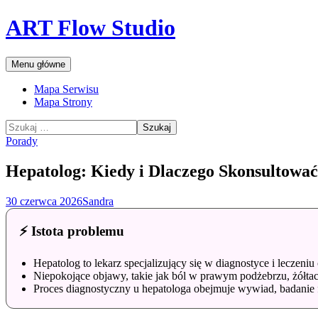
Przejdź
ART Flow Studio
do
treści
Szukaj
Menu główne
Mapa Serwisu
Mapa Strony
Szukaj:
Porady
Hepatolog: Kiedy i Dlaczego Skonsultować 
30 czerwca 2026
Sandra
⚡ Istota problemu
Hepatolog to lekarz specjalizujący się w diagnostyce i leczen
Niepokojące objawy, takie jak ból w prawym podżebrzu, żółta
Proces diagnostyczny u hepatologa obejmuje wywiad, badanie 