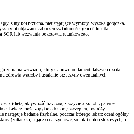
y, silny ból brzucha, nieustępujące wymioty, wysoka gorączka,
zyszącymi objawami zaburzeń świadomości (encefalopatia
y na SOR lub wezwania pogotowia ratunkowego.
go zebrania wywiadu, który stanowi fundament dalszych działań
anu zdrowia wątroby i ustalenie przyczyny ewentualnych
 życia (dieta, aktywność fizyczna, spożycie alkoholu, palenie
ie. Lekarz może zapytać o historię szczepień, podróży
 następuje badanie fizykalne, podczas którego lekarz oceni ogólny
óry (żółtaczka, pajączki naczyniowe, siniaki) i błon śluzowych, a