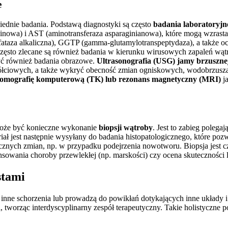
e
iednie badania. Podstawą diagnostyki są często
badania laboratoryjn
inowa) i AST (aminotransferaza asparaginianowa), które mogą wzras
osfataza alkaliczna), GGTP (gamma-glutamylotranspeptydaza), a także 
. Często zlecane są również badania w kierunku wirusowych zapaleń w
być również badania obrazowe.
Ultrasonografia (USG) jamy brzuszne
óg żółciowych, a także wykryć obecność zmian ogniskowych, wodobrzusz
tomografię komputerową (TK) lub rezonans magnetyczny (MRI)
ja
 może być konieczne wykonanie
biopsji wątroby
. Jest to zabieg poleg
eriał jest następnie wysyłany do badania histopatologicznego, które po
cyficznych zmian, np. w przypadku podejrzenia nowotworu. Biopsja jes
ansowania choroby przewlekłej (np. marskości) czy ocena skuteczności 
stami
inne schorzenia lub prowadzą do powikłań dotykających inne układy i 
i, tworząc interdyscyplinarny zespół terapeutyczny. Takie holistyczn