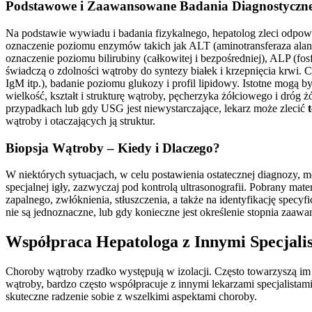
Podstawowe i Zaawansowane Badania Diagnostyczn
Na podstawie wywiadu i badania fizykalnego, hepatolog zleci odpow
oznaczenie poziomu enzymów takich jak ALT (aminotransferaza alan
oznaczenie poziomu bilirubiny (całkowitej i bezpośredniej), ALP (f
świadczą o zdolności wątroby do syntezy białek i krzepnięcia krwi
IgM itp.), badanie poziomu glukozy i profil lipidowy. Istotne mogą 
wielkość, kształt i strukturę wątroby, pęcherzyka żółciowego i dr
przypadkach lub gdy USG jest niewystarczające, lekarz może zlecić
wątroby i otaczających ją struktur.
Biopsja Wątroby – Kiedy i Dlaczego?
W niektórych sytuacjach, w celu postawienia ostatecznej diagnozy,
specjalnej igły, zazwyczaj pod kontrolą ultrasonografii. Pobrany mat
zapalnego, zwłóknienia, stłuszczenia, a także na identyfikację spe
nie są jednoznaczne, lub gdy konieczne jest określenie stopnia zaaw
Współpraca Hepatologa z Innymi Specjali
Choroby wątroby rzadko występują w izolacji. Często towarzyszą im 
wątroby, bardzo często współpracuje z innymi lekarzami specjalistam
skuteczne radzenie sobie z wszelkimi aspektami choroby.