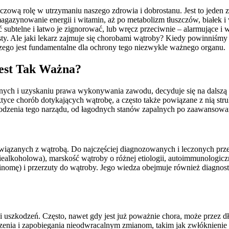
zową rolę w utrzymaniu naszego zdrowia i dobrostanu. Jest to jeden 
magazynowanie energii i witamin, aż po metabolizm tłuszczów, białek i
btelne i łatwo je zignorować, lub wręcz przeciwnie – alarmujące i w
sty. Ale jaki lekarz zajmuje się chorobami wątroby? Kiedy powinniśmy
czego jest fundamentalne dla ochrony tego niezwykle ważnego organu.
Jest Tak Ważna?
ch i uzyskaniu prawa wykonywania zawodu, decyduje się na dalszą spec
laktyce chorób dotykających wątrobę, a często także powiązane z nią str
zkodzenia tego narządu, od łagodnych stanów zapalnych po zaawansow
ązanych z wątrobą. Do najczęściej diagnozowanych i leczonych przez
iealkoholowa), marskość wątroby o różnej etiologii, autoimmunologicz
nomę) i przerzuty do wątroby. Jego wiedza obejmuje również diagnost
i uszkodzeń. Często, nawet gdy jest już poważnie chora, może przez 
zenia i zapobiegania nieodwracalnym zmianom, takim jak zwłóknienie c