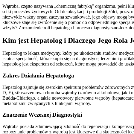
Wątroba, często nazywana „chemiczną fabryką” organizmu, pełni kluc
setki procesów życiowych. Od detoksykacji i produkcji żółci, przez 
niezwykle ważny organ zaczyna szwankować, jego objawy mogą być su
kluczowe staje się zwrócenie się o pomoc do odpowiedniego specjali
wizyty? Zrozumienie roli hepatologa i procesu diagnostyczno-leczni
Kim jest Hepatolog i Dlaczego Jego Rola 
Hepatolog to lekarz medycyny, który po ukończeniu studiów medyczny
istotna specjalność, która skupia się na diagnostyce, leczeniu i profi
hepatolog jest ekspertem od schorzeń, które mogą prowadzić do us
Zakres Działania Hepatologa
Hepatolog zajmuje się szerokim spektrum problemów zdrowotnych zwi
D, E), stłuszczeniowa choroba wątroby (zarówno alkoholowa, jak i n
Budda-Chiariego, a także nowotwory pierwotne wątroby (hepatocarci
metabolizmu związanych z funkcjami wątroby.
Znaczenie Wczesnej Diagnostyki
Wątroba posiada zdumiewającą zdolność do regeneracji i kompensacj
rozpoznanie problemów z wątrobą jest kluczowe dla skuteczności lec