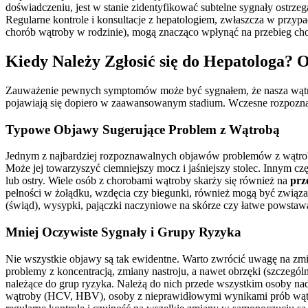
doświadczeniu, jest w stanie zidentyfikować subtelne sygnały ostrze
Regularne kontrole i konsultacje z hepatologiem, zwłaszcza w przypa
chorób wątroby w rodzinie), mogą znacząco wpłynąć na przebieg chor
Kiedy Należy Zgłosić się do Hepatologa?
Zauważenie pewnych symptomów może być sygnałem, że nasza wątroba 
pojawiają się dopiero w zaawansowanym stadium. Wczesne rozpoznani
Typowe Objawy Sugerujące Problem z Wątrobą
Jednym z najbardziej rozpoznawalnych objawów problemów z wątro
Może jej towarzyszyć ciemniejszy mocz i jaśniejszy stolec. Innym c
lub ostry. Wiele osób z chorobami wątroby skarży się również na
prz
pełności w żołądku, wzdęcia czy biegunki, również mogą być związan
(świąd), wysypki, pajączki naczyniowe na skórze czy łatwe powstaw
Mniej Oczywiste Sygnały i Grupy Ryzyka
Nie wszystkie objawy są tak ewidentne. Warto zwrócić uwagę na zmia
problemy z koncentracją, zmiany nastroju, a nawet obrzęki (szcze
należące do grup ryzyka. Należą do nich przede wszystkim osoby nad
wątroby (HCV, HBV), osoby z nieprawidłowymi wynikami prób wątrob