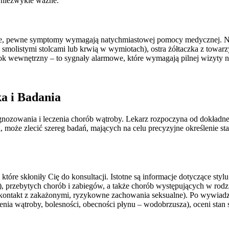
ą niezwykle ważne.
e, pewne symptomy wymagają natychmiastowej pomocy medycznej. Nagł
molistymi stolcami lub krwią w wymiotach), ostra żółtaczka z towar
tok wewnętrzny – to sygnały alarmowe, które wymagają pilnej wizyt
a i Badania
gnozowania i leczenia chorób wątroby. Lekarz rozpoczyna od dokładne
 może zlecić szereg badań, mających na celu precyzyjne określenie st
tóre skłoniły Cię do konsultacji. Istotne są informacje dotyczące stylu
 przebytych chorób i zabiegów, a także chorób występujących w rodzin
 kontakt z zakażonymi, ryzykowne zachowania seksualne). Po wywiadzie
nia wątroby, bolesności, obecności płynu – wodobrzusza), oceni stan sk